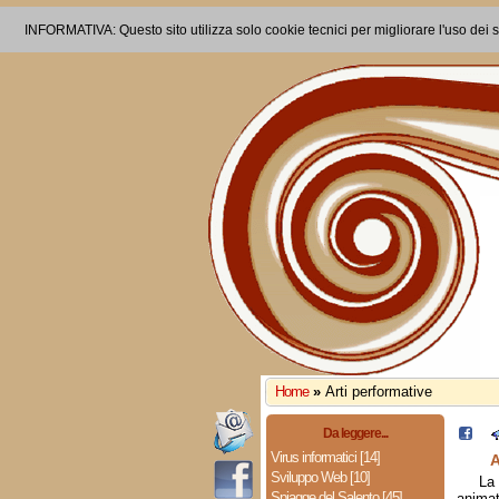
INFORMATIVA: Questo sito utilizza solo cookie tecnici per migliorare l'uso dei s
Home
»
Arti performative
Da leggere...
Virus informatici [14]
A
Sviluppo Web [10]
La 
Spiagge del Salento [45]
animat