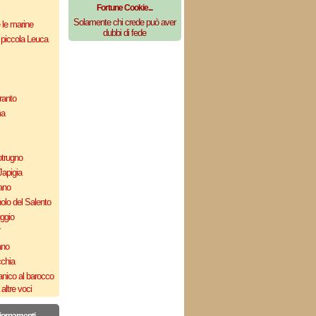
Fortune Cookie...
Solamente chi crede può aver
e le marine
dubbi di fede
 piccola Leuca
ranto
ma
otrugno
Japigia
ano
olo del Salento
uggio
`
ano
cchia
nico al barocco
altre voci