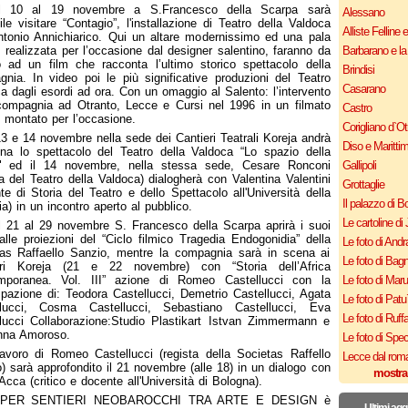
l 10 al 19 novembre a S.Francesco della Scarpa sarà
Alessano
ile visitare “Contagio”, l'installazione di Teatro della Valdoca
Alliste Felline 
tonio Annichiarico. Qui un altare modernissimo ed una pala
, realizzata per l’occasione dal designer salentino, faranno da
Barbarano e la
 ad un film che racconta l’ultimo storico spettacolo della
Brindisi
nia. In video poi le più significative produzioni del Teatro
Casarano
a dagli esordi ad ora. Con un omaggio al Salento: l’intervento
compagnia ad Otranto, Lecce e Cursi nel 1996 in un filmato
Castro
o montato per l’occasione.
Corigliano d`Ot
13 e 14 novembre nella sede dei Cantieri Teatrali Koreja andrà
Diso e Maritti
na lo spettacolo del Teatro della Valdoca “Lo spazio della
e" ed il 14 novembre, nella stessa sede, Cesare Ronconi
Gallipoli
ta del Teatro della Valdoca) dialogherà con Valentina Valentini
Grottaglie
te di Storia del Teatro e dello Spettacolo all'Università della
Il palazzo di B
ia) in un incontro aperto al pubblico.
Le cartoline di 
l 21 al 29 novembre S. Francesco della Scarpa aprirà i suoi
alle proiezioni del “Ciclo filmico Tragedia Endogonidia” della
Le foto di Andr
as Raffaello Sanzio, mentre la compagnia sarà in scena ai
Le foto di Bagn
eri Koreja (21 e 22 novembre) con “Storia dell’Africa
mporanea. Vol. III” azione di Romeo Castellucci con la
Le foto di Mar
ipazione di: Teodora Castellucci, Demetrio Castellucci, Agata
Le foto di Patu
llucci, Cosma Castellucci, Sebastiano Castellucci, Eva
Le foto di Ruff
lucci Collaborazione:Studio Plastikart Istvan Zimmermann e
nna Amoroso.
Le foto di Spe
lavoro di Romeo Castellucci (regista della Societas Raffello
Lecce dal roma
) sarà approfondito il 21 novembre (alle 18) in un dialogo con
mostra
Acca (critico e docente all'Università di Bologna).
PER SENTIERI NEOBAROCCHI TRA ARTE E DESIGN è