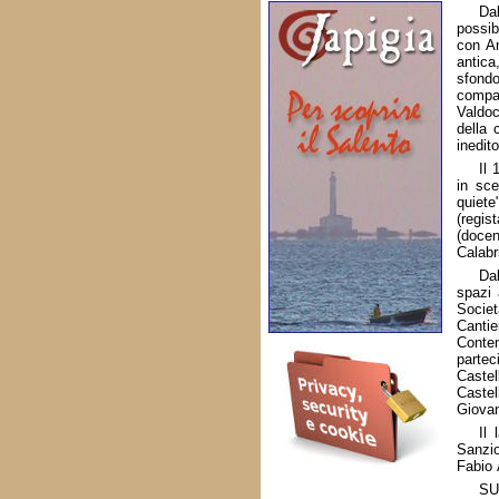
Da
possib
con An
antica
sfondo
compag
Valdoc
della 
inedit
Il 
in sce
quiet
(regis
(docen
Calabr
Da
spazi 
Societ
Canti
Conte
partec
Caste
Castel
Giova
Il 
Sanzio
Fabio 
SU