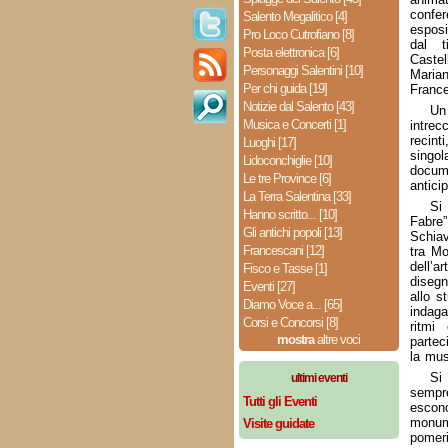
confer
Salento Megalitico [4]
esposi
Pro Loco Cutrofiano [8]
dal t
Posta elettronica [6]
Caste
Personaggi Salentini [10]
Maria
Per chi guida [19]
France
Notizie dal Salento [43]
Un
Musica e Concerti [1]
intrec
recint
Luoghi [17]
singo
Lidoconchiglie [10]
docum
Le tre Province [6]
antici
La Terra Salentina [33]
Si 
Hanno scritto... [10]
Fabre”
Gli antichi popoli [13]
Schiav
Francescani [12]
tra Mo
dell’ar
Fisco e Tasse [1]
disegn
Eventi [27]
allo s
Diamo Voce a... [65]
indaga
Corsi e Concorsi [8]
ritmi
mostra
altre voci
partec
la mus
Si 
ultimi eventi
sempr
Tutti gli Eventi
escono
monume
Visite guidate
pomeri