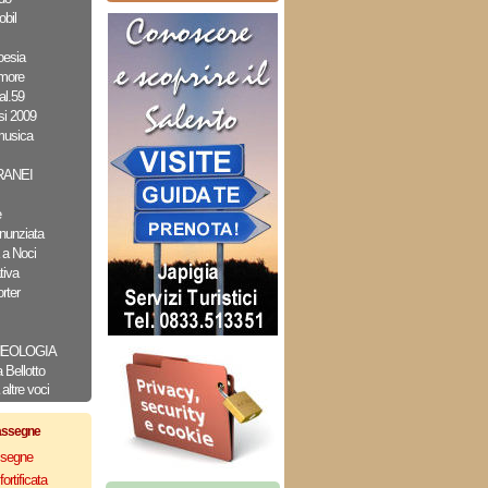
bil
oesia
amore
al.59
i 2009
musica
ANEI
e
nunziata
 a Noci
tiva
rter
CHEOLOGIA
Bellotto
altre voci
assegne
assegne
ortificata