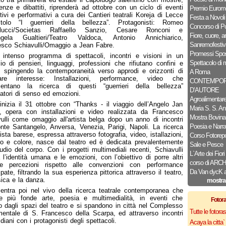
enze e dibattiti, riprenderà ad ottobre con un ciclo di eventi
Premio Euromo
tivi e performativi a cura dei Cantieri teatrali Koreja di Lecce
Festa a Novoli
itolo “I guerrieri della bellezza”. Protagonisti: Romeo
Concorso di P
llucci/Societas Raffaello Sanzio, Cesare Ronconi e
Fiore, cuore, 
ngela Gualtieri/Teatro Valdoca, Antonio Annichiarico,
Sanremofestiv
sco Schiavulli/Omaggio a Jean Fabre.
Promessi Spos
 intenso programma di spettacoli, incontri e visioni in un
Spettacolo di 
cio di pensieri, linguaggi, professioni che rifiutano confini e
i, spingendo la contemporaneità verso approdi e orizzonti di
A Roma
lare interesse: Installazioni, performance, video che
CONTEMPOR
entano la ricerca di questi “guerrieri della bellezza”
D’AUTORE
patori di senso ed emozioni.
Agroalimentar
inizia il 31 ottobre con “Thanks - il viaggio dell’Angelo Jan
Maria S. S. An
, opera con installazioni e video realizzata da Francesco
Mostra Bovina
ulli come omaggio all'artista belga dopo un anno di incontri
Poesia e Narra
nte Santangelo, Anversa, Venezia, Parigi, Napoli. La ricerca
tista barese, espressa attraverso fotografia, video, istallazioni,
Corso Fotorepo
o e colore, nasce dal teatro ed è dedicata prevalentemente
Sale e Pesce
tudio del corpo. Con i progetti multimediali recenti, Schiavulli
L`Arte dei Fiori
 l’identità umana e le emozioni, con l’obiettivo di porre altri
corso di AR
 e percezioni rispetto alle convenzioni con performance
Da Van dycK a 
ipate, filtrando la sua esperienza pittorica attraverso il teatro,
ica e la danza.
mostra
entra poi nel vivo della ricerca teatrale contemporanea che
e più fonde arte, poesia e multimedialità, in eventi che
Fotor
 dagli spazi del teatro e si spandono in città nel Complesso
Tutte le fotor
ntale di S. Francesco della Scarpa, ed attraverso incontri
diani con i protagonisti degli spettacoli.
Acaya la citta` f