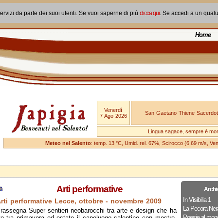
ervizi da parte dei suoi utenti. Se vuoi saperne di più
clicca qui
. Se accedi a un qual
Home
Venerdì
San Gaetano Thiene Sacerdot
7 Ago 2026
Lingua sagace, sempre è mo
Meteo nel Salento
: temp. 13 °C, Umid. rel. 67%, Scirocco (6.69 m/s, V
Arti performative
Archi
In Visibilia 1
rti performative Lecce, ottobre - novembre 2009
La Pecora Ner
rassegna Super sentieri neobarocchi tra arte e design che ha
Poesie al mon
o tra primavera ed estate il capoluogo salentino con mostre,