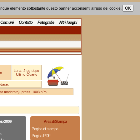
unque elemento sottostante questo banner acconsenti all'uso dei cookie.
Comuni
Contatto
Fotografie
Altri luoghi
Luna: 2 gg dopo
e
Ultimo Quarto
rdace.
ento moderato), press. 1003 hPa
vio 2009
Area di Stampa
Pagina di stampa
a
Pagina PDF
do