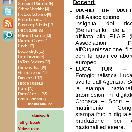
Docenti:
Spiagge del Salento [45]
Salento Megalitico [4]
MARIO DE MATT
Pro Loco Cutrofiano [8]
dell’Associazione
Posta elettronica [6]
insignita del rico
Personaggi Salentini [10]
(Benemerito della Fo
Per chi guida [19]
Notizie dal Salento [43]
affiliata alla F.I.A.F
Musica e Concerti [1]
Associazioni F
Luoghi [17]
all’Organizzazione “I
Lidoconchiglie [10]
con le quali collabora 
Le tre Province [6]
europeo.
La Terra Salentina [33]
Hanno scritto... [10]
LUCA TURI
– Ti
Gli antichi popoli [13]
Fotogiornalistica Luca
Francescani [12]
svolte dall’Agenzia: Se
Fisco e Tasse [1]
la stampa naziona
Eventi [27]
Diamo Voce a... [65]
trasmissioni in digita
Corsi e Concorsi [8]
Cronaca – Sport – Se
mostra
altre voci
matrimoniali – Cong
stampa foto in digital
ultimi eventi
produzione per emi
Tutti gli Eventi
nazionali ed estere.
Visite guidate