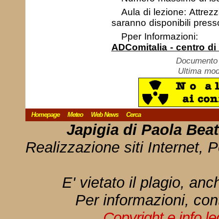
Aula di lezione: Attrez
saranno disponibili press
Pper Informazioni:
ADComitalia - centro di
Documento c
Ultima mod
Homepage
Meteo
Web News
Cerca
Japigia di Paola Bea
Realizzazione siti Internet, P
E' vietato il plagio, anc
Per informazioni, con
Copyright e info l