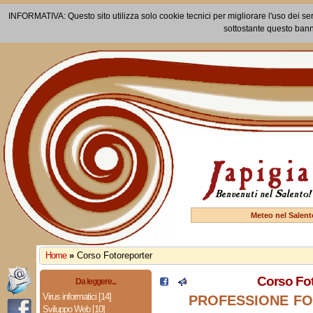
INFORMATIVA: Questo sito utilizza solo cookie tecnici per migliorare l'uso dei ser
sottostante questo bann
Meteo nel Salent
Home
»
Corso Fotoreporter
Corso Fot
Da leggere...
Virus informatici [14]
PROFESSIONE F
Sviluppo Web [10]