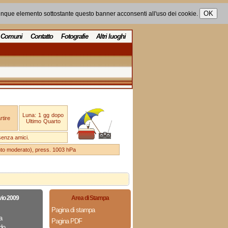
unque elemento sottostante questo banner acconsenti all'uso dei cookie.
Comuni
Contatto
Fotografie
Altri luoghi
Luna: 1 gg dopo
tire
Ultimo Quarto
senza amici.
ento moderato), press. 1003 hPa
vio 2009
Area di Stampa
Pagina di stampa
a
Pagina PDF
do