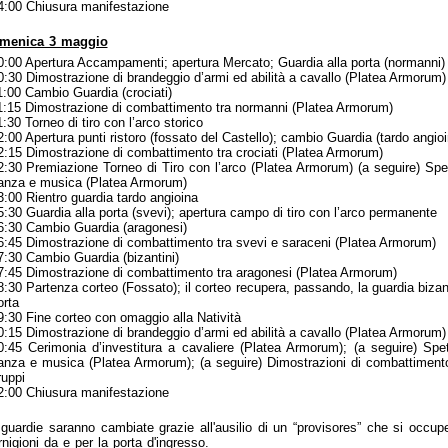
4:00 Chiusura manifestazione
menica 3 maggio
0:00 Apertura Accampamenti; apertura Mercato; Guardia alla porta (normanni)
0:30 Dimostrazione di brandeggio d’armi ed abilità a cavallo (Platea Armorum)
1:00 Cambio Guardia (crociati)
1:15 Dimostrazione di combattimento tra normanni (Platea Armorum)
1:30 Torneo di tiro con l’arco storico
2:00 Apertura punti ristoro (fossato del Castello); cambio Guardia (tardo angioi
2:15 Dimostrazione di combattimento tra crociati (Platea Armorum)
2:30 Premiazione Torneo di Tiro con l’arco (Platea Armorum) (a seguire) Spet
anza e musica (Platea Armorum)
3:00 Rientro guardia tardo angioina
5:30 Guardia alla porta (svevi); apertura campo di tiro con l’arco permanente
6:30 Cambio Guardia (aragonesi)
6:45 Dimostrazione di combattimento tra svevi e saraceni (Platea Armorum)
7:30 Cambio Guardia (bizantini)
7:45 Dimostrazione di combattimento tra aragonesi (Platea Armorum)
8:30 Partenza corteo (Fossato); il corteo recupera, passando, la guardia bizan
orta
9:30 Fine corteo con omaggio alla Natività
0:15 Dimostrazione di brandeggio d’armi ed abilità a cavallo (Platea Armorum)
0:45 Cerimonia d’investitura a cavaliere (Platea Armorum); (a seguire) Spet
anza e musica (Platea Armorum); (a seguire) Dimostrazioni di combattimento d
ruppi
2:00 Chiusura manifestazione
guardie saranno cambiate grazie all'ausilio di un “provisores” che si occup
rnigioni da e per la porta d'ingresso.