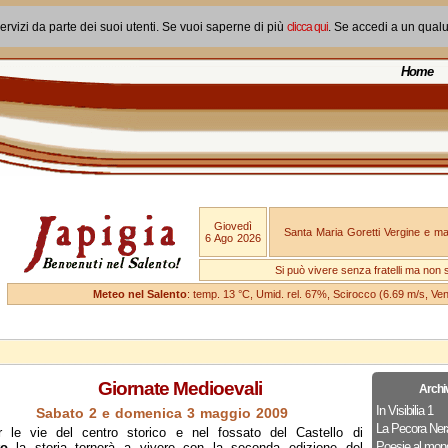
ervizi da parte dei suoi utenti. Se vuoi saperne di più
clicca qui
. Se accedi a un qual
Home
Giovedì
Santa Maria Goretti Vergine e mar
6 Ago 2026
Si può vivere senza fratelli ma non 
Meteo nel Salento
: temp. 13 °C, Umid. rel. 67%, Scirocco (6.69 m/s, V
Giornate Medioevali
Archi
In Visibilia 1
Sabato 2 e domenica 3 maggio 2009
La Pecora Ner
r le vie del centro storico e nel fossato del Castello di
Poesie al mon
to
la storia tornerà a vivere con la seconda edizione del