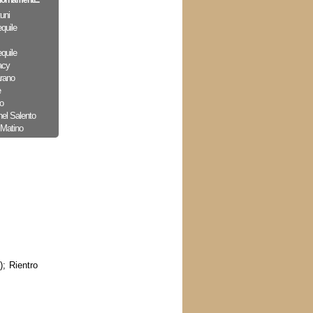
iornamenti...
uni
quile
quile
acy
arano
e
o
nel Salento
 Matino
); Rientro