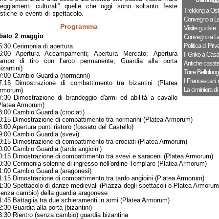
Ultimi agg
teggiamenti culturali” quelle che oggi sono soltanto feste
Trekking a Ost
istiche o eventi di spettacolo.
Convegno a Le
Programma
Visite guidate
bato 2 maggio
Convegno a Le
Politica di Priv
5:30 Cerimonia di apertura
6:00 Apertura Accampamenti; Apertura Mercato; Apertura
Il Griko a Cas
ampo di tiro con l’arco permanente; Guardia alla porta
Antiche casat
izantini)
Torre Belloluog
7:00 Cambio Guardia (normanni)
I Francescani 
7:15 Dimostrazione di combattimento tra bizantini (Platea
La ciminiera di
rmorum)
7:30 Dimostrazione di brandeggio d'armi ed abilità a cavallo
Platea Armorum)
8:00 Cambio Guardia (crociati)
8:15 Dimostrazione di combattimento tra normanni (Platea Armorum)
8:00 Apertura punti ristoro (fossato del Castello)
9:00 Cambio Guardia (svevi)
9:15 Dimostrazione di combattimento tra crociati (Platea Armorum)
0:00 Cambio Guardia (tardo angioini)
0:15 Dimostrazione di combattimento tra svevi e saraceni (Platea Armorum)
0:30 Cerimonia solenne di ingresso nell'ordine Templare (Platea Armorum)
1:00 Cambio Guardia (aragonesi)
1:15 Dimostrazione di combattimento tra tardo angioini (Platea Armorum)
1:30 Spettacolo di danze medievali (Piazza degli spettacoli o Platea Armorum
senza cambio) della guardia aragonese
1:45 Battaglia tra due schieramenti in armi (Platea Armorum)
2:30 Guardia alla porta (bizantini)
3:30 Rientro (senza cambio) guardia bizantina