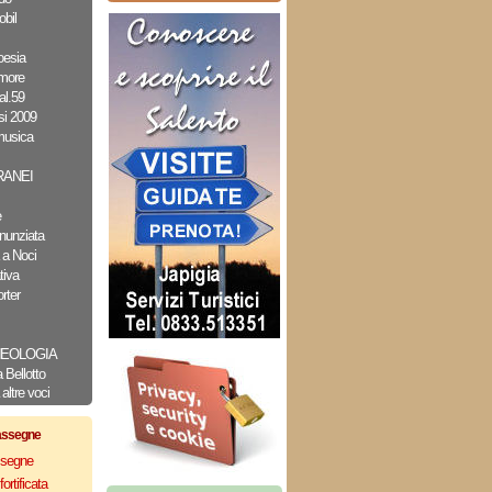
bil
oesia
amore
al.59
i 2009
musica
ANEI
e
nunziata
 a Noci
tiva
rter
CHEOLOGIA
Bellotto
altre voci
assegne
assegne
ortificata