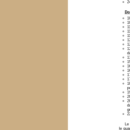
2
Do
1
1
1
1
1
1
1
1
d
1
1
1
1
1
1
1
p
1
2
2
d
g
2
Le 
le gua