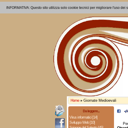
INFORMATIVA: Questo sito utilizza solo cookie tecnici per migliorare l'uso dei s
Home
»
Giornate Medioevali
Da leggere...
Virus informatici [14]
Sviluppo Web [10]
Pe
Spiagge del Salento [45]
Otran