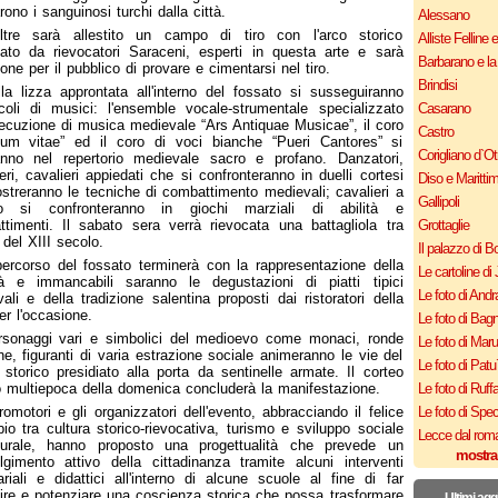
rono i sanguinosi turchi dalla città.
Alessano
oltre sarà allestito un campo di tiro con l'arco storico
Alliste Felline 
iato da rievocatori Saraceni, esperti in questa arte e sarà
Barbarano e la
one per il pubblico di provare e cimentarsi nel tiro.
Brindisi
la lizza approntata all'interno del fossato si susseguiranno
coli di musici: l'ensemble vocale-strumentale specializzato
Casarano
secuzione di musica medievale “Ars Antiquae Musicae”, il coro
Castro
ium vitae” ed il coro di voci bianche “Pueri Cantores” si
Corigliano d`Ot
anno nel repertorio medievale sacro e profano. Danzatori,
ieri, cavalieri appiedati che si confronteranno in duelli cortesi
Diso e Maritti
streranno le tecniche di combattimento medievali; cavalieri a
Gallipoli
lo si confronteranno in giochi marziali di abilità e
timenti. Il sabato sera verrà rievocata una battagliola tra
Grottaglie
 del XIII secolo.
Il palazzo di B
percorso del fossato terminerà con la rappresentazione della
Le cartoline di 
tà e immancabili saranno le degustazioni di piatti tipici
Le foto di Andr
ali e della tradizione salentina proposti dai ristoratori della
er l'occasione.
Le foto di Bagn
rsonaggi vari e simbolici del medioevo come monaci, ronde
Le foto di Mar
ine, figuranti di varia estrazione sociale animeranno le vie del
Le foto di Patu
 storico presidiato alla porta da sentinelle armate. Il corteo
o multiepoca della domenica concluderà la manifestazione.
Le foto di Ruff
romotori e gli organizzatori dell'evento, abbracciando il felice
Le foto di Spe
io tra cultura storico-rievocativa, turismo e sviluppo sociale
Lecce dal roma
turale, hanno proposto una progettualità che prevede un
mostra
lgimento attivo della cittadinanza tramite alcuni interventi
riali e didattici all'interno di alcune scuole al fine di far
ire e potenziare una coscienza storica che possa trasformare