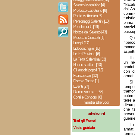
“Nata
Salento Megalitico [4]
dall'
Pro Loco Cutrofiano [8]
commerc
Posta elettronica [6]
turist
Personaggi Salentini [10]
prima
Per chi guida [19]
stori
passeg
Notizie dal Salento [43]
Musica e Concerti [1]
Qua
riperc
Luoghi [17]
monac
Lidoconchiglie [10]
aspett
Le tre Province [6]
Il 
La Terra Salentina [33]
un me
Hanno scritto... [10]
prodot
Gli antichi popoli [13]
con ci
Francescani [12]
armatu
Fisco e Tasse [1]
Si
Eventi [27]
tempor
tramon
Diamo Voce a... [65]
potere
Corsi e Concorsi [8]
terre 
mostra
altre voci
d'Euro
che ta
prese
ultimi eventi
guerri
Tutti gli Eventi
La
Visite guidate
armati
termin