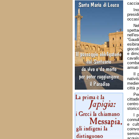
caccia
In
presid
occasi
Nel
spetta
nell'e
“Gaud
esibir
giocol
e dimo
caval
combat
armati
Il 
nativi
mediev
città p
Pe
cittad
centro
storic
I p
connub
e cul
coinvo
semina
acquis