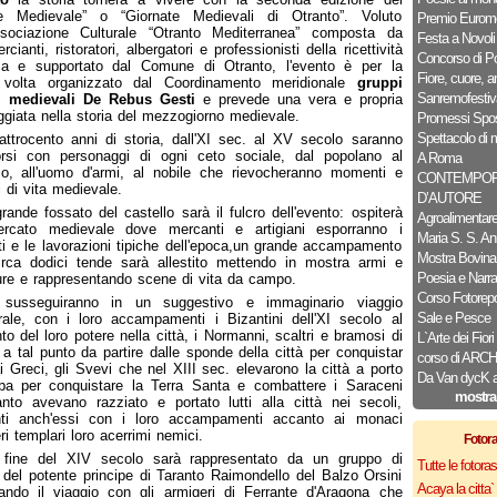
le Medievale” o “Giornate Medievali di Otranto”. Voluto
Premio Euromo
Associazione Culturale “Otranto Mediterranea” composta da
Festa a Novoli
ianti, ristoratori, albergatori e professionisti della ricettività
Concorso di P
ica e supportato dal Comune di Otranto, l'evento è per la
Fiore, cuore, 
 volta organizzato dal Coordinamento meridionale
gruppi
Sanremofestiv
ci medievali De Rebus Gesti
e prevede una vera e propria
giata nella storia del mezzogiorno medievale.
Promessi Spos
Spettacolo di 
ttrocento anni di storia, dall'XI sec. al XV secolo saranno
orsi con personaggi di ogni ceto sociale, dal popolano al
A Roma
o, all'uomo d'armi, al nobile che rievocheranno momenti e
CONTEMPOR
i di vita medievale.
D’AUTORE
grande fossato del castello sarà il fulcro dell'evento: ospiterà
Agroalimentar
rcato medievale dove mercanti e artigiani esporranno i
Maria S. S. An
ti e le lavorazioni tipiche dell'epoca,un grande accampamento
Mostra Bovina
rca dodici tende sarà allestito mettendo in mostra armi e
Poesia e Narra
re e rappresentando scene di vita da campo.
Corso Fotorepo
 susseguiranno in un suggestivo e immaginario viaggio
Sale e Pesce
ale, con i loro accampamenti i Bizantini dell'XI secolo al
to del loro potere nella città, i Normanni, scaltri e bramosi di
L`Arte dei Fiori
 a tal punto da partire dalle sponde della città per conquistar
corso di AR
ai Greci, gli Svevi che nel XIII sec. elevarono la città a porto
Da Van dycK a 
pa per conquistare la Terra Santa e combattere i Saraceni
mostra
nto avevano razziato e portato lutti alla città nei secoli,
nti anch'essi con i loro accampamenti accanto ai monaci
eri templari loro acerrimi nemici.
Fotor
 fine del XIV secolo sarà rappresentato da un gruppo di
Tutte le fotor
 del potente principe di Taranto Raimondello del Balzo Orsini
Acaya la citta` f
ando il viaggio con gli armigeri di Ferrante d'Aragona che