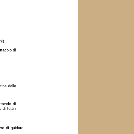
ni)
tacolo di
tina dalla
tacolo di
i tutti i
erà di guidare