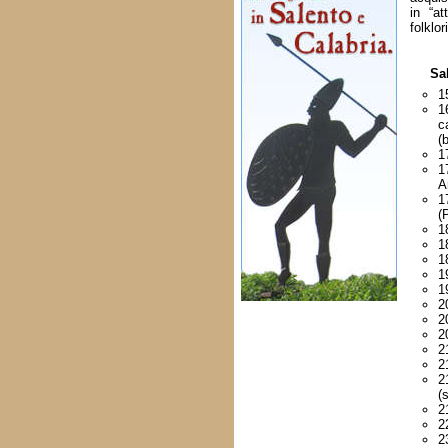
in “at
folklor
Sa
1
1
c
(b
1
1
A
1
(
1
1
1
1
1
2
2
2
2
2
2
(
2
2
2