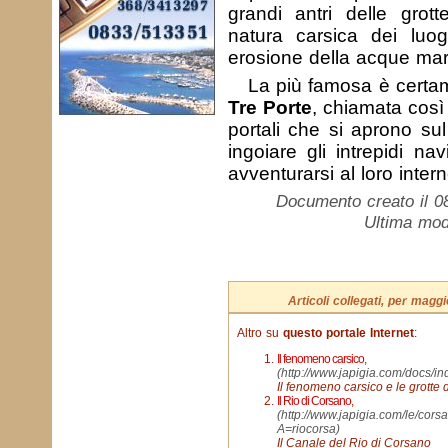
grandi antri delle grot
natura carsica dei luog
erosione della acque mar
La più famosa è certa
Tre Porte
, chiamata così 
portali che si aprono su
ingoiare gli intrepidi na
avventurarsi al loro intern
Documento creato il 0
Ultima mod
Articoli collegati, per mag
Altro su
questo portale Internet
:
Il fenomeno carsico
,
(http://www.japigia.com/docs/i
Il fenomeno carsico e le grotte 
Il Rio di Corsano
,
(http://www.japigia.com/le/cors
A=riocorsa)
Il Canale del Rio di Corsano