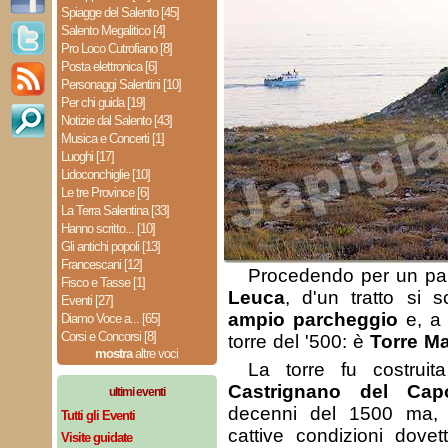
Spiagge del Salento [45]
Salento Megalitico [4]
Pro Loco Cutrofiano [8]
Posta elettronica [6]
Personaggi Salentini [10]
Per chi guida [19]
Notizie dal Salento [43]
Musica e Concerti [1]
Luoghi [17]
Lidoconchiglie [10]
Le tre Province [6]
La Terra Salentina [33]
Hanno scritto... [10]
Gli antichi popoli [13]
Francescani [12]
Procedendo per un paio
Fisco e Tasse [1]
Leuca
, d'un tratto si s
Eventi [27]
ampio parcheggio
e, a 
Diamo Voce a... [65]
Corsi e Concorsi [8]
torre del '500: è
Torre Ma
mostra
altre voci
La torre fu costruit
Castrignano del Cap
ultimi eventi
decenni del 1500 ma,
Tutti gli Eventi
cattive condizioni dovet
Visite guidate