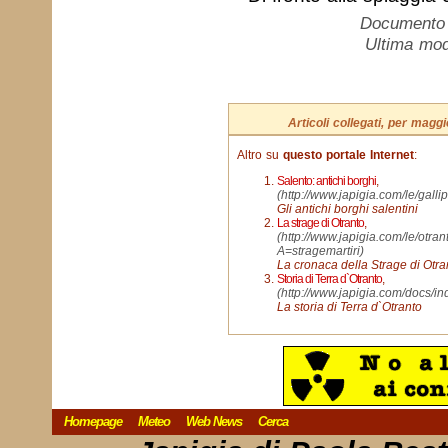
Documento c
Ultima mod
Articoli collegati, per mag
Altro su
questo portale Internet
:
Salento: antichi borghi
,
(http://www.japigia.com/le/galli
Gli antichi borghi salentini
La strage di Otranto
,
(http://www.japigia.com/le/otran
A=stragemartiri)
La cronaca della Strage di Otra
Storia di Terra d`Otranto
,
(http://www.japigia.com/docs/in
La storia di Terra d`Otranto
Homepage
Meteo
Web News
Cerca