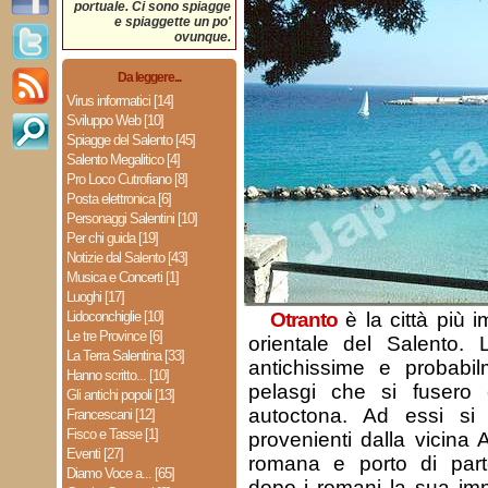
portuale. Ci sono spiagge
e spiaggette un po'
ovunque.
Da leggere...
Virus informatici [14]
Sviluppo Web [10]
Spiagge del Salento [45]
Salento Megalitico [4]
Pro Loco Cutrofiano [8]
Posta elettronica [6]
Personaggi Salentini [10]
Per chi guida [19]
Notizie dal Salento [43]
Musica e Concerti [1]
Luoghi [17]
Lidoconchiglie [10]
Otranto
è la città più i
Le tre Province [6]
orientale del Salento. 
La Terra Salentina [33]
antichissime e probabi
Hanno scritto... [10]
pelasgi che si fusero
Gli antichi popoli [13]
autoctona. Ad essi si
Francescani [12]
Fisco e Tasse [1]
provenienti dalla vicina 
Eventi [27]
romana e porto di part
Diamo Voce a... [65]
dopo i romani la sua im