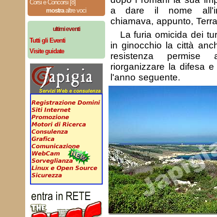
Corsi e Concorsi [8]
a dare il nome all'in
mostra
altre voci
chiamava, appunto, Terra 
ultimi eventi
La furia omicida dei t
Tutti gli Eventi
in ginocchio la città an
Visite guidate
resistenza permise 
riorganizzare la difesa e 
l'anno seguente.