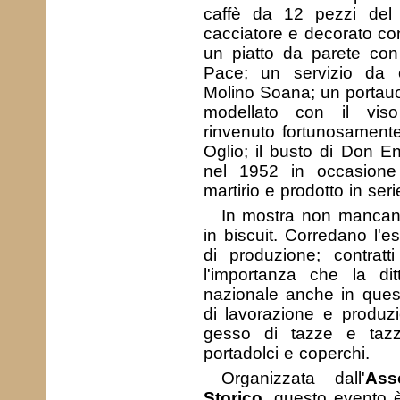
caffè da 12 pezzi de
cacciatore e decorato co
un piatto da parete con
Pace; un servizio da c
Molino Soana; un portauo
modellato con il vis
rinvenuto fortunosamente
Oglio; il busto di Don En
nel 1952 in occasione
martirio e prodotto in serie
In mostra non mancano
in biscuit. Corredano l'e
di produzione; contratt
l'importanza che la di
nazionale anche in questo
di lavorazione e produzio
gesso di tazze e tazzin
portadolci e coperchi.
Organizzata dall'
Ass
Storico
, questo evento è