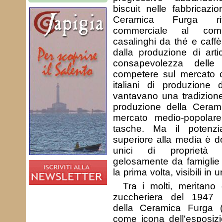
biscuit nelle fabbricaz
Ceramica Furga rivo
commerciale al comp
casalinghi da thé e caffè
dalla produzione di artic
consapevolezza delle 
competere sul mercato c
italiani di produzione 
vantavano una tradizione
produzione della Cera
mercato medio-popolare
tasche. Ma il potenzi
superiore alla media è 
unici di proprietà p
gelosamente da famiglie 
la prima volta, visibili in
Tra i molti, meritano 
zuccheriera del 1947 raf
della Ceramica Furga 
come icona dell'esposizi