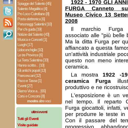
1922 - 1970 GLI AN
Spiagge del Salento [45]
FURGA Canneto sull
Salento Megalitico [4]
Pro Loco Cutrofiano [8]
Museo Civico 13 Sett
Posta elettronica [6]
2008
Personaggi Salentini [10]
Il marchio Furga 
Per chi guida [19]
Notizie dal Salento [43]
associato alle "più bell
Musica e Concerti [1]
Ma la ditta Furga per qu
Luoghi [17]
affiancato a questa fam
Lidoconchiglie [10]
un'attività industriale p
Le tre Province [6]
questo non meno interes
La Terra Salentina [33]
Hanno scritto... [10]
ceramica.
Gli antichi popoli [13]
La mostra
1922 -19
Francescani [12]
ceramica Furga
illus
Fisco e Tasse [1]
Eventi [27]
produttivo e ne ricostruisc
Diamo Voce a... [65]
L'esposizione è un ve
Corsi e Concorsi [8]
nel tempo. Il reparto C
mostra
altre voci
Furga giocattoli, infatti,
ultimi eventi
per produrre le teste in
Tutti gli Eventi
Con il passare del tem
Visite guidate
progressivo abbandon