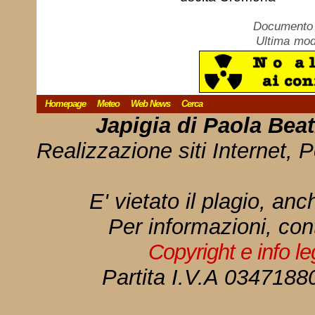
Documento c
Ultima mod
Homepage
Meteo
Web News
Cerca
Japigia di Paola Bea
Realizzazione siti Internet, P
E' vietato il plagio, anc
Per informazioni, con
Copyright e info l
Partita I.V.A 034718