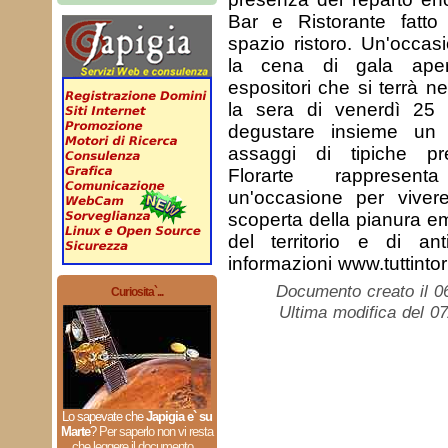
Bar e Ristorante fatt
spazio ristoro. Un'occasi
la cena di gala ape
espositori che si terrà ne
la sera di venerdì 25 a
degustare insieme un
assaggi di tipiche pre
Florarte rappresen
un'occasione per vive
scoperta della pianura em
del territorio e di ant
informazioni www.tuttinto
Documento creato il 0
Curiosita`...
Ultima modifica del 0
Lo sapevate che
Japigia e` su
Marte
?
Per saperlo non vi resta
che leggere il documento...