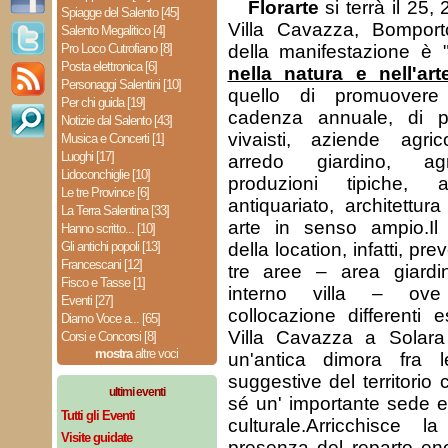
Florarte
si terrà il 25,
Spiagge del Salento [45]
Villa Cavazza, Bompor
Salento Megalitico [4]
Pro Loco Cutrofiano [8]
della manifestazione è 
Posta elettronica [6]
nella natura e nell'art
Personaggi Salentini [10]
quello di promuover
Per chi guida [19]
cadenza annuale, di pr
Notizie dal Salento [43]
vivaisti, aziende agric
Musica e Concerti [1]
Luoghi [17]
arredo giardino, agri
Lidoconchiglie [10]
produzioni tipiche, art
Le tre Province [6]
antiquariato, architettu
La Terra Salentina [33]
arte in senso ampio.Il 
Hanno scritto... [10]
Gli antichi popoli [13]
della location, infatti, pre
Francescani [12]
tre aree – area giardi
Fisco e Tasse [1]
interno villa – ove
Eventi [27]
collocazione differenti e
Diamo Voce a... [65]
Villa Cavazza a Solar
Corsi e Concorsi [8]
mostra
altre voci
un'antica dimora fra 
suggestive del territorio 
ultimi eventi
sé un' importante sede 
Tutti gli Eventi
culturale.Arricchisce l
Visite guidate
presenza del reparto en