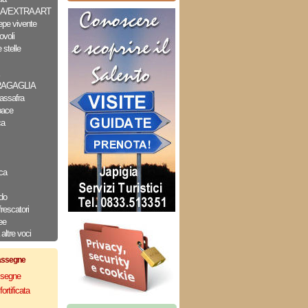
A/EXTRA ART
epe vivente
ovoli
 stelle
RAGAGLIA
assafra
pace
ca
ca
do
frescatori
ee
altre voci
assegne
assegne
ortificata