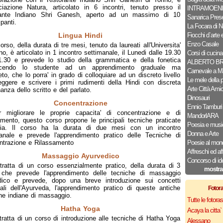
ciazione Natura, articolato in 6 incontri, tenuto presso il
INTRAMOENI
rante Indiano Shri Ganesh, aperto ad un massimo di 10
Sanarica Pres
panti.
La Focara di N
Lingua Hindi
Fiocchi d`arte e
Enzo Casale
corso, della durata di tre mesi, tenuto da laureati all'Universita'
ino, è articolato in 1 incontro settimanale, il Lunedi dalle 19.30
Corsi di cucina
1.30 e prevede lo studio della grammatica e della fonetica
ALBERTO B
cendo lo studente ad un apprendimento graduale ma
Carnevale a M
to, che lo porra' in grado di colloquiare ad un discreto livello
Le mele della 
eggere e scrivere i primi rudimenti della Hindi con discreta
Arte Città Ami
anza dello scritto e del parlato.
Dinosauri
Concentrazione
Ennio Tamburi
r migliorare le proprie capacita' di concentrazione e di
MandorlARA
amento, questo corso propone le principali tecniche praticate
Poesia e musi
dia. Il corso ha la durata di due mesi con un incontro
Donna e Arte
anale e prevede l'apprendimento pratico delle Tecniche di
trazione e Rilassamento
Poesie al mon
Affreschi ed af
Massaggio Ayurvedico
Concorso di id
tratta di un corso essenzialmente pratico, della durata di 3
mostra
 che prevede l'apprendimento delle tecniche di massaggio
dico e prevede, dopo una breve introduzione sui concetti
pali dell'Ayurveda, l'apprendimento pratico di queste antiche
Fotor
he indiane di massaggio.
Tutte le fotor
Hatha Yoga
Acaya la citta` f
tratta di un corso di introduzione alle tecniche di Hatha Yoga
Alessano