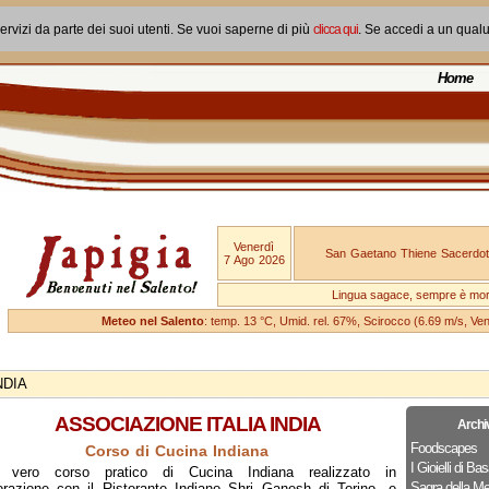
ervizi da parte dei suoi utenti. Se vuoi saperne di più
clicca qui
. Se accedi a un qual
Home
Venerdì
San Gaetano Thiene Sacerdot
7 Ago 2026
Lingua sagace, sempre è mo
Meteo nel Salento
: temp. 13 °C, Umid. rel. 67%, Scirocco (6.69 m/s, V
NDIA
ASSOCIAZIONE ITALIA INDIA
Archi
Foodscapes
Corso di Cucina Indiana
I Gioielli di Bas
 vero corso pratico di Cucina Indiana realizzato in
Sagra della Me
orazione con il Ristorante Indiano Shri Ganesh di Torino, e