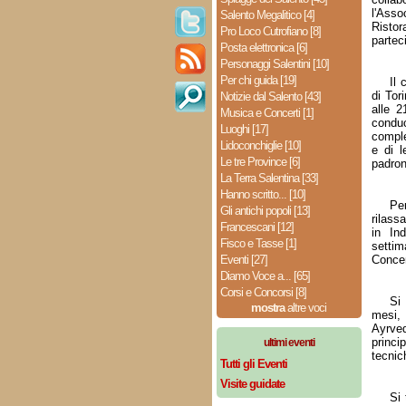
l'Asso
Salento Megalitico [4]
Risto
Pro Loco Cutrofiano [8]
parteci
Posta elettronica [6]
Personaggi Salentini [10]
Per chi guida [19]
Il 
di Tor
Notizie dal Salento [43]
alle 2
Musica e Concerti [1]
condu
Luoghi [17]
comple
Lidoconchiglie [10]
e di l
Le tre Province [6]
padron
La Terra Salentina [33]
Hanno scritto... [10]
Pe
Gli antichi popoli [13]
rilass
Francescani [12]
in In
Fisco e Tasse [1]
settim
Eventi [27]
Concen
Diamo Voce a... [65]
Corsi e Concorsi [8]
Si 
mostra
altre voci
mesi,
Ayrve
princi
ultimi eventi
tecnic
Tutti gli Eventi
Visite guidate
Si 