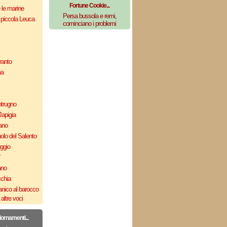
Fortune Cookie...
e le marine
Persa bussola e remi,
 piccola Leuca
cominciano i problemi
ranto
ma
otrugno
Japigia
ano
olo del Salento
uggio
`
ano
cchia
nico al barocco
altre voci
iornamenti...