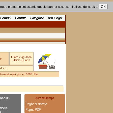
unque elemento sottostante questo banner acconsenti all'uso dei cookie.
Comuni
Contatto
Fotografie
Altri luoghi
Luna: 2 gg dopo
e
Ultimo Quarto
rdace.
ento moderato), press. 1003 hPa
vio 2008
Area di Stampa
Pagina di stampa
aldella
Pagina PDF
la