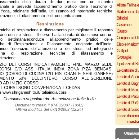
assamento della durata di due mesi con un incontro
Alliste Felline 
anale e prevede l'apprendimento pratico delle Tecniche di
Yoga, originarie dell'India, utilizzando ed integrando tecniche
Barbarano e la
pirazione, di rilassamento e di concentrazione.
Brindisi
Respirazione
Casarano
niche di respirazione e rilassamento per migliorare il rapporto
Castro
iano con se stessi. Il corso ha la durata di due mesi con un
Corigliano d`Ot
tro settimanaleconduce all'apprendimento pratico delle
he di Respirazione e Rilassamento, originarie dell'India,
Diso e Maritti
zando l'esercizio dell'attenzione a se stessi ed integrando
Gallipoli
plina di respirazione, tecniche di rilassamento e
Grottaglie
trazione.
Il palazzo di B
IZIO DEI CORSI INDICATIVAMENTE FINE MARZO SEDE
CORSI C/O ASS. ITALIA INDIA ZONA P.ZA BENGASI
Le cartoline di 
NO (CORSO DI CUCINA C/O RISTORANTE SHRI GANESH)
Le foto di Andr
MENTO 50% DELL'INTERO CORSO ALL'ISCRIZIONE
O AD INIZIO CORSO
Le foto di Bagn
I I CORSI SONO CONVENZIONATI CEDAS
Le foto di Mar
u www.shriganesh.to.it/italiaindia/corsi
Le foto di Patu
Comunicato segnalato da: Associazione Italia India
Le foto di Ruff
Documento creato il 07/03/2007 (10:41)
Le foto di Spe
Ultima modifica del 07/10/2008 (12:24)
Lecce dal roma
mostra
Ultimi agg