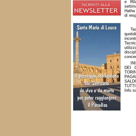
e Ril
settim
Hatha 
di res
Tec
quotid
incon
Tecnic
utiliz
disci
concen
IN
DEI 
TORI
PAGA
SALD
TUTT
Info s