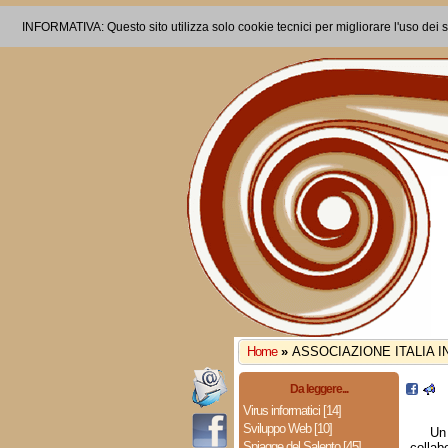
INFORMATIVA: Questo sito utilizza solo cookie tecnici per migliorare l'uso dei s
Home
»
ASSOCIAZIONE ITALIA I
Da leggere...
Virus informatici [14]
Sviluppo Web [10]
Un
Spiagge del Salento [45]
collab