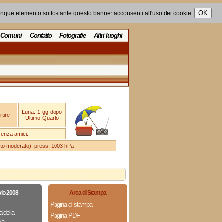
unque elemento sottostante questo banner acconsenti all'uso dei cookie.
Comuni
Contatto
Fotografie
Altri luoghi
Luna: 1 gg dopo
tire
Ultimo Quarto
senza amici.
ento moderato), press. 1003 hPa
vio 2008
Area di Stampa
Pagina di stampa
aldella
Pagina PDF
la