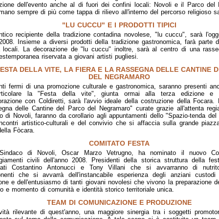
ione dell'evento anche al di fuori dei confini locali: Novoli e il Parco de
mano sempre di più come tappa di rilievo all'interno del percorso religioso sa
"LU CUCCU" E I PRODOTTI TIPICI
ntico recipiente della tradizione contadina novolese, "lu cuccu", sarà l'ogg
 2008. Insieme a diversi prodotti della tradizione gastronomica, farà parte 
tà locali. La decorazione de "lu cuccu" inoltre, sarà al centro di una rass
 estemporanea riservata a giovani artisti pugliesi.
FESTA DELLA VITE, LA FIERA E LA RASSEGNA DELLE CANTINE 
DEL NEGRAMARO
nti fermi di una promozione culturale e gastronomica, saranno presenti an
rticolare la "Festa della vite", giunta ormai alla terza edizione e r
orazione con Coldiretti, sarà l'avvio ideale della costruzione della Focara.
gna delle Cantine del Parco del Negramaro" curate grazie all'attenta regia
o di Novoli, faranno da corollario agli appuntamenti dello "Spazio-tenda del
incontri artistico-culturali e del convivio che si affaccia sulla grande piaz
ella Fòcara.
COMITATO FESTA
 Sindaco di Novoli, Oscar Marzo Vetrugno, ha nominato il nuovo Co
giamenti civili dell'anno 2008. Presidenti della storica struttura della fe
nati Costantino Antonucci e Tony Villani che si avvarranno di nutri
enti che si avvarrà dell'instancabile esperienza degli anziani custodi 
ione e dell'entusiasmo di tanti giovani novolesi che vivono la preparazione d
io e momento di comunità e identità storico territoriale unica.
TEAM DI COMUNICAZIONE E PRODUZIONE
ità rilevante di quest'anno, una maggiore sinergia tra i soggetti promotor