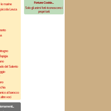
Fortune Cookie...
e le marine
Solo gli animi forti riconoscono i
 piccola Leuca
propri torti
ranto
ma
otrugno
Japigia
ano
olo del Salento
uggio
`
ano
cchia
nico al barocco
altre voci
iornamenti...