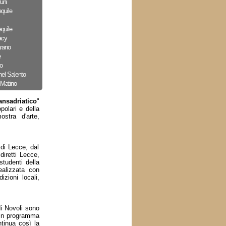
uni
quile
quile
acy
arano
e
o
nel Salento
 Matino
ransadriatico
"
polari e della
ostra d'arte,
 di Lecce, dal
diretti Lecce,
studenti della
ealizzata con
izioni locali,
i Novoli sono
 in programma
tinua così la