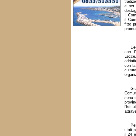
tradiz
e per 
destag
Il Com
il Com
fitto 
promuo
L'e
con l
Lecce
adriat
con la
cultur
organi
Gra
Comune
sono i
provin
l'Isti
attrav
Per
stati 
il 24 