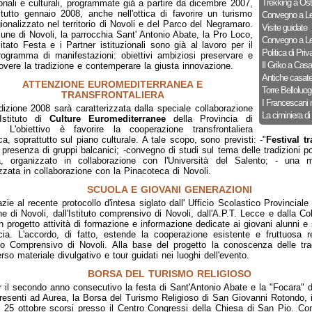
Trekking a Ost
ionali e culturali, programmate già a partire da dicembre 2007,
tutto gennaio 2008, anche nell'ottica di favorire un turismo
Convegno a Le
ionalizzato nel territorio di Novoli e del Parco del Negramaro.
Visite guidate
une di Novoli, la parrocchia Sant' Antonio Abate, la Pro Loco,
Convegno a Le
itato Festa e i Partner istituzionali sono già al lavoro per il
Politica di Priv
programma di manifestazioni: obiettivi ambiziosi preservare e
Il Griko a Cas
vere la tradizione e contemperare la giusta innovazione.
Antiche casat
ATTENZIONE EUROMEDITERRANEA E
Torre Belloluog
TRANSFRONTALIERA
I Francescani 
dizione 2008 sarà caratterizzata dalla speciale collaborazione
La ciminiera di
'Istituto di
Culture Euromediterranee
della Provincia di
. L'obiettivo è favorire la cooperazione transfrontaliera
ica, soprattutto sul piano culturale. A tale scopo, sono previsti: -"
Festival t
 presenza di gruppi balcanici; -convegno di studi sul tema delle tradizioni po
a, organizzato in collaborazione con l'Università del Salento; - una m
zzata in collaborazione con la Pinacoteca di Novoli.
SCUOLA E GIOVANI GENERAZIONI
zie al recente protocollo d'intesa siglato dall' Ufficio Scolastico Provinciale
 di Novoli, dall'Istituto comprensivo di Novoli, dall'A.P.T. Lecce e dalla Col
n progetto attività di formazione e informazione dedicate ai giovani alunni e 
cia. L'accordo, di fatto, estende la cooperazione esistente e fruttuosa r
tuto Comprensivo di Novoli. Alla base del progetto la conoscenza delle trad
erso materiale divulgativo e tour guidati nei luoghi dell'evento.
BORSA DEL TURISMO RELIGIOSO
 il secondo anno consecutivo la festa di Sant'Antonio Abate e la "Focara" d
presenti ad Aurea, la Borsa del Turismo Religioso di San Giovanni Rotondo,
e 25 ottobre scorsi presso il Centro Congressi della Chiesa di San Pio. Con