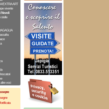
A/EXTRA ART
epe vivente
i Novoli
 stelle
RAGAGLIA
assafra
pace
ca
ca
do
frescatori
ee
altre voci
assegne
assegne
ortificata