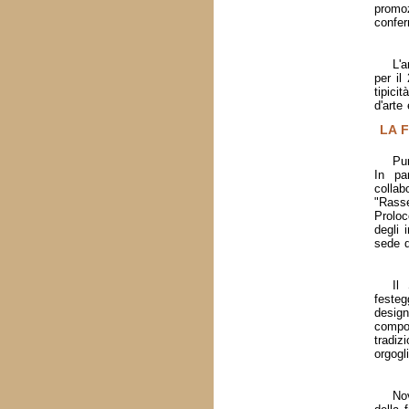
promoz
confer
L'a
per il
tipici
d'arte
LA 
Pu
In pa
collab
"Rasse
Proloc
degli 
sede d
Il
festeg
desig
compon
tradiz
orgogl
Nov