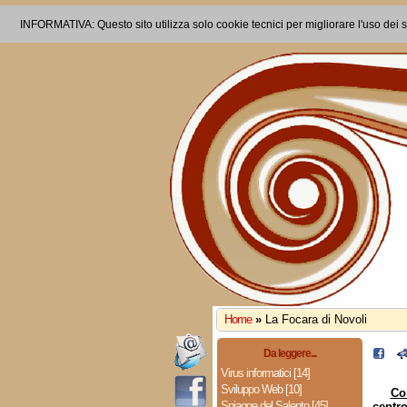
INFORMATIVA: Questo sito utilizza solo cookie tecnici per migliorare l'uso dei s
Home
»
La Focara di Novoli
Da leggere...
Virus informatici [14]
Sviluppo Web [10]
Co
Spiagge del Salento [45]
centr