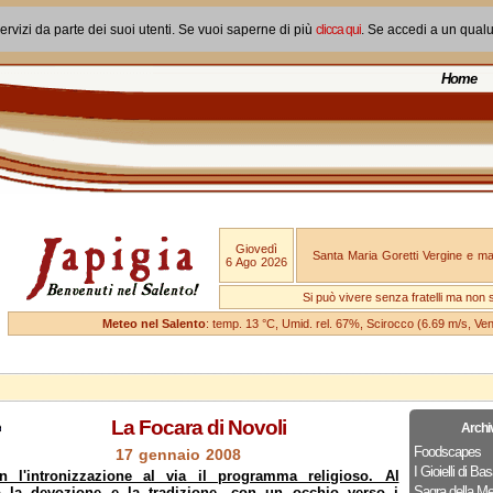
ervizi da parte dei suoi utenti. Se vuoi saperne di più
clicca qui
. Se accedi a un qual
Home
Giovedì
Santa Maria Goretti Vergine e mar
6 Ago 2026
Si può vivere senza fratelli ma non 
Meteo nel Salento
: temp. 13 °C, Umid. rel. 67%, Scirocco (6.69 m/s, V
La Focara di Novoli
Archi
Foodscapes
17 gennaio 2008
I Gioielli di Bas
n l'intronizzazione al via il
programma religioso. Al
Sagra della Me
o la devozione e la tradizione, con un occhio verso i