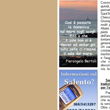
Cosmo
quindi
perme
Sant'A
Chies
Giuse
molti 
Abate,
pietà
dell'a
lontan
genera
Un san
cristi
trasfo
e l'au
che v
devozi
via, l
Sa
tradi
per l'
Pa
pross
che av
la ser
Oltre a