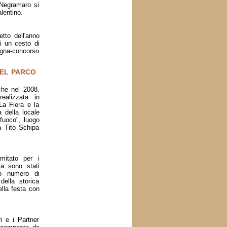
l Negramaro si
lentino.
etto dell'anno
di un cesto di
egna-concorso
DEL PARCO
che nel 2008.
ealizzata in
 La Fiera e la
 della locale
 fuoco", luogo
za Tito Schipa
mitato per i
sta sono stati
to numero di
della storica
ella festa con
i e i Partner