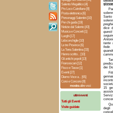
giova
Salento Megalitico [4]
Pro Loco Cutrofiano [8]
Par
solenn
Posta elettronica [6]
Santo 
Personaggi Salentini [10]
solenn
Per chi guida [19]
preghi
Notizie dal Salento [43]
dice 
Musica e Concerti [1]
questi
seguir
Luoghi [17]
Antoni
Lidoconchiglie [10]
tante 
Le tre Province [6]
fede. 
La Terra Salentina [33]
quand
Hanno scritto... [10]
cammin
Gli antichi popoli [13]
Ta
Francescani [12]
predic
dei Do
Fisco e Tasse [1]
Eventi [27]
Fit
gennai
Diamo Voce a... [65]
incont
Corsi e Concorsi [8]
societ
mostra
altre voci
15 ge
assist
Serviz
ultimi eventi
concer
Tutti gli Eventi
Qui
Visite guidate
degli
conce