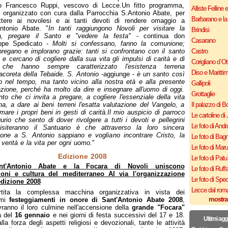
 Francesco Ruppi, vescovo di Lecce.Un fitto programma,
Alliste Felline 
, organizzato con cura dalla Parrocchia S.Antonio Abate, per
Barbarano e la
ttere ai novolesi e ai tanti devoti di rendere omaggio a
ntonio Abate. "
In tanti raggiungono Novoli per visitare la
Brindisi
a, pregare il Santo e "vedere la festa"
- continua don
Casarano
ppe Spedicato -
Molti si confessano, fanno la comunione;
pregano e implorano grazie: tanti si confrontano con il santo
Castro
 e cercano di cogliere dalla sua vita gli impulsi di carità e di
Corigliano d`Ot
 che hanno sempre caratterizzato l'esistenza terrena
Diso e Maritti
nacoreta della Tebaide. S. Antonio
-aggiunge -
è un santo così
o nel tempo, ma tanto vicino alla nostra età e alla presente
Gallipoli
zione, perché ha molto da dire e insegnare all'uomo di oggi.
Grottaglie
to che ci invita a pregare, a cogliere l'essenziale della vita
ana, a dare ai beni terreni l'esatta valutazione del Vangelo, a
Il palazzo di B
rmare i propri beni in gesti di carità.Il mio auspicio di parroco
Le cartoline di 
gurio che sento di dover rivolgere a tutti i devoti e pellegrini
Le foto di Andr
isiteranno il Santuario è che attraverso la loro sincera
one a S. Antonio sappiano e vogliano incontrare Cristo, la
Le foto di Bagn
a verità e la vita per ogni uomo.
"
Le foto di Mar
Edizione 2008
Le foto di Patu
nt'Antonio Abate e la Focara di Novoli uniscono
Le foto di Ruff
zioni e cultura del mediterraneo Al via l'organizzazione
Le foto di Spe
edizione 2008
Lecce dal roma
rtita la complessa macchina organizzativa in vista dei
mostra
imi
festeggiamenti in onore di Sant'Antonio Abate 2008
,
ranno il loro culmine nell'accensione della
grande "Focara"
a del
16 gennaio
e nei giorni di festa successivi del 17 e 18.
Ultimi agg
lla forza degli aspetti religiosi e devozionali, tante le attività