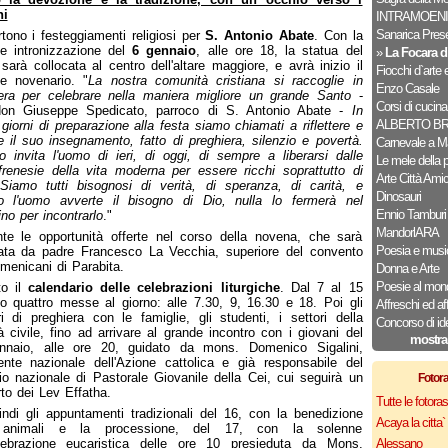
ni
INTRAMOENI
Sanarica Pres
tono i festeggiamenti religiosi per
S. Antonio Abate
. Con la
e intronizzazione del
6 gennaio
, alle ore 18, la statua del
»
La Focara d
sarà collocata al centro dell'altare maggiore, e avrà inizio il
Fiocchi d`arte e
e novenario. "
La nostra comunità cristiana si raccoglie in
Enzo Casale
era per celebrare nella maniera migliore un grande Santo
-
Corsi di cucina
don Giuseppe Spedicato, parroco di S. Antonio Abate -
In
ALBERTO B
 giorni di preparazione alla festa siamo chiamati a riflettere e
e il suo insegnamento, fatto di preghiera, silenzio e povertà.
Carnevale a M
o invita l'uomo di ieri, di oggi, di sempre a liberarsi dalle
Le mele della 
frenesie della vita moderna per essere ricchi soprattutto di
Arte Città Ami
Siamo tutti bisognosi di verità, di speranza, di carità, e
Dinosauri
o l'uomo avverte il bisogno di Dio, nulla lo fermerà nel
Ennio Tamburi
o per incontrarlo
."
MandorlARA
nte le opportunità offerte nel corso della novena, che sarà
Poesia e musi
ata da padre Francesco La Vecchia, superiore del convento
menicani di Parabita.
Donna e Arte
Poesie al mon
to il
calendario delle celebrazioni liturgiche
. Dal 7 al 15
o quattro messe al giorno: alle 7.30, 9, 16.30 e 18. Poi gli
Affreschi ed af
ri di preghiera con le famiglie, gli studenti, i settori della
Concorso di id
à civile, fino ad arrivare al grande incontro con i giovani del
mostra
nnaio, alle ore 20, guidato da mons. Domenico Sigalini,
ente nazionale dell'Azione cattolica e già responsabile del
io nazionale di Pastorale Giovanile della Cei, cui seguirà un
Fotor
to dei Lev Effatha.
Tutte le fotor
ndi gli appuntamenti tradizionali del 16, con la benedizione
Acaya la citta` f
 animali e la processione, del 17, con la solenne
lebrazione eucaristica delle ore 10 presieduta da Mons.
Alessano