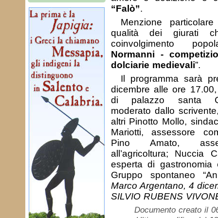
“Falò”
.
Menzione particolare
qualità dei giurati 
coinvolgimento popo
Normanni - competizio
dolciarie medievali
”.
Il programma sarà pr
dicembre alle ore 17.00, 
di palazzo santa Chi
moderato dallo scrivente,
altri Pinotto Mollo, sindac
Mariotti, assessore com
Pino Amato, asse
all’agricoltura; Nuccia C
esperta di gastronomia 
Gruppo spontaneo “An
Marco Argentano, 4 dic
SILVIO RUBENS VIVON
Documento creato il 0