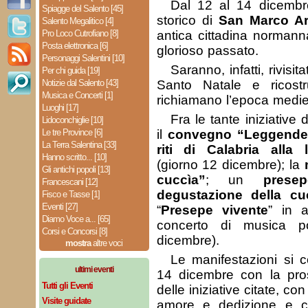
Dal 12 al 14 dicembre
Spiagge del Salento [45]
storico di
San Marco A
Salento Megalitico [4]
Pro Loco Cutrofiano [8]
antica cittadina normanna,
Posta elettronica [6]
glorioso passato.
Personaggi Salentini [10]
Saranno, infatti, rivisit
Per chi guida [19]
Notizie dal Salento [43]
Santo Natale e ricostr
Musica e Concerti [1]
richiamano l’epoca medie
Luoghi [17]
Fra le tante iniziative
Lidoconchiglie [10]
Le tre Province [6]
il
convegno “Leggende, 
La Terra Salentina [33]
riti di Calabria alla
Hanno scritto... [10]
(giorno 12 dicembre); la
Gli antichi popoli [13]
cuccìa”
; un
prese
Francescani [12]
degustazione della cu
Fisco e Tasse [1]
Eventi [27]
“
Presepe vivente
” in a
Diamo Voce a... [65]
concerto di musica p
Corsi e Concorsi [8]
dicembre).
mostra
altre voci
Le manifestazioni si 
ultimi eventi
14 dicembre con la pro
Tutti gli Eventi
delle iniziative citate, con
Visite guidate
amore e dedizione e c