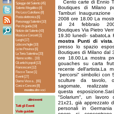
Cento carte di Ennio T
Spiagge del Salento [45]
Boutiques di Milano pu
Salento Megalitico [4]
Pro Loco Cutrofiano [8]
Tamburi Inaugurazione
Posta elettronica [6]
2008 ore 18.00 La mostra
Personaggi Salentini [10]
al 24 febbraio 200
Per chi guida [19]
Boutiques Via Pietro Verri
Notizie dal Salento [43]
19.30 lunedì- sabatoLa 
Musica e Concerti [1]
Luoghi [17]
mostra Punti di vista
Lidoconchiglie [10]
presso lo spazio esposi
Le tre Province [6]
Boutiques di Milano dal 
La Terra Salentina [33]
ore 18.00.La mostra pr
Hanno scritto... [10]
Gli antichi popoli [13]
gouaches su carta frutt
Francescani [12]
recente dell'artista.La 
Fisco e Tasse [1]
"percorsi" simbolici con 
Eventi [27]
sculture da tavolo,
Diamo Voce a... [65]
sagomate, realizzate
Corsi e Concorsi [8]
mostra
altre voci
questa esposizione.Sarà
"Solarium", un lavoro 
ultimi eventi
21x21, già apprezzato da
Tutti gli Eventi
personali in Germania
Visite guidate
opere si concentran