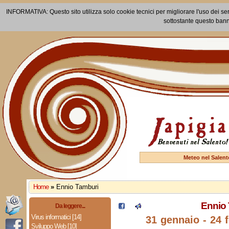
INFORMATIVA: Questo sito utilizza solo cookie tecnici per migliorare l'uso dei ser
sottostante questo bann
Meteo nel Salent
Home
»
Ennio Tamburi
Ennio
Da leggere...
Virus informatici [14]
31 gennaio - 24 
Sviluppo Web [10]