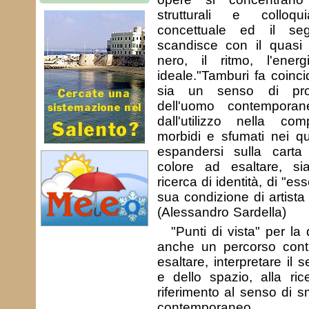
strutturali e colloqu
concettuale ed il se
scandisce con il quasi 
nero, il ritmo, l'ene
ideale."Tamburi fa coinc
sia un senso di pro
dell'uomo contempora
dall'utilizzo nella co
morbidi e sfumati nei qu
espandersi sulla carta 
colore ad esaltare, si
ricerca di identità, di "e
sua condizione di artista
(Alessandro Sardella)
"Punti di vista" per la
anche un percorso conti
esaltare, interpretare il
e dello spazio, alla ri
riferimento al senso di 
contemporaneo.