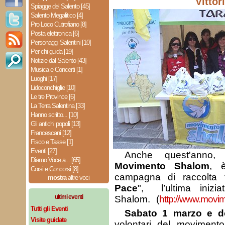
Vittor
Spiagge del Salento [45]
Salento Megalitico [4]
Pro Loco Cutrofiano [8]
Posta elettronica [6]
Personaggi Salentini [10]
Per chi guida [19]
Notizie dal Salento [43]
Musica e Concerti [1]
Luoghi [17]
Lidoconchiglie [10]
Le tre Province [6]
La Terra Salentina [33]
Hanno scritto... [10]
Gli antichi popoli [13]
Francescani [12]
Fisco e Tasse [1]
Eventi [27]
Anche quest'anno, 
Diamo Voce a... [65]
Movimento Shalom
, è
Corsi e Concorsi [8]
campagna di raccolta 
mostra
altre voci
Pace
", l’ultima inizi
ultimi eventi
Shalom. (
http://www.movim
Tutti gli Eventi
Sabato 1 marzo e d
Visite guidate
volontari del moviment