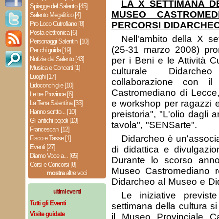
LA X SETTIMANA D
Spiagge del Salento [45]
MUSEO CASTROMED
Salento Megalitico [4]
Pro Loco Cutrofiano [8]
PERCORSI DIDARCHE
Posta elettronica [6]
Nell'ambito della X se
Personaggi Salentini [10]
(25-31 marzo 2008) pro
Per chi guida [19]
Notizie dal Salento [43]
per i Beni e le Attività C
Musica e Concerti [1]
culturale Didarche
Luoghi [17]
collaborazione con il
Lidoconchiglie [10]
Castromediano di Lecce, t
Le tre Province [6]
e workshop per ragazzi e 
La Terra Salentina [33]
Hanno scritto... [10]
preistoria", "L'olio dagli a
Gli antichi popoli [13]
tavola", "SENSarte".
Francescani [12]
Didarcheo è un'associ
Fisco e Tasse [1]
Eventi [27]
di didattica e divulgazio
Diamo Voce a... [65]
Durante lo scorso anno
Corsi e Concorsi [8]
Museo Castromediano rea
mostra
altre voci
Didarcheo al Museo e Di
ultimi eventi
Le iniziative previste
Tutti gli Eventi
settimana della cultura s
Visite guidate
il Museo Provinciale C