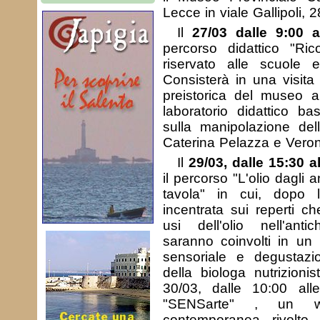
Lecce in viale Gallipoli, 2
Il
27/03 dalle 9:00 a
percorso didattico "Rico
riservato alle scuole 
Consisterà in una visita
preistorica del museo a
laboratorio didattico b
sulla manipolazione dell
Caterina Pelazza e Veron
Il
29/03, dalle 15:30 a
il percorso "L'olio dagli a
tavola" in cui, dopo 
incentrata sui reperti ch
usi dell'olio nell'antic
saranno coinvolti in un l
sensoriale e degustazio
della biologa nutrizionis
30/03, dalle 10:00 al
"SENSarte" , un w
contemporanea rivolto