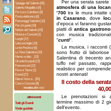
Per una serata sarete
Spiagge del Salento [45]
atmosfera di una locand
Salento Megalitico [4]
Pro Loco Cutrofiano [8]
'700
tra le mura intatte 
Posta elettronica [6]
in Casarano
, dove
loc
Personaggi Salentini [10]
d'epoca vi faranno gusta
Per chi guida [19]
piatti di
antica gastron
Notizie dal Salento [43]
con musica tradizionale
Musica e Concerti [1]
Luoghi [17]
"
cunti
".
Lidoconchiglie [10]
La musica, i racconti (
Le tre Province [6]
sono frutto di laboriose 
La Terra Salentina [33]
Hanno scritto... [10]
Salentina di trecento an
Gli antichi popoli [13]
tuffo nel passato, ra
Francescani [12]
realistico per comprender
Fisco e Tasse [1]
nostri antenati!
Eventi [27]
Diamo Voce a... [65]
Il costo della serat
Corsi e Concorsi [8]
40,00
mostra
altre voci
Le prenotazioni si 
ultimi eventi
termine massimo di 2 gio
Tutti gli Eventi
dell’evento.
Visite guidate