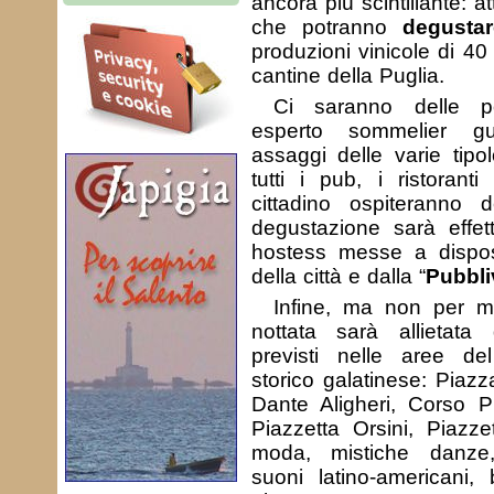
ancora più scintillante: att
che potranno
degustar
produzioni vinicole di 40 
cantine della Puglia.
Ci saranno delle p
esperto sommelier gu
assaggi delle varie tipol
tutti i pub, i ristorant
cittadino ospiteranno 
degustazione sarà effet
hostess messe a dispo
della città e dalla “
Pubbli
Infine, ma non per mi
nottata sarà allietata 
previsti nelle aree de
storico galatinese: Piaz
Dante Aligheri, Corso P
Piazzetta Orsini, Piazzet
moda, mistiche danze,
suoni latino-americani,