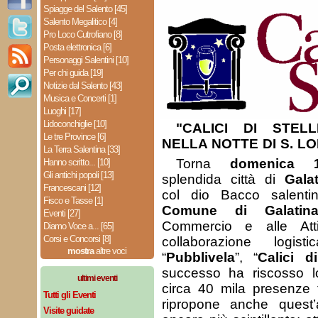
Spiagge del Salento [45]
Salento Megalitico [4]
Pro Loco Cutrofiano [8]
Posta elettronica [6]
Personaggi Salentini [10]
Per chi guida [19]
Notizie dal Salento [43]
Musica e Concerti [1]
Luoghi [17]
Lidoconchiglie [10]
"CALICI DI STEL
Le tre Province [6]
NELLA NOTTE DI S. L
La Terra Salentina [33]
Torna
domenica 
Hanno scritto... [10]
Gli antichi popoli [13]
splendida città di
Gala
Francescani [12]
col dio Bacco salenti
Fisco e Tasse [1]
Comune di Galatin
Eventi [27]
Commercio e alle Attiv
Diamo Voce a... [65]
Corsi e Concorsi [8]
collaborazione logis
mostra
altre voci
“
Pubblivela
”, “
Calici di
successo ha riscosso 
ultimi eventi
circa 40 mila presenze tr
Tutti gli Eventi
ripropone anche quest
Visite guidate