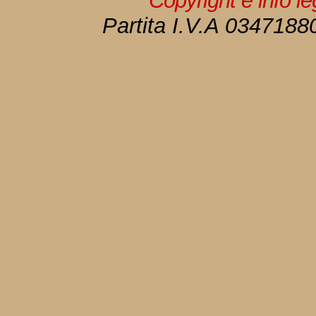
Copyright e info l
Partita I.V.A 034718