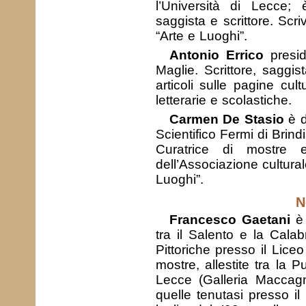
l’Università di Lecce; è
saggista e scrittore. Scri
“Arte e Luoghi”.
Antonio Errico
presid
Maglie. Scrittore, saggista
articoli sulle pagine cult
letterarie e scolastiche.
Carmen De Stasio
è d
Scientifico Fermi di Brindis
Curatrice di mostre e
dell’Associazione cultural
Luoghi”.
N
Francesco Gaetani
è 
tra il Salento e la Calab
Pittoriche presso il Lice
mostre, allestite tra la P
Lecce (Galleria Maccag
quelle tenutasi presso il