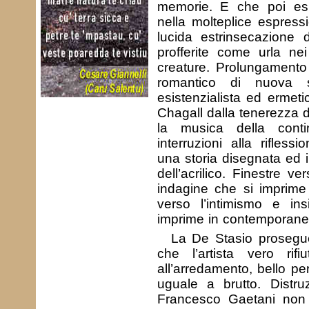
memorie. E che poi esp
nella molteplice espressi
lucida estrinsecazione 
profferite come urla nei
creature. Prolungamento
romantico di nuova sti
esistenzialista ed ermet
Chagall dalla tenerezza d
la musica della cont
interruzioni alla rifless
una storia disegnata ed i
dell’acrilico. Finestre v
indagine che si imprime 
verso l’intimismo e in
imprime in contemporanea 
La De Stasio prosegue
che l’artista vero ri
all’arredamento, bello pe
uguale a brutto. Distru
Francesco Gaetani non o