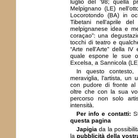
luglio del ’98; quella 
Melpignano (LE) nell’ot
Locorotondo (BA) in o
Tibetani nell’aprile del
melpignanese idea e met
coraçao”: una degustazio
tocchi di teatro e qualch
“Arte nell’Arte” della IV
quale espone le sue op
Excelsa, a Sannicola (LE
In questo contesto,
meraviglia, l’artista, un
con pudore di fronte al
oltre che con la sua vo
percorso non solo arti
intensità.
Per info e contatti:
St
questa pagina
Japigia
da la possibili
la
pubblicità della vostra