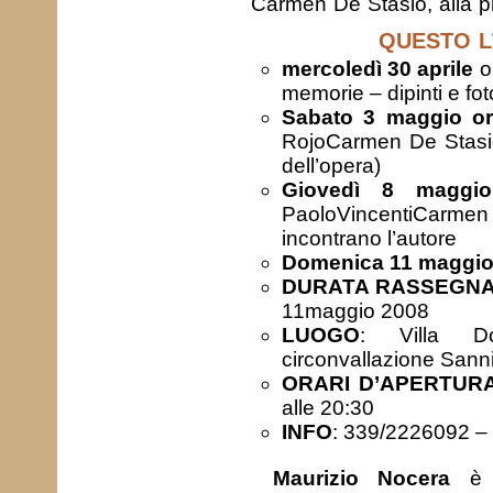
Carmen De Stasio, alla pr
QUESTO L
mercoledì 30 aprile
o
memorie – dipinti e fo
Sabato
3 maggio or
RojoCarmen De Stasio
dell’opera)
Giovedì
8 maggio
PaoloVincentiCarm
incontrano l’autore
Domenica 11 maggi
DURATA RASSEGN
11maggio 2008
LUOGO
: Villa Do
circonvallazione Sann
ORARI D’APERTUR
alle 20:30
INFO
: 339/2226092 –
Maurizio Nocera
è d