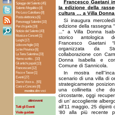
Francesco Gaetani i
Spiagge del Salento [45]
Ia edizione della rass
Salento Megalitico [4]
Pro Loco Cutrofiano [8]
cultura … a Villa Donna
Posta elettronica [6]
Si inaugura mercoledì
Personaggi Salentini [10]
edizione della rassegna "
Per chi guida [19]
Notizie dal Salento [43]
..." a Villa Donna Isab
Musica e Concerti [1]
storico antologica del
Luoghi [17]
Francesco Gaetani “
Lidoconchiglie [10]
organizzata da S
Le tre Province [6]
collaborazione con Carm
La Terra Salentina [33]
Hanno scritto... [10]
Donna Isabella e con
Gli antichi popoli [13]
Comune di Sannicola.
Francescani [12]
In mostra nell’’inc
Fisco e Tasse [1]
Eventi [27]
scenario di una villa di o
Diamo Voce a... [65]
strategicamente posizion
Corsi e Concorsi [8]
una collinetta che d
mostra
altre voci
circostante, oggi recupe
di un’ accogliente albergo
ultimi eventi
all’11 maggio, 25 dipinti
Tutti gli Eventi
’80 alla più recente 
Visite guidate