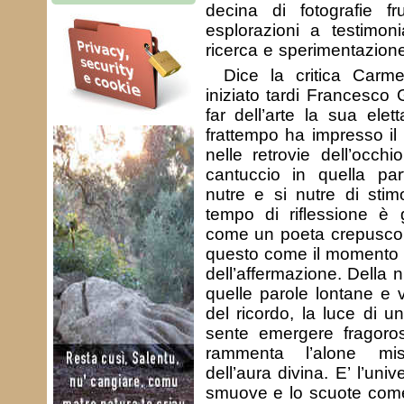
decina di fotografie fr
esplorazioni a testimon
ricerca e sperimentazione
Dice la critica Car
iniziato tardi Francesco
far dell’arte la sua ele
frattempo ha impresso il
nelle retrovie dell’occh
cantuccio in quella par
nutre e si nutre di stimo
tempo di riflessione è 
come un poeta crepuscola
questo come il momento d
dell’affermazione. Della 
quelle parole lontane e vi
del ricordo, la luce di u
sente emergere fragor
rammenta l’alone mis
dell’aura divina. E’ l’uni
smuove e lo scuote come 