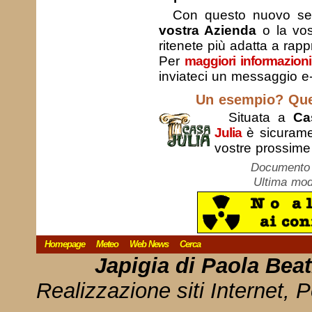
Con questo nuovo servi
vostra Azienda
o la vo
ritenete più adatta a rappr
Per
maggiori informazioni
inviateci un messaggio e-
Un esempio? Ques
Situata a
Ca
Julia
è sicurame
vostre prossim
Documento c
Ultima mod
Homepage
Meteo
Web News
Cerca
Japigia di Paola Bea
Realizzazione siti Internet, P