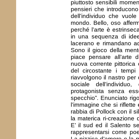
piuttosto sensibili momen
pensieri che introducono a
dell’individuo che vuole
mondo. Bello, oso afferma
perché l’arte è estrinsec
in una sequenza di idee 
lacerano e rimandano ad
Sono il gioco della mente
piace pensare all’arte 
nuova corrente pittorica 
del circostante i tempi
riavvolgono il nastro per 
sociale dell’individu
protagonista senza esse
specchio”. Enunciato rigo
l’immagine che si riflette
rabbia di Pollock con il s
la materica ri-creazione 
E’ il sud ed il Salento s
rappresentarsi come poe
La pizzica d’amore e la p