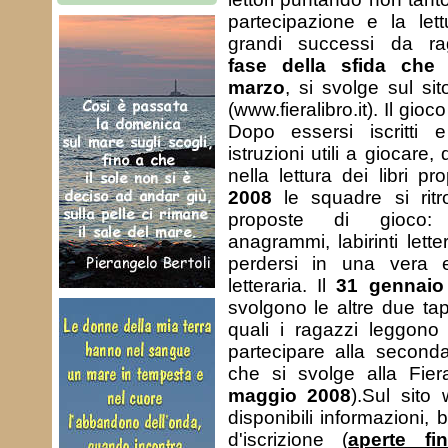
partecipazione e la let
grandi successi da ra
fase della sfida che
marzo
, si svolge sul sit
(www.fieralibro.it). Il gioc
Dopo essersi iscritti 
istruzioni utili a giocare
nella lettura dei libri pro
2008
le squadre si rit
proposte di gioco: 
anagrammi, labirinti letter
perdersi in una vera 
letteraria. Il
31 gennaio 
svolgono le altre due ta
quali i ragazzi leggono 
partecipare alla seconda
che si svolge alla Fier
maggio 2008
).Sul sito 
disponibili informazioni, 
d'iscrizione (
aperte f