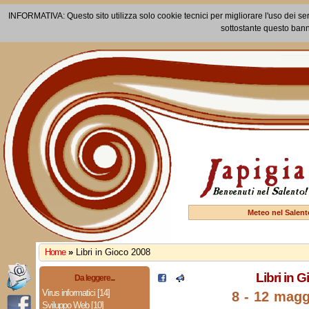
INFORMATIVA: Questo sito utilizza solo cookie tecnici per migliorare l'uso dei ser
sottostante questo bann
Meteo nel Salent
Home
»
Libri in Gioco 2008
Libri in 
Da leggere...
Virus informatici [14]
8 - 12 magg
Sviluppo Web [10]