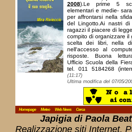
2008
).Le prime 5 scu
elementari e medie- sara
per affrontarsi nella sfid
del Lingotto.Ai nastri d
ragazzi il piacere di legge
compito di organizzare il 
scelta dei libri, nella d
nell'accesso al compute
risposte. Buona lettura
Ufficio Scuola della Fier
tel. 011 5184268 (int
(11:17)
Ultima modifica del 07/05/20
Homepage
Meteo
Web News
Cerca
Japigia di Paola Bea
Realizzazione siti Internet, P