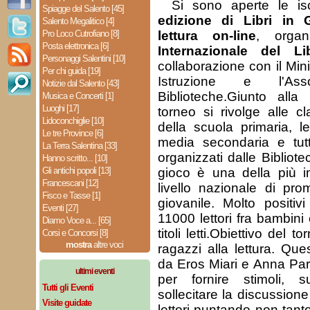
Si sono aperte le isc
Spiagge del Salento [45]
edizione di Libri in 
Salento Megalitico [4]
Pro Loco Cutrofiano [8]
lettura on-line
, orga
Posta elettronica [6]
Internazionale del L
Personaggi Salentini [10]
collaborazione con il Min
Per chi guida [19]
Istruzione e l'Asso
Notizie dal Salento [43]
Biblioteche.Giunto alla 
Musica e Concerti [1]
Luoghi [17]
torneo si rivolge alle c
Lidoconchiglie [10]
della scuola primaria, l
Le tre Province [6]
media secondaria e tutti
La Terra Salentina [33]
organizzati dalle Bibliote
Hanno scritto... [10]
Gli antichi popoli [13]
gioco è una della più im
Francescani [12]
livello nazionale di pro
Fisco e Tasse [1]
giovanile. Molto positiv
Eventi [27]
11000 lettori fra bambini
Diamo Voce a... [65]
titoli letti.Obiettivo del t
Corsi e Concorsi [8]
mostra
altre voci
ragazzi alla lettura. Que
da Eros Miari e Anna Parol
ultimi eventi
per fornire stimoli, su
Tutti gli Eventi
sollecitare la discussione
Visite guidate
lettori puntando non tant