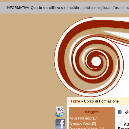
INFORMATIVA: Questo sito utilizza solo cookie tecnici per migliorare l'uso dei s
Home
»
Corso di Formazione
Da leggere...
Virus informatici [14]
Sviluppo Web [10]
AD
Spiagge del Salento [45]
Promo