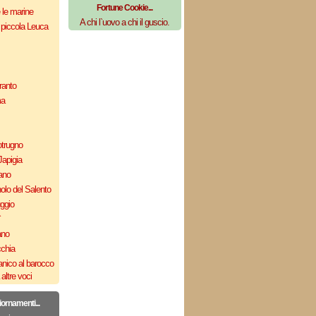
Fortune Cookie...
e le marine
A chi l`uovo a chi il guscio.
 piccola Leuca
ranto
ma
otrugno
Japigia
ano
olo del Salento
uggio
`
ano
cchia
nico al barocco
altre voci
iornamenti...