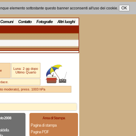
unque elemento sottostante questo banner acconsenti all'uso dei cookie.
Comuni
Contatto
Fotografie
Altri luoghi
Luna: 2 gg dopo
e
Ultimo Quarto
rdace.
ento moderato), press. 1003 hPa
vio 2008
Area di Stampa
Pagina di stampa
aldella
Pagina PDF
la