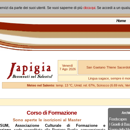
ervizi da parte dei suoi utenti. Se vuoi saperne di più
clicca qui
. Se accedi a un qual
Home
Venerdì
San Gaetano Thiene Sacerdot
7 Ago 2026
Lingua sagace, sempre è mo
Meteo nel Salento
: temp. 13 °C, Umid. rel. 67%, Scirocco (6.69 m/s, V
Corso di Formazione
Archi
Foodscapes
Sono aperte le iscrizioni al Master
I Gioielli di Bas
SUM, Associazione Culturale di Formazione e
Sagra della Me
zione
, sede accreditata alla Regione Puglia, convenzionata