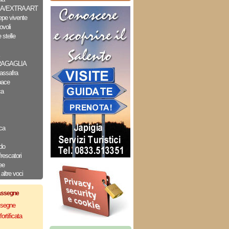
A/EXTRA ART
epe vivente
ovoli
 stelle
RAGAGLIA
assafra
pace
ca
ca
do
frescatori
ee
altre voci
assegne
assegne
ortificata