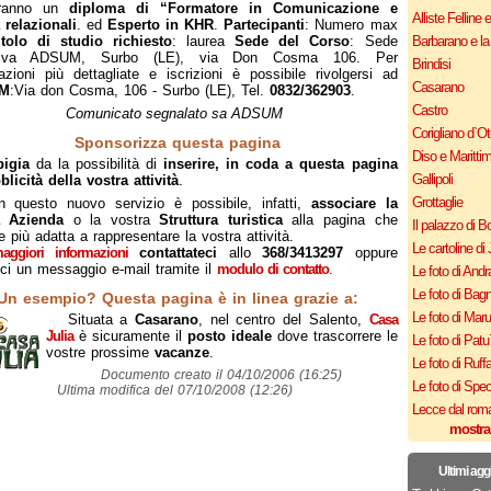
eranno un
diploma di “Formatore in Comunicazione e
Alliste Felline 
à relazionali
. ed
Esperto in KHR
.
Partecipanti
: Numero max
itolo di studio richiesto
: laurea
Sede del Corso
: Sede
Barbarano e la
ativa ADSUM, Surbo (LE), via Don Cosma 106. Per
Brindisi
azioni più dettagliate e iscrizioni è possibile rivolgersi ad
Casarano
M
:Via don Cosma, 106 - Surbo (LE), Tel.
0832/362903
.
Castro
Comunicato segnalato sa ADSUM
Corigliano d`Ot
Sponsorizza questa pagina
Diso e Maritti
pigia
da la possibilità di
inserire, in coda a questa pagina
Gallipoli
licità della vostra attività
.
Grottaglie
n questo nuovo servizio è possibile, infatti,
associare la
a Azienda
o la vostra
Struttura turistica
alla pagina che
Il palazzo di B
te più adatta a rappresentare la vostra attività.
Le cartoline di 
aggiori informazioni
contattateci
allo
368/3413297
oppure
eci un messaggio e-mail tramite il
modulo di contatto
.
Le foto di Andr
Le foto di Bagn
Un esempio? Questa pagina è in linea grazie a:
Le foto di Mar
Situata a
Casarano
, nel centro del Salento,
Casa
Julia
è sicuramente il
posto ideale
dove trascorrere le
Le foto di Patu
vostre prossime
vacanze
.
Le foto di Ruff
Documento creato il 04/10/2006 (16:25)
Le foto di Spe
Ultima modifica del 07/10/2008 (12:26)
Lecce dal roma
mostra
Ultimi agg