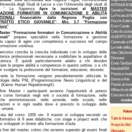
Università degli Studi di Lecce e con l’Università degli studi di
INTRAMOENI
 “ La Sapienza
Apre le iscrizioni al
MASTER
Sanarica Pres
AZIONE FORMATORI IN COMUNICAZIONE E ABILITÀ
La Focara di N
ZIONALI
finanziabile dalla Regione Puglia con
Fiocchi d`arte e
TRATTO ETICO GIOVANILE", Mis. 3.7 "Formazione
Enzo Casale
iore"
Corsi di cucina
Master “Formazione formatori in Comunicazione e Abilità
ALBERTO B
onali”
prepara specialisti nella formazione e gestione
aula capaci di agire con competenza e successo nel campo
Carnevale a M
formazione continua.
Le mele della 
percorso concilia la crescita individuale con lo sviluppo delle
Arte Città Ami
enze professionali necessarie a soddisfare le aspettative di
Dinosauri
utenza. È quindi particolarmente adatto a chi desideri
Ennio Tamburi
iare le proprie abilità e competenze in questo settore, o a chi
MandorlARA
ri svolgere la professione del formatore, educatore, docente.
Poesia e musi
rante la formazione vengono prevalentemente utilizzate le
Donna e Arte
ologie della PNL (Programmazione Neuro Linguistica) e del
Poesie al mon
(Kairos Human Repatterning®)
Affreschi ed af
fine Master i partecipanti avranno l'opportunità di potersi
Concorso di id
re come formatori negli enti o società di formazione, nelle
iche amministrazioni, nelle aziende, nelle scuole, nelle
mostra
azioni e in ogni realtà dove è previsto lo sviluppo delle
e umane.
Fotor
rata del corso: 1000 ore. Il master si sviluppa secondo un
Tutte le fotor
formativo di 9 aree didattiche, con stage e project work che
o sviluppati in itinere alla formazione d’aula
Acaya la citta` f
a fine del master, coloro che avranno superato gli esami finali
Alessano