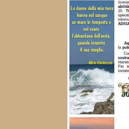
ricev
abilit
15.
T
oper
inform
ADSU
Ja
la
pubb
Co
vostr
ritene
Per
m
inviat