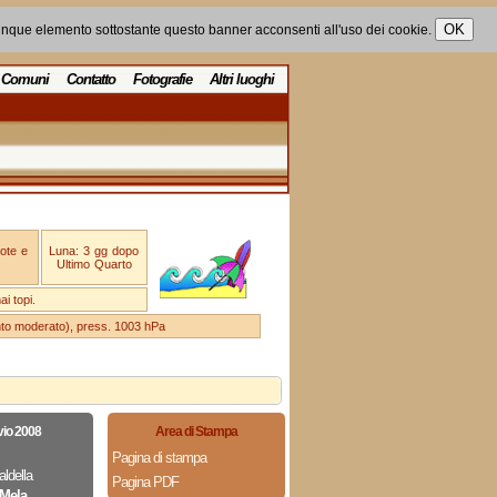
unque elemento sottostante questo banner acconsenti all'uso dei cookie.
Comuni
Contatto
Fotografie
Altri luoghi
ote e
Luna: 3 gg dopo
Ultimo Quarto
i topi.
ento moderato), press. 1003 hPa
vio 2008
Area di Stampa
Pagina di stampa
aldella
Pagina PDF
 Mela