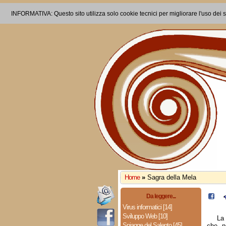
INFORMATIVA: Questo sito utilizza solo cookie tecnici per migliorare l'uso dei s
Home
»
Sagra della Mela
Da leggere...
Virus informatici [14]
Sviluppo Web [10]
La 
Spiagge del Salento [45]
che n