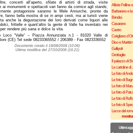
ltre, concerti all’aperto, sfilate di artisti di strada, visite
Alliste Felline 
e ai monumenti e spettacoli vari fanno da cornice agli stands;
almente protagoniste saranno le Mele Annurche, pronte da
Barbarano e la
e, fanno bella mostra di se in ampi cesti, ma ai turisti viene
Brindisi
ta anche la degustazione dei loro derivati come liquori alle
Casarano
dolci, frittelle e quant’altro la gente di Valle ha inventato nei
 per rendere più sana e dolce la vita.
Castro
o Loco “Valle” – Piazza Annunziata n.1 - 81020 Valle di
Corigliano d`Ot
loni (CE) Tel sede 08233365552 / 206389 - Fax 0823336552
Diso e Maritti
Documento creato il 18/08/2008 (10:06)
Gallipoli
Ultima modifica del 27/10/2008 (16:21)
Grottaglie
Il palazzo di B
Le cartoline di 
Le foto di Andr
Le foto di Bagn
Le foto di Mar
Le foto di Patu
Le foto di Ruff
Le foto di Spe
Lecce dal roma
mostra
Ultimi agg