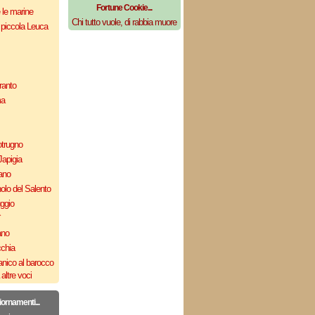
Fortune Cookie...
e le marine
Chi tutto vuole, di rabbia muore
 piccola Leuca
ranto
ma
otrugno
Japigia
ano
olo del Salento
uggio
`
ano
cchia
nico al barocco
altre voci
iornamenti...