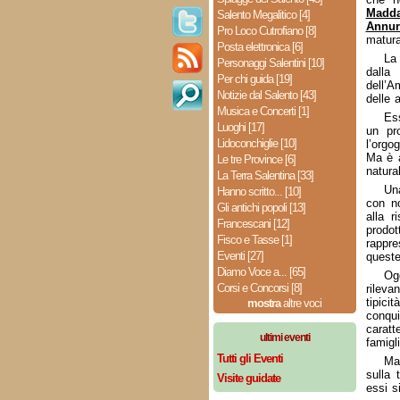
Madda
Salento Megalitico [4]
Annur
Pro Loco Cutrofiano [8]
matura
Posta elettronica [6]
La 
Personaggi Salentini [10]
dalla
Per chi guida [19]
dell’A
Notizie dal Salento [43]
delle a
Musica e Concerti [1]
Ess
Luoghi [17]
un pr
Lidoconchiglie [10]
l’orgo
Ma è a
Le tre Province [6]
natural
La Terra Salentina [33]
Un
Hanno scritto... [10]
con n
Gli antichi popoli [13]
alla r
Francescani [12]
prodot
Fisco e Tasse [1]
rappr
Eventi [27]
queste
Diamo Voce a... [65]
Og
Corsi e Concorsi [8]
rileva
tipici
mostra
altre voci
conqu
carat
ultimi eventi
famigli
Tutti gli Eventi
Ma
sulla 
Visite guidate
essi s