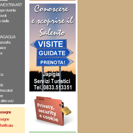
A/EXTRA ART
epe vivente
ovoli
 stelle
RAGAGLIA
assafra
pace
ca
ca
do
frescatori
ee
altre voci
assegne
assegne
ortificata