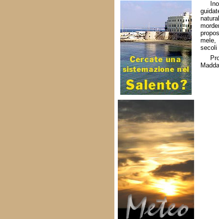
Ino
guidat
natur
morder
propos
mele, 
secoli
Pr
Madda