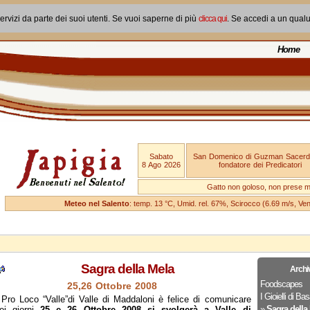
ervizi da parte dei suoi utenti. Se vuoi saperne di più
clicca qui
. Se accedi a un qual
Home
Sabato
San Domenico di Guzman Sacerd
8 Ago 2026
fondatore dei Predicatori
Gatto non goloso, non prese ma
Meteo nel Salento
: temp. 13 °C, Umid. rel. 67%, Scirocco (6.69 m/s, V
Sagra della Mela
Archi
Foodscapes
25,26 Ottobre 2008
I Gioielli di Bas
Pro Loco “Valle”di Valle di Maddaloni è felice di comunicare
»
Sagra della
ei giorni
25 e 26 Ottobre 2008 si svolgerà a Valle di