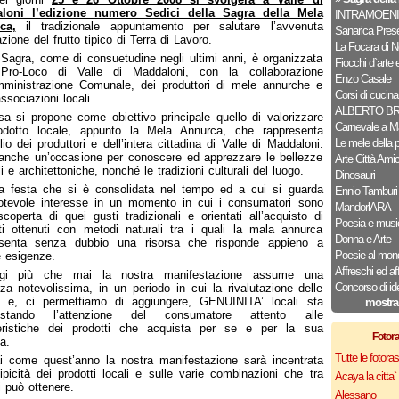
loni l’edizione numero Sedici della Sagra della Mela
INTRAMOENI
ca,
il tradizionale appuntamento per salutare l’avvenuta
Sanarica Pres
zione del frutto tipico di Terra di Lavoro.
La Focara di N
Sagra, come di consuetudine negli ultimi anni, è organizzata
Fiocchi d`arte e
 Pro-Loco di Valle di Maddaloni, con la collaborazione
Enzo Casale
mministrazione Comunale, dei produttori di mele annurche e
Corsi di cucina
ssociazioni locali.
ALBERTO B
a si propone come obiettivo principale quello di valorizzare
Carnevale a M
odotto locale, appunto la Mela Annurca, che rappresenta
Le mele della 
glio dei produttori e dell’intera cittadina di Valle di Maddaloni.
nche un’occasione per conoscere ed apprezzare le bellezze
Arte Città Ami
i e architettoniche, nonché le tradizioni culturali del luogo.
Dinosauri
a festa che si è consolidata nel tempo ed a cui si guarda
Ennio Tamburi
otevole interesse in un momento in cui i consumatori sono
MandorlARA
iscoperta di quei gusti tradizionali e orientati all’acquisto di
Poesia e musi
ti ottenuti con metodi naturali tra i quali la mala annurca
Donna e Arte
esenta senza dubbio una risorsa che risponde appieno a
Poesie al mon
 esigenze.
Affreschi ed af
gi più che mai la nostra manifestazione assume una
Concorso di id
nza notevolissima, in un periodo in cui la rivalutazione delle
tà e, ci permettiamo di aggiungere, GENUINITA’ locali sta
mostra
istando l’attenzione del consumatore attento alle
teristiche dei prodotti che acquista per se e per la sua
Fotor
a.
Tutte le fotor
i come quest’anno la nostra manifestazione sarà incentrata
tipicità dei prodotti locali e sulle varie combinazioni che tra
Acaya la citta` f
i può ottenere.
Alessano