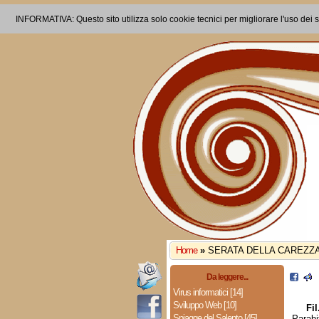
INFORMATIVA: Questo sito utilizza solo cookie tecnici per migliorare l'uso dei s
Home
»
SERATA DELLA CAREZZ
Da leggere...
Virus informatici [14]
Sviluppo Web [10]
Fi
Spiagge del Salento [45]
Parabi