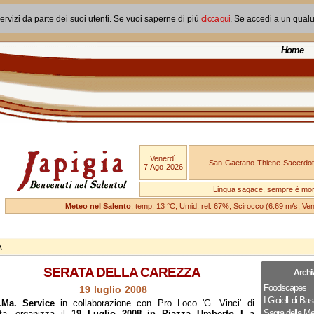
ervizi da parte dei suoi utenti. Se vuoi saperne di più
clicca qui
. Se accedi a un qual
Home
Venerdì
San Gaetano Thiene Sacerdot
7 Ago 2026
Lingua sagace, sempre è mo
Meteo nel Salento
: temp. 13 °C, Umid. rel. 67%, Scirocco (6.69 m/s, V
A
SERATA DELLA CAREZZA
Archi
Foodscapes
19 luglio 2008
I Gioielli di Bas
l.Ma. Service
in collaborazione con Pro Loco 'G. Vinci' di
Sagra della Me
ta, organizza il
19 Luglio 2008 in Piazza Umberto I a