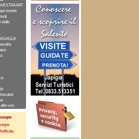
A/EXTRA ART
epe vivente
ovoli
 stelle
RAGAGLIA
assafra
pace
ca
ca
do
frescatori
ee
altre voci
assegne
assegne
ortificata