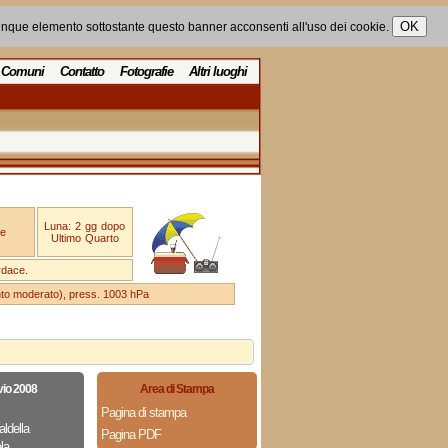
unque elemento sottostante questo banner acconsenti all'uso dei cookie.
Comuni
Contatto
Fotografie
Altri luoghi
Luna: 2 gg dopo
e
Ultimo Quarto
rdace.
ento moderato), press. 1003 hPa
vio 2008
Area di Stampa
Pagina di stampa
aldella
Pagina PDF
la