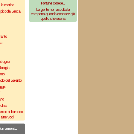
Fortune Cookie...
e le marine
La gente non ascolta la
 piccola Leuca
campana quando conosce già
quello che suona
ranto
ma
otrugno
Japigia
ano
olo del Salento
uggio
`
ano
cchia
nico al barocco
altre voci
iornamenti...