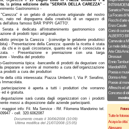
ta
, la
prima edizione della "SERATA DELLA CAREZZA"
-
INTRAMOENI
tenimento Gastronomico -
Sanarica Pres
 "Carezza" è un gelato di produzione artigianale del nostro
La Focara di N
orio, nato nel dopoguerra dalla creatività di un ragazzo di
Fiocchi d`arte e
a dell'allora famoso BAR 'PIPPI GATTO'.
Enzo Casale
 Serata è dedicata all'intrattenimento gastronomico con
Corsi di cucina
zione di prodotti tipici artigianali.
ALBERTO B
dotto principe la Carezza : (coinvolge le gelaterie produttrici
Carnevale a M
bita) - Presentazione della Carezza: quando la ricetta è stata
Le mele della 
, da chi e in quali circostanze, quanto era ed è conosciuta e
Arte Città Ami
zzata. - Presentazione e premiazione con una targa
Dinosauri
eatore - Vendita del prodotto
Ennio Tamburi
-Gastronomia tipica: -bancarelle di prodotti da degustare con
MandorlARA
 da preparare e servire al momento a cura dell’organizzazione
ta prodotti a cura dei produttori
Poesia e musi
Donna e Arte
te della città interessata: Piazza Umberto I, Via P. Serafino,
a Immacolata.
Poesie al mon
Affreschi ed af
 partecipazione è aperta a tutti i produttori che vorranno
e ed è gratuita.
Concorso di id
mostra
degustazione sarà curata dagli organizzatori con i prodotti
mente messi a disposizione dalle aziende partecipanti.
 maggiori info: Fil. Ma Service - Rif. Filomena Mandorino tel.
Fotor
09947 - cell. 320.6062087
Tutte le fotor
Documento creato il 30/06/2008 (10:09)
Acaya la citta` f
Ultima modifica del 21/07/2008 (15:05)
Alessano