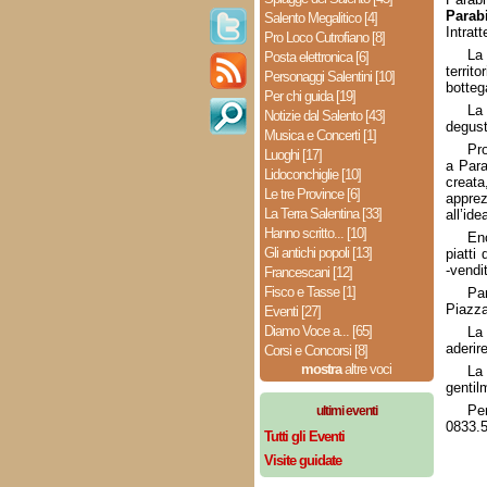
Parabi
Salento Megalitico [4]
Intrat
Pro Loco Cutrofiano [8]
La
Posta elettronica [6]
territ
Personaggi Salentini [10]
botteg
Per chi guida [19]
La
Notizie dal Salento [43]
degusta
Musica e Concerti [1]
Pro
Luoghi [17]
a Para
Lidoconchiglie [10]
creata
Le tre Province [6]
appre
La Terra Salentina [33]
all’id
Hanno scritto... [10]
Eno
Gli antichi popoli [13]
piatti
-vendi
Francescani [12]
Fisco e Tasse [1]
Par
Piazz
Eventi [27]
Diamo Voce a... [65]
La
aderir
Corsi e Concorsi [8]
mostra
altre voci
La 
gentil
Per
ultimi eventi
0833.5
Tutti gli Eventi
Visite guidate