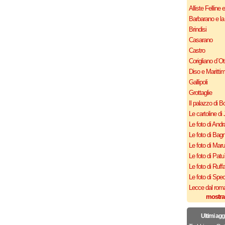
Alliste Felline 
Barbarano e la
Brindisi
Casarano
Castro
Corigliano d`Ot
Diso e Maritti
Gallipoli
Grottaglie
Il palazzo di B
Le cartoline di 
Le foto di Andr
Le foto di Bagn
Le foto di Mar
Le foto di Patu
Le foto di Ruff
Le foto di Spe
Lecce dal roma
mostra
Ultimi agg