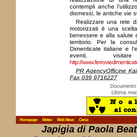
contempli anche l'utilizzo
dismessi, le antiche vie st
Realizzare una rete di
motorizzati è una scelta
benessere e alla salute d
territorio. Per la cons
Dimenticate italiane e l
eventi, visit
http://www.ferroviedimenticat
PR AgencyOfficine Ka
Fax 039 9716227
Documento c
Ultima mod
Homepage
Meteo
Web News
Cerca
Japigia di Paola Bea