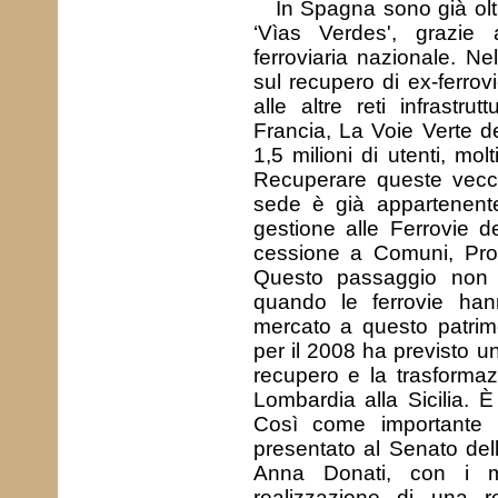
In Spagna sono già oltr
‘Vìas Verdes', grazie a
ferroviaria nazionale. Nel
sul recupero di ex-ferrov
alle altre reti infrastrut
Francia, La Voie Verte d
1,5 milioni di utenti, molt
Recuperare queste vecch
sede è già appartenent
gestione alle Ferrovie 
cessione a Comuni, Prov
Questo passaggio non è
quando le ferrovie hann
mercato a questo patrim
per il 2008 ha previsto un
recupero e la trasformaz
Lombardia alla Sicilia. È
Così come importante 
presentato al Senato del
Anna Donati, con i me
realizzazione di una r