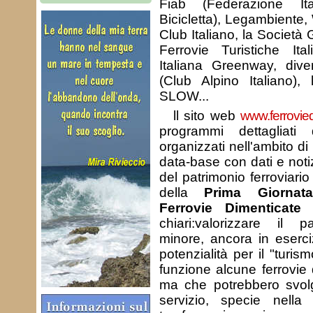
Fiab (Federazione It
Bicicletta), Legambiente, 
Club Italiano, la Società 
Ferrovie Turistiche Ital
Italiana Greenway, dive
(Club Alpino Italiano),
SLOW...
ll sito web
www.ferrovied
programmi dettagliati 
organizzati nell'ambito d
data-base con dati e notiz
del patrimonio ferroviario 
della
Prima Giornat
Ferrovie Dimenticate
s
chiari:valorizzare il pa
minore, ancora in eserci
potenzialità per il "turis
funzione alcune ferrovi
ma che potrebbero svolg
servizio, specie nella