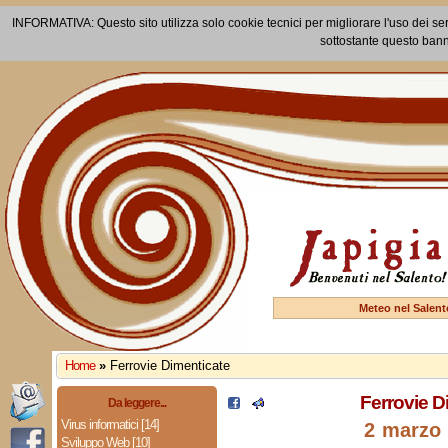
INFORMATIVA: Questo sito utilizza solo cookie tecnici per migliorare l'uso dei ser
sottostante questo bann
Meteo nel Salent
Home
»
Ferrovie Dimenticate
Ferrovie D
Da leggere...
Virus informatici [14]
2 marzo
Sviluppo Web [10]