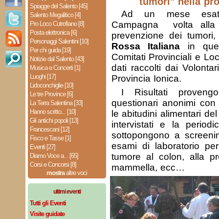
tumori" nella pro
Spiagge del Salento [45]
Ad un mese esatt
Salento Megalitico [4]
Campagna volta alla s
Pro Loco Cutrofiano [8]
Posta elettronica [6]
prevenzione dei tumori,
Personaggi Salentini [10]
Rossa Italiana
in quei
Per chi guida [19]
Comitati Provinciali e Lo
Notizie dal Salento [43]
dati raccolti dai Volonta
Musica e Concerti [1]
Luoghi [17]
Provincia Ionica.
Lidoconchiglie [10]
I Risultati provengo
Le tre Province [6]
questionari anonimi con 
La Terra Salentina [33]
Hanno scritto... [10]
le abitudini alimentari de
Gli antichi popoli [13]
intervistati e la period
Francescani [12]
sottopongono a screeni
Fisco e Tasse [1]
esami di laboratorio pe
Eventi [27]
tumore al colon, alla pro
Diamo Voce a... [65]
Corsi e Concorsi [8]
mammella, ecc…
mostra
altre voci
ultimi eventi
Tutti gli Eventi
Visite guidate