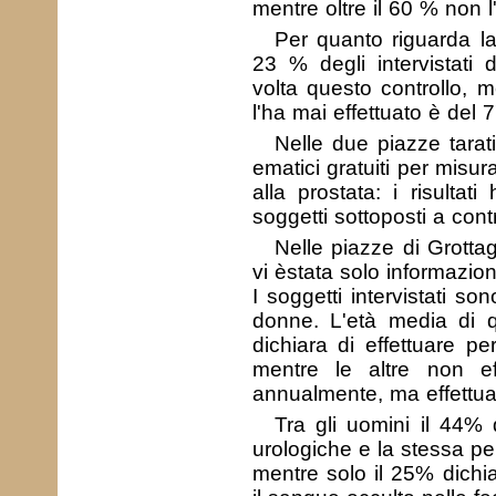
mentre oltre il 60 % non l
Per quanto riguarda la 
23 % degli intervistati 
volta questo controllo, 
l'ha mai effettuato è del 
Nelle due piazze taratin
ematici gratuiti per misura
alla prostata: i risulta
soggetti sottoposti a contr
Nelle piazze di Grottag
vi è
stata solo informazio
I soggetti intervistati so
donne. L'età media di q
dichiara di effettuare 
mentre le altre non e
annualmente, ma effettuan
Tra gli uomini il 44% d
urologiche e la stessa pe
mentre solo il 25% dichia