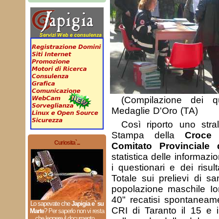
(Compilazione dei q
Medaglie D'Oro (TA)
Così riporto uno stra
Stampa della
Croce 
Curiosita`...
Comitato Provinciale 
statistica delle informazi
i questionari e dei risul
Totale sui prelievi di sa
popolazione maschile Ioni
40" recatisi spontaneame
Lo sapevate che
Japigia e` su
CRI di Taranto il 15 e 
Marte
?
Per saperlo non vi resta
che leggere il documento...