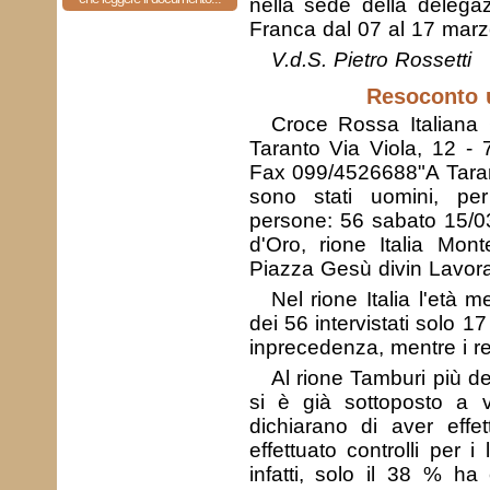
nella sede della delega
Franca dal 07 al 17 marz
V.d.S. Pietro Rossetti
Resoconto u
Croce Rossa Italiana 
Taranto Via Viola, 12 - 
Fax 099/4526688"A Taranto 
sono stati uomini, pe
persone: 56 sabato 15/0
d'Oro, rione Italia Mo
Piazza Gesù divin Lavora
Nel rione Italia l'età m
dei 56 intervistati solo 1
in
precedenza, mentre i re
Al rione Tamburi più del
si è già sottoposto a v
dichiarano di aver effe
effettuato controlli per i 
infatti, solo il 38 % ha 