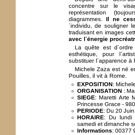
concentre sur le vis
représentation (toujo
diagrammes.
Il ne cess
´individu, de souligner l
traduisant en images cett
avec l´énergie procréatr
La quête est d´ordre 
esthétique, pour l´art
substituer l´apparence à l´
Michele Zaza est né en
Pouilles, il vit à Rome.
EXPOSITION
: Miche
ORGANISATION
: Ma
SIEGE
: Maretti Arte
Princesse Grace - 9
PERIODE
: Du 20 Juin
HORAIRE
: Du lundi
samedi et dimanche s
Informations
: 00377