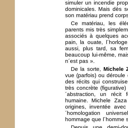
simuler un incendie prop
dominicales. Mais dès s
son matériau prend corps
Ce matériau, les él
parents mis très simplem
associés à quelques acc
pain, la ouate, l´horloge
aussi, plus tard, sa fe
beaucoup lui-même, mais
n´est pas ».
De la sorte,
Michele 
vue (parfois) ou déroule
des récits qui construise
très concrète (figurative
´abstraction, un récit
humaine. Michele Zaza
origines, inventée avec
´homologation univers
hommage que l´homme se
Depuis une demi-do