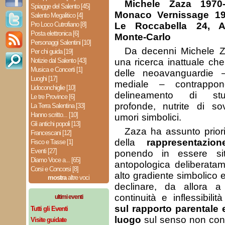
Michele Zaza 1970-
Spiagge del Salento [45]
Monaco Vernissage 19
Salento Megalitico [4]
Pro Loco Cutrofiano [8]
Le Roccabella 24, A
Posta elettronica [6]
Monte-Carlo
Personaggi Salentini [10]
Da decenni Michele 
Per chi guida [19]
Notizie dal Salento [43]
una ricerca inattuale che
Musica e Concerti [1]
delle neoavanguardie –
Luoghi [17]
mediale – contrappo
Lidoconchiglie [10]
delineamento di stua
Le tre Province [6]
profonde, nutrite di s
La Terra Salentina [33]
Hanno scritto... [10]
umori simbolici.
Gli antichi popoli [13]
Zaza ha assunto priori
Francescani [12]
della
rappresentazi
Fisco e Tasse [1]
Eventi [27]
ponendo in essere situ
Diamo Voce a... [65]
antopologica deliberatame
Corsi e Concorsi [8]
alto gradiente simbolico 
mostra
altre voci
declinare, da allora 
continuità e inflessibilità
ultimi eventi
sul rapporto parentale e
Tutti gli Eventi
luogo
sul senso non conv
Visite guidate