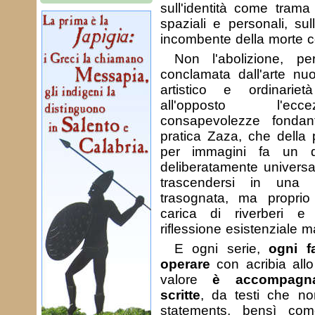
sull'identità come trama 
spaziali e personali, sul
incombente della morte co
Non l'abolizione, 
conclamata dall'arte nuo
artistico e ordinari
all'opposto l'ecce
consapevolezze fondant
pratica Zaza, che della 
per immagini fa un d
deliberatamente univers
trascendersi in una d
trasognata, ma propri
carica di riverberi 
riflessione esistenziale m
E ogni serie,
ogni f
operare
con acribia allo
valore
è accompagna
scritte
, da testi che n
statements, bensì co