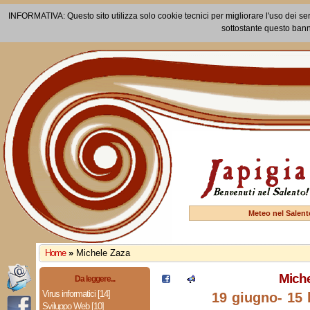
INFORMATIVA: Questo sito utilizza solo cookie tecnici per migliorare l'uso dei ser
sottostante questo bann
Meteo nel Salent
Home
»
Michele Zaza
Miche
Da leggere...
Virus informatici [14]
19 giugno
- 15 
Sviluppo Web [10]