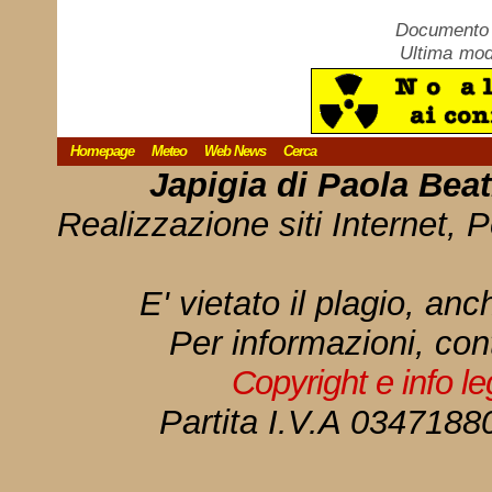
Documento c
Ultima mod
Homepage
Meteo
Web News
Cerca
Japigia di Paola Bea
Realizzazione siti Internet, P
E' vietato il plagio, anc
Per informazioni, con
Copyright e info l
Partita I.V.A 034718