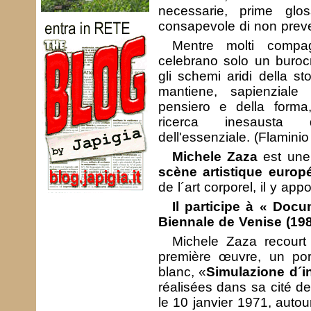
necessarie, prime glo
consapevole di non prev
Mentre molti compag
celebrano solo un burocr
gli schemi aridi della sto
mantiene, sapienziale 
pensiero e della forma,
ricerca inesausta d
dell'essenziale. (Flamini
Michele Zaza
est une 
scène artistique euro
de l´art corporel, il y a
Il participe à « Docu
Biennale de Venise (198
Michele Zaza recourt
première œuvre, un port
blanc, «
Simulazione d´i
réalisées dans sa cité d
le 10 janvier 1971, autou