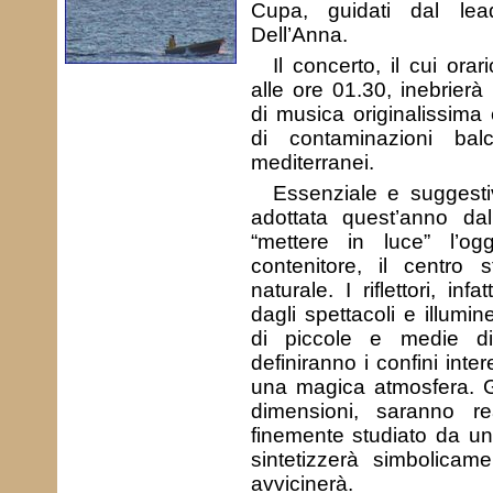
Cupa, guidati dal lea
Dell’Anna.
Il concerto, il cui orar
alle ore 01.30, inebrier
di musica originalissima 
di contaminazioni bal
mediterranei.
Essenziale e suggestiva
adottata quest’anno dal
“mettere in luce” l’ogg
contenitore, il centro 
naturale. I riflettori, in
dagli spettacoli e illumin
di piccole e medie di
definiranno i confini int
una magica atmosfera. Gli
dimensioni, saranno real
finemente studiato da un
sintetizzerà simbolicame
avvicinerà.