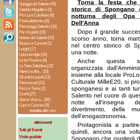
Torna la festa che
Spiagge del Salento [45]
storico di Spongano 
Salento Megalitico [4]
Pro Loco Cutrofiano [8]
notturna degli Opa
Posta elettronica [6]
Dell’Anna
Personaggi Salentini [10]
Dopo il grande succes
Per chi guida [19]
Notizie dal Salento [43]
scorso anno, torna mar
Musica e Concerti [1]
nel centro storico di S
Luoghi [17]
una notte.
Lidoconchiglie [10]
Le tre Province [6]
Anche questa se
La Terra Salentina [33]
organizzata dall’Ammini
Hanno scritto... [10]
insieme alla locale ProLo
Gli antichi popoli [13]
Culturale MilleE20, si pr
Francescani [12]
sponganesi e ai tanti tur
Fisco e Tasse [1]
Eventi [27]
Salento nel cuore di que
Diamo Voce a... [65]
notte all’insegna d
Corsi e Concorsi [8]
divertimento, della m
mostra
altre voci
dell’enogastronomia.
ultimi eventi
Protagonista a partir
Tutti gli Eventi
quindi, ancora una volt
Visite guidate
Spongano che ospiterà de