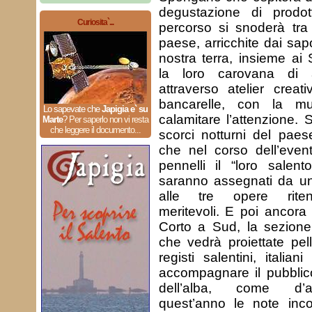
degustazione di prodotti
Curiosita`...
percorso si snoderà tra 
paese, arricchite dai sapo
nostra terra, insieme ai
la loro carovana di a
attraverso atelier creati
bancarelle, con la m
Lo sapevate che
Japigia e` su
calamitare l’attenzione.
Marte
?
Per saperlo non vi resta
che leggere il documento...
scorci notturni del paese
che nel corso dell’even
pennelli il “loro salen
saranno assegnati da un
alle tre opere rite
meritevoli. E poi ancora 
Corto a Sud, la sezione
che vedrà proiettate pell
registi salentini, italian
accompagnare il pubblico
dell’alba, come d’a
quest’anno le note inco