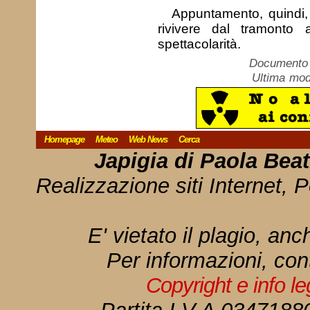
Appuntamento, quindi,
rivivere dal tramonto 
spettacolarità.
Documento c
Ultima mod
Homepage
Meteo
Web News
Cerca
Japigia di Paola Bea
Realizzazione siti Internet, P
E' vietato il plagio, anc
Per informazioni, con
Copyright e info l