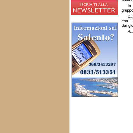
I
grupp
Dal
con i
dai gi
As