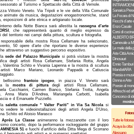
ssessorato al Turismo e Spettacolo della Città di Vernole.
INTRAMOENI
Sanarica Pres
zza Vittorio Veneto. Via Tripoli e le vie della Villa Comunale
o animate da musica, degustazioni enogastronomiche, stand
La Focara di N
a, esposizioni di arte etnica e artigianato locale.
Fiocchi d`arte e
’interno della Notte Bianca sarà allestita la
rassegna d’arte
Enzo Casale
ORSI
, che rappresenterà quanto di meglio espresso da
Corsi di cucina
 del territorio nei campi della pittura, scultura e fotografia.
ALBERTO B
 responsabile della mostra Rosa Cellamare ha selezionato,
Carnevale a M
evento, 50 opere d’arte che riportano le diverse esperienze
Le mele della 
iche attraverso un suggestivo percorso espositivo.
Arte Città Ami
lla
sede del Palazzo Municipale
si potrà visitare la mostra
Dinosauri
afica degli artisti Rosa Cellamare, Stefania Rotta, Angela
Ennio Tamburi
, Valentina Schito e Vivania Lapenna e la mostra di scultura
MandorlARA
 artisti Marco Mariano, Leonardo Pappadà e Catiuscia
aggiato.
Poesia e musi
Donna e Arte
l bellissimo
frantoio ipogeo
, in piazza V. Veneto sarà
tita la
mostra di pittura
degli artisti Rosa Cellamare,
Poesie al mon
ela Cucchiarini, Carmen Bianco, Stefania Trotta, Angela
Affreschi ed af
o, Anna Maria D’Andrea, Mariangela Carbotti, Isabella
Concorso di id
scia e d Emanuele Puzziello.
mostra
lla
saletta comunale “ Valter Pariti” in Via Sa Nicola
si
no vedere le videoinstallazioni degli artisti Angela D’Urso,
Fotor
ina Schito ed Aloisio Marasco
i
Aprés La Classe
animeranno la mezzanotte con il loro
Tutte le fotor
ssimo concerto, dopo la performance rockeggiante del gruppo
Acaya la citta` f
e
AMNESIA 51
e fuochi d’artificio della Ditta Mega di Scorrano
Alessano
o il benvenuto agli artisti e ai numerosi spettatori.