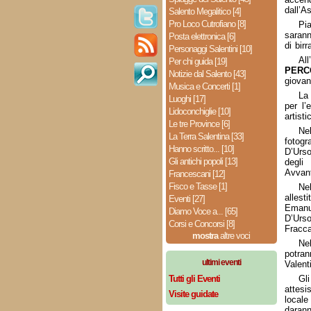
dall’A
Salento Megalitico [4]
Pro Loco Cutrofiano [8]
Pia
sarann
Posta elettronica [6]
di birr
Personaggi Salentini [10]
All
Per chi guida [19]
PERC
Notizie dal Salento [43]
giovani
Musica e Concerti [1]
La
Luoghi [17]
per l’
Lidoconchiglie [10]
artist
Le tre Province [6]
Ne
La Terra Salentina [33]
fotogr
Hanno scritto... [10]
D’Urso
Gli antichi popoli [13]
degli
Avvant
Francescani [12]
Fisco e Tasse [1]
Ne
alles
Eventi [27]
Emanu
Diamo Voce a... [65]
D’Urs
Corsi e Concorsi [8]
Fracca
mostra
altre voci
Ne
potran
ultimi eventi
Valent
Tutti gli Eventi
Gl
attesi
Visite guidate
local
darann