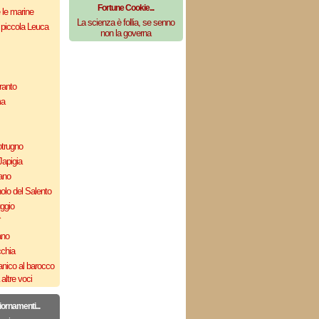
Fortune Cookie...
e le marine
La scienza è follia, se senno
 piccola Leuca
non la governa
ranto
ma
otrugno
Japigia
ano
olo del Salento
uggio
`
ano
cchia
nico al barocco
altre voci
iornamenti...