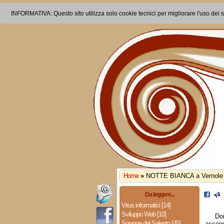
INFORMATIVA: Questo sito utilizza solo cookie tecnici per migliorare l'uso dei s
Home
»
NOTTE BIANCA a Vernole
Da leggere...
Virus informatici [14]
Sviluppo Web [10]
Do
Spiagge del Salento [45]
accen