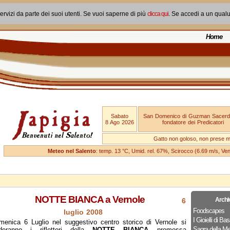
ervizi da parte dei suoi utenti. Se vuoi saperne di più
clicca qui
. Se accedi a un qual
Home
Sabato
San Domenico di Guzman Sacerd
8 Ago 2026
fondatore dei Predicatori
Gatto non goloso, non prese ma
Meteo nel Salento
: temp. 13 °C, Umid. rel. 67%, Scirocco (6.69 m/s, V
NOTTE BIANCA a Vernole
Archi
6
Foodscapes
luglio 2008
I Gioielli di Bas
menica 6 Luglio nel suggestivo centro storico di Vernole si
Sagra della Me
deranno i riflettori della
NOTTE BIANCA
promossa