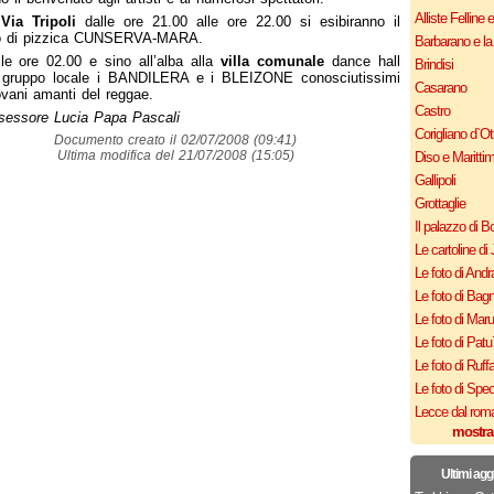
Alliste Felline 
n
Via Tripoli
dalle ore 21.00 alle ore 22.00 si esibiranno il
o di pizzica CUNSERVA-MARA.
Barbarano e la
le ore 02.00 e sino all’alba alla
villa comunale
dance hall
Brindisi
l gruppo locale i BANDILERA e i BLEIZONE conosciutissimi
Casarano
ovani amanti del reggae.
Castro
sessore Lucia Papa Pascali
Corigliano d`Ot
Documento creato il 02/07/2008 (09:41)
Ultima modifica del 21/07/2008 (15:05)
Diso e Maritti
Gallipoli
Grottaglie
Il palazzo di B
Le cartoline di 
Le foto di Andr
Le foto di Bagn
Le foto di Mar
Le foto di Patu
Le foto di Ruff
Le foto di Spe
Lecce dal roma
mostra
Ultimi agg