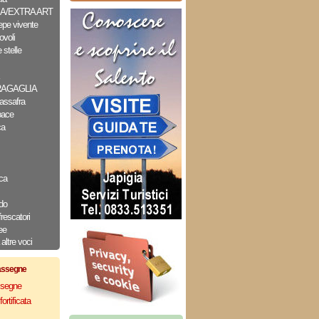
A/EXTRA ART
epe vivente
ovoli
 stelle
RAGAGLIA
assafra
pace
ca
ca
do
frescatori
ee
altre voci
assegne
assegne
ortificata