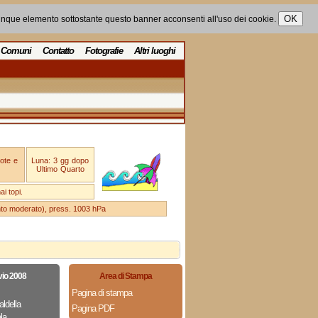
unque elemento sottostante questo banner acconsenti all'uso dei cookie.
Comuni
Contatto
Fotografie
Altri luoghi
ote e
Luna: 3 gg dopo
Ultimo Quarto
i topi.
ento moderato), press. 1003 hPa
vio 2008
Area di Stampa
Pagina di stampa
aldella
Pagina PDF
la