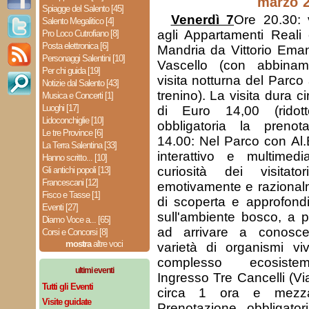
marzo 
Spiagge del Salento [45]
Venerdì 7
Ore 20.30: v
Salento Megalitico [4]
agli Appartamenti Reali 
Pro Loco Cutrofiano [8]
Posta elettronica [6]
Mandria da Vittorio Eman
Personaggi Salentini [10]
Vascello (con abbinam
Per chi guida [19]
visita notturna del Parco
Notizie dal Salento [43]
trenino). La visita dura c
Musica e Concerti [1]
Luoghi [17]
di Euro 14,00 (ridot
Lidoconchiglie [10]
obbligatoria la prenota
Le tre Province [6]
14.00: Nel Parco con Al.
La Terra Salentina [33]
interattivo e multimed
Hanno scritto... [10]
curiosità dei visitat
Gli antichi popoli [13]
Francescani [12]
emotivamente e razional
Fisco e Tasse [1]
di scoperta e approfondi
Eventi [27]
sull'ambiente bosco, a pa
Diamo Voce a... [65]
ad arrivare a conosce
Corsi e Concorsi [8]
mostra
altre voci
varietà di organismi viv
complesso ecosistem
ultimi eventi
Ingresso Tre Cancelli (V
Tutti gli Eventi
circa 1 ora e mezz
Visite guidate
Prenotazione obbligator