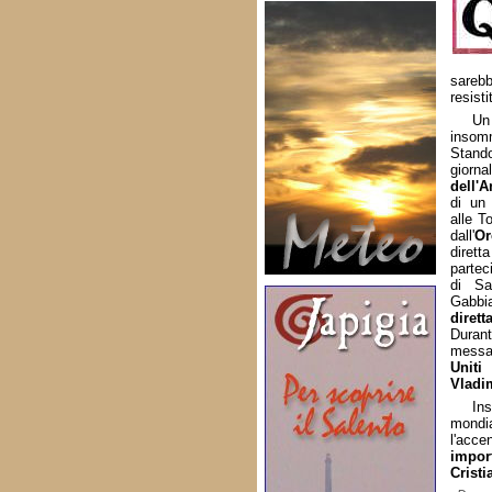
sarebb
resist
Un
insomm
Stando
giorn
dell'
di un 
alle T
dall'
Or
dire
partec
di Sa
Gabbi
dire
Duran
mess
Uniti
B
Vladi
In
mond
l'ac
impo
Cristi