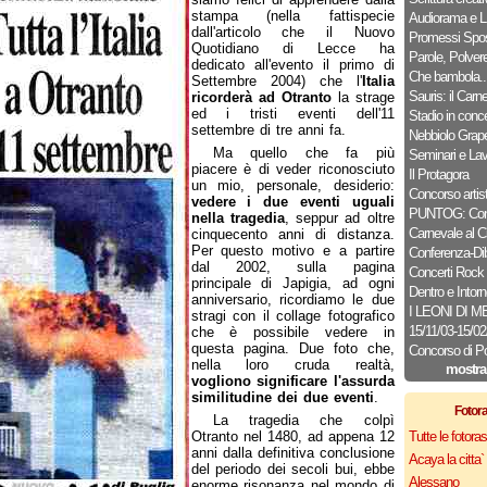
stampa (nella fattispecie
Audiorama e L.
dall'articolo che il Nuovo
Promessi Spos
Quotidiano di Lecce ha
Parole, Polver
dedicato all'evento il primo di
Che bambola..
Settembre 2004) che l'
Italia
Sauris: il Carn
ricorderà ad Otranto
la strage
ed i tristi eventi dell'11
Stadio in conce
settembre di tre anni fa.
Nebbiolo Grap
Ma quello che fa più
Seminari e Lav
piacere è di veder riconosciuto
Il Protagora
un mio, personale, desiderio:
Concorso artist
vedere i due eventi uguali
PUNTOG: Conc
nella tragedia
, seppur ad oltre
Carnevale al C
cinquecento anni di distanza.
Per questo motivo e a partire
Conferenza-Dib
dal 2002, sulla pagina
Concerti Rock
principale di Japigia, ad ogni
Dentro e Intorn
anniversario, ricordiamo le due
I LEONI DI 
stragi con il collage fotografico
15/11/03-15/0
che è possibile vedere in
questa pagina. Due foto che,
Concorso di P
nella loro cruda realtà,
mostra
vogliono significare l'assurda
similitudine dei due eventi
.
Fotor
La tragedia che colpì
Otranto nel 1480, ad appena 12
Tutte le fotor
anni dalla definitiva conclusione
Acaya la citta` f
del periodo dei secoli bui, ebbe
Alessano
enorme risonanza nel mondo di