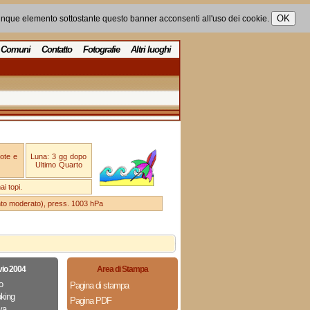
unque elemento sottostante questo banner acconsenti all'uso dei cookie.
Comuni
Contatto
Fotografie
Altri luoghi
ote e
Luna: 3 gg dopo
Ultimo Quarto
i topi.
ento moderato), press. 1003 hPa
vio 2004
Area di Stampa
o
Pagina di stampa
king
Pagina PDF
va