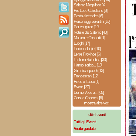
Salento Megalitico [4]
Pro Loco Cutrofiano [8]
Posta elettronica [6]
Personaggi Salentini [10]
Per chi guida [19]
Notizie dal Salento [43]
Musica e Concerti [1]
Luoghi [17]
Lidoconchiglie [10]
Le tre Province [6]
La Terra Salentina [33]
Hanno scritto... [10]
Gli antichi popoli [13]
Francescani [12]
Fisco e Tasse [1]
Eventi [27]
Diamo Voce a... [65]
Corsi e Concorsi [8]
mostra
altre voci
ultimi eventi
Tutti gli Eventi
Visite guidate