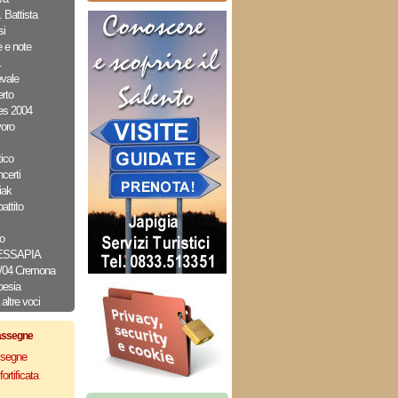
 Battista
i
e e note
.
evale
rto
es 2004
oro
ico
erti
iak
attito
o
MESSAPIA
2/04 Cremona
oesia
altre voci
assegne
assegne
ortificata