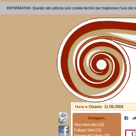
INFORMATIVA: Questo sito utilizza solo cookie tecnici per migliorare l'uso dei s
Home
»
Otranto: 11-09-2004
Da leggere...
Virus informatici [14]
Sviluppo Web [10]
Spiagge del Salento [45]