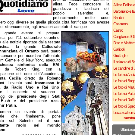
allora. Fece conoscere la
Alliste Felline 
grandezza e l'audacia del
Barbarano e la
popolo salentino e,
probabilmente, molte cose
Brindisi
ero oggi diverse se quella piccola città fortificata non avesse
Casarano
ito, strenuamente, agli invasori assetati di sangue.
Castro
 grande evento si prepara,
Corigliano d`Ot
a, per l'11 settembre otrantino.
 alle notizie riportate dalla testata
Diso e Maritti
alistica, la grande
Cattedrale
Gallipoli
Annunziata di Otranto
sarà teatro
concerto per ricordare l'attentato
Grottaglie
orri Gemelle di New York, eseguito
Il palazzo di B
chestra sinfonica della RAI
,
Le cartoline di 
tta da Robert King, con la
ipazione del coro dell'Accademia
Le foto di Andr
nta Cecilia diretto da Roberto
Le foto di Bagn
ani. L'evento sarà
trasmesso in
tta da Radio Uno e Rai Uno
.
Le foto di Mar
te il concerto vi saranno i
Le foto di Patu
aggi del
presidente degli Stati
Le foto di Ruff
ush e del presidente russo
mir Putin
.
Le foto di Spe
somma un evento di portata
Lecce dal roma
iale che, finalmente, pone
mostra
cento sul Salento ed il suo
rtante ruolo nel mondo
ano
.
Ultimi agg