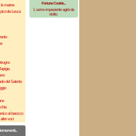
Fortune Cookie...
e le marine
L`uomo impaziente agirà da
 piccola Leuca
stolto.
ranto
ma
otrugno
Japigia
ano
olo del Salento
uggio
`
ano
cchia
nico al barocco
altre voci
iornamenti...