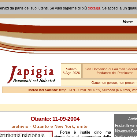
ervizi da parte dei suoi utenti. Se vuoi saperne di più
clicca qui
. Se accedi a un qual
Home
Sabato
San Domenico di Guzman Sacerd
8 Ago 2026
fondatore dei Predicatori
Gatto non goloso, non prese ma
Meteo nel Salento
: temp. 13 °C, Umid. rel. 67%, Scirocco (6.69 m/s, V
Otranto: 11-09-2004
Archi
Feste d`Invern
archivio - Otranto e New York, unite
Novenove Boo
Forse è inutile dirlo ma
Scrittura creati
siamo felici di apprendere dalla