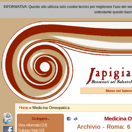
INFORMATIVA: Questo sito utilizza solo cookie tecnici per migliorare l'uso dei ser
sottostante questo bann
Meteo nel Salent
Home
»
Medicina Omeopatica
Medicina 
Da leggere...
Virus informatici [14]
Archivio - Roma: 
Sviluppo Web [10]