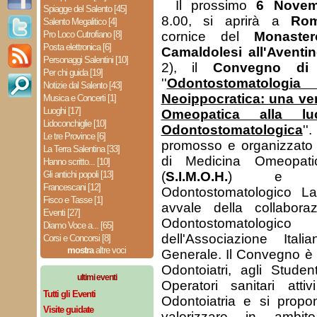
Il prossimo
6 Novem
Spiagge del Salento [45]
8.00, si aprirà a
Ro
Salento Megalitico [4]
Pro Loco Cutrofiano [8]
cornice del
Monaste
Posta elettronica [6]
Camaldolesi all'Aventi
Personaggi Salentini [10]
2), il
Convegno di 
Per chi guida [19]
''
Odontostomatolo
Notizie dal Salento [43]
Neoippocratica: una ver
Musica e Concerti [1]
Luoghi [17]
Omeopatica alla lu
Lidoconchiglie [10]
Odontostomatologica
'
Le tre Province [6]
promosso e organizzato d
La Terra Salentina [33]
di Medicina Omeopat
Hanno scritto... [10]
Gli antichi popoli [13]
(
S.I.M.O.H.
) e da
Francescani [12]
Odontostomatologico La
Fisco e Tasse [1]
avvale della collabor
Eventi [27]
Odontostomatolog
Diamo Voce a... [65]
dell'Associazione Itali
Corsi e Concorsi [8]
mostra
altre voci
Generale. Il Convegno è a
Odontoiatri, agli Student
ultimi eventi
Operatori sanitari att
Tutti gli Eventi
Odontoiatria e si prop
Visite guidate
valorizzare in ambito