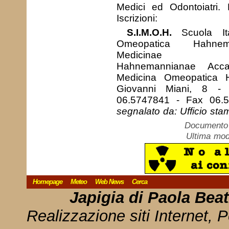
Medici ed Odontoiatri. 
Iscrizioni:
S.I.M.O.H.
Scuola Ita
Omeopatica Hahne
Medicinae Hom
Hahnemannianae Acca
Medicina Omeopatica 
Giovanni Miani, 8 -
06.5747841 - Fax 06.
segnalato da: Ufficio sta
Documento c
Ultima mod
Homepage
Meteo
Web News
Cerca
Japigia di Paola Bea
Realizzazione siti Internet, P