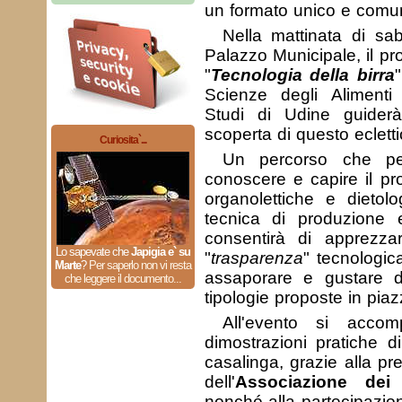
un formato unico e comune
Nella mattinata di sa
Palazzo Municipale, il pr
"
Tecnologia della birra
Scienze degli Alimenti d
Studi di Udine guiderà 
scoperta di questo ecletti
Curiosita`...
Un percorso che per
conoscere e capire il pro
organolettiche e dietolo
tecnica di produzione 
consentirà di apprezz
Lo sapevate che
Japigia e` su
"
trasparenza
" tecnologica
Marte
?
Per saperlo non vi resta
assaporare e gustare di
che leggere il documento...
tipologie proposte in piaz
All'evento si acco
dimostrazioni pratiche d
casalinga, grazie alla pr
dell'
Associazione dei 
nonché alla partecipazion