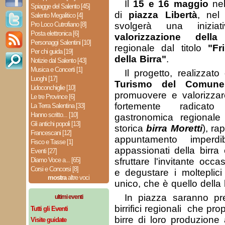
Il
15 e 16 maggio
nel
Spiagge del Salento [45]
di
piazza Libertà
, nel
Salento Megalitico [4]
Pro Loco Cutrofiano [8]
svolgerà una iniziat
Posta elettronica [6]
valorizzazione della
Personaggi Salentini [10]
regionale dal titolo
"Fr
Per chi guida [19]
della Birra"
.
Notizie dal Salento [43]
Musica e Concerti [1]
Il progetto, realizzato
Luoghi [17]
Turismo del Comune
Lidoconchiglie [10]
promuovere e valorizzare
Le tre Province [6]
fortemente radicato
La Terra Salentina [33]
Hanno scritto... [10]
gastronomica regionale 
Gli antichi popoli [13]
storica
birra Moretti
), ra
Francescani [12]
appuntamento imperdi
Fisco e Tasse [1]
appassionati della birra
Eventi [27]
Diamo Voce a... [65]
sfruttare l'invitante occ
Corsi e Concorsi [8]
e degustare i molteplici
mostra
altre voci
unico, che è quello della b
In piazza saranno pre
ultimi eventi
birrifici regionali che pr
Tutti gli Eventi
birre di loro produzion
Visite guidate