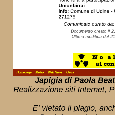
Unionbirrai
.
info
:
Comune di Udine - U
271275
Comunicato curato da: 
Documento creato il 2
Ultima modifica del 2
Homepage
Meteo
Web News
Cerca
Japigia di Paola Bea
Realizzazione siti Internet, P
E' vietato il plagio, anc