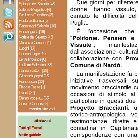
Due giorni per riflette
Spiagge del Salento [45]
donne, hanno vissuto, 
Salento Megalitico [4]
Pro Loco Cutrofiano [8]
cantato le difficoltà de
Posta elettronica [6]
Puglia.
Personaggi Salentini [10]
È l'occasione che
Per chi guida [19]
Notizie dal Salento [43]
"
Polifonie. Pensieri e
Musica e Concerti [1]
Vissute
", manifestaz
Luoghi [17]
dall'associazione cultur
Lidoconchiglie [10]
collaborazione con
Prov
Le tre Province [6]
Comune di Nardò
.
La Terra Salentina [33]
Hanno scritto... [10]
La manifestazione fa pa
Gli antichi popoli [13]
iniziative trasversali s
Francescani [12]
movimento bracciantile con
Fisco e Tasse [1]
Eventi [27]
occasioni di stimolo al
Diamo Voce a... [65]
particolare in questi due 
Corsi e Concorsi [8]
Progetto Braccianti
, u
mostra
altre voci
storico-antropologica v
testimonianze, dirette e 
ultimi eventi
contadina in Capitanat
Tutti gli Eventi
corrispondenze con una 
Visite guidate