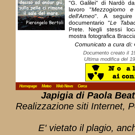
"G. Galilei" di Nardò da 
lavoro "
Mezzogiorno e 
dell'Arneo
". A seguire
documentario "
Le Tabac
Prete. Negli stessi loca
mostra fotografica Bracci
Comunicato a cura di: 
Documento creato il 1
Ultima modifica del 1
Homepage
Meteo
Web News
Cerca
Japigia di Paola Bea
Realizzazione siti Internet, P
E' vietato il plagio, anc