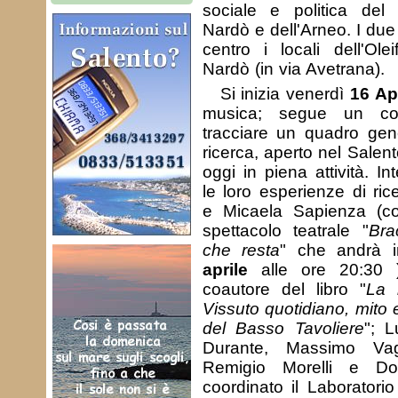
sociale e politica del
Nardò e dell'Arneo. I du
centro i locali dell'Ole
Nardò (in via Avetrana).
Si inizia venerdì
16 Ap
musica; segue un conf
tracciare un quadro gene
ricerca, aperto nel Salent
oggi in piena attività. I
le loro esperienze di ri
e Micaela Sapienza (coa
spettacolo teatrale "
Bra
che resta
" che andrà 
aprile
alle ore 20:30 )
coautore del libro "
La 
Vissuto quotidiano, mito e
del Basso Tavoliere
"; L
Durante, Massimo Vagli
Remigio Morelli e D
coordinato il Laboratorio