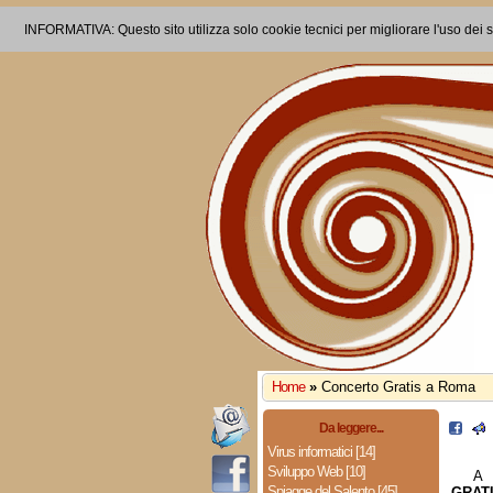
INFORMATIVA: Questo sito utilizza solo cookie tecnici per migliorare l'uso dei s
Home
»
Concerto Gratis a Roma
Da leggere...
Virus informatici [14]
Sviluppo Web [10]
Spiagge del Salento [45]
GRAT