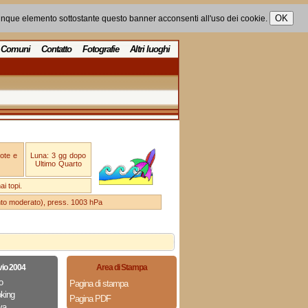
unque elemento sottostante questo banner acconsenti all'uso dei cookie.
Comuni
Contatto
Fotografie
Altri luoghi
ote e
Luna: 3 gg dopo
Ultimo Quarto
i topi.
ento moderato), press. 1003 hPa
vio 2004
Area di Stampa
o
Pagina di stampa
king
Pagina PDF
va