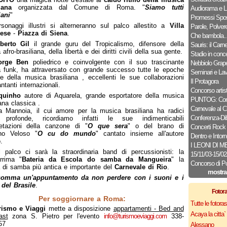
liana
organizzata dal Comune di Roma. "
Siamo tutti
Audiorama e L.
iani
"
Promessi Spos
rsonaggi illustri si alterneranno sul palco allestito a
Villa
Parole, Polver
ese
-
Piazza di Siena
.
Che bambola..
lberto Gil
il grande guru del Tropicalismo, difensore della
Sauris: il Carn
 afro-brasiliana, della libertà e dei diritti civili della sua gente.
Stadio in conce
orge Ben
poliedrico e coinvolgente con il suo trascinante
Nebbiolo Grap
funk, ha attraversato con grande successo tutte le epoche
Seminari e Lav
se della musica brasiliana , eccellenti le sue collaborazioni
Il Protagora
ntanti internazionali.
Concorso artist
quinho
autore di Aquarela, grande esportatore della musica
PUNTOG: Conc
iana classica .
Carnevale al C
la Mannoia, il cui amore per la musica brasiliana ha radici
Conferenza-Dib
 profonde, ricordiamo infatti le sue indimenticabili
retazioni della canzone di "
O que sera
" o del brano di
Concerti Rock
no Veloso "
O cu do mundo
" cantato insieme all'autore
Dentro e Intorn
.
I LEONI DI 
l palco ci sarà la straordinaria band di percussionisti: la
15/11/03-15/0
rrima "
Bateria da Escola do samba da Mangueira
" la
Concorso di P
 di samba più antica e importante del
Carnevale di Rio
.
mostra
somma un'appuntamento da non perdere con i suoni e i
 del Brasile
.
Fotor
Per soggiornare a Roma:
Tutte le fotor
rismo e Viaggi
mette a disposizione
appartamenti - Bed and
Acaya la citta` f
ast
zona S. Pietro per l'evento
info@turismoeviaggi.com
338-
57
Alessano