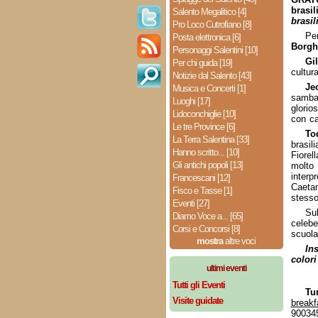
brasi
Salento Megalitico [4]
brasil
Pro Loco Cutrofiano [8]
Pe
Posta elettronica [6]
Borgh
Personaggi Salentini [10]
Gi
Per chi guida [19]
cultura
Notizie dal Salento [43]
Je
Musica e Concerti [1]
samba 
Luoghi [17]
glorio
Lidoconchiglie [10]
con ca
Le tre Province [6]
To
La Terra Salentina [33]
brasil
Hanno scritto... [10]
Fiorel
Gli antichi popoli [13]
molto
interp
Francescani [12]
Caeta
Fisco e Tasse [1]
stesso
Eventi [27]
Su
Diamo Voce a... [65]
celebe
Corsi e Concorsi [8]
scuola
mostra
altre voci
In
colori
ultimi eventi
Tutti gli Eventi
Tu
Visite guidate
breakf
90034