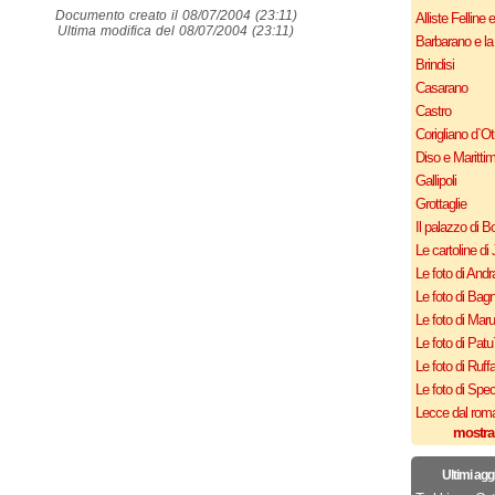
Documento creato il 08/07/2004 (23:11)
Alliste Felline 
Ultima modifica del 08/07/2004 (23:11)
Barbarano e la
Brindisi
Casarano
Castro
Corigliano d`Ot
Diso e Maritti
Gallipoli
Grottaglie
Il palazzo di B
Le cartoline di 
Le foto di Andr
Le foto di Bagn
Le foto di Mar
Le foto di Patu
Le foto di Ruff
Le foto di Spe
Lecce dal roma
mostra
Ultimi agg