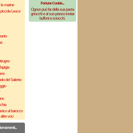
Fortune Cookie...
e le marine
Ognun può far della sua pasta
 piccola Leuca
gnocchi e al suo pranzo invitar
buffoni e sciocchi.
ranto
ma
otrugno
Japigia
ano
olo del Salento
uggio
`
ano
cchia
nico al barocco
altre voci
iornamenti...