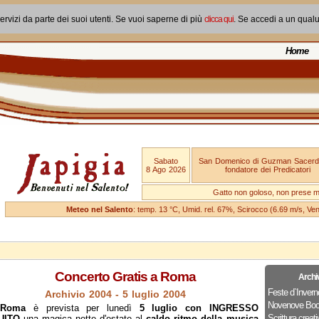
ervizi da parte dei suoi utenti. Se vuoi saperne di più
clicca qui
. Se accedi a un qual
Home
Sabato
San Domenico di Guzman Sacerd
8 Ago 2026
fondatore dei Predicatori
Gatto non goloso, non prese ma
Meteo nel Salento
: temp. 13 °C, Umid. rel. 67%, Scirocco (6.69 m/s, V
Concerto Gratis a Roma
Archi
Feste d`Invern
Archivio 2004 - 5 luglio 2004
Novenove Boo
A
Roma
è prevista per lunedì
5 luglio con INGRESSO
Scrittura creati
UITO
una magica notte d'estate al
caldo ritmo della musica