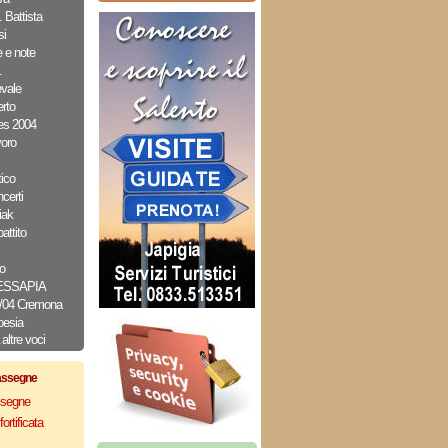
 Battista
i
e e note
.
evale
rto
es 2004
oro
ico
erti
iak
attito
o
MESSAPIA
2/04 Cremona
oesia
altre voci
assegne
assegne
ortificata