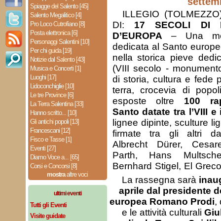
settem
Spiagge del Salento [45]
ILLEGIO (TOLMEZZO
Salento Megalitico [4]
DI:
17 SECOLI DI 
Pro Loco Cutrofiano [8]
Posta elettronica [6]
D’EUROPA
– Una most
Personaggi Salentini [10]
dedicata al Santo europeo
Per chi guida [19]
nella storica pieve ded
Notizie dal Salento [43]
(VIII secolo - monumento
Musica e Concerti [1]
Luoghi [17]
di storia, cultura e fede 
Lidoconchiglie [10]
terra, crocevia di popo
Le tre Province [6]
esposte oltre
100 rap
La Terra Salentina [33]
Santo datate tra l’VIII e
Hanno scritto... [10]
lignee dipinte, sculture lig
Gli antichi popoli [13]
Francescani [12]
firmate tra gli altri da
Fisco e Tasse [1]
Albrecht Dürer, Cesar
Eventi [27]
Parth, Hans Multsche
Diamo Voce a... [65]
Bernhard Stigel, El Greco
Corsi e Concorsi [8]
mostra
altre voci
La rassegna sarà
inau
aprile dal presidente
ultimi eventi
europea Romano Prodi
,
Tutti gli Eventi
e le attività culturali
Giu
Visite guidate