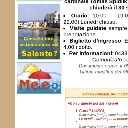
cardinale Tomas Spidlik
chiuderà il 30
Orario
: 10.00 – 19.0
22.00) Lunedì chiuso.
Visite guidate
sempre, 
prenotazione.
Biglietto d’ingresso
: 
4.00 ridotto.
Per informazioni
: 043
Comunicato cu
Documento creato il 0
Ultima modifica del 0
Articoli collegati, per mag
Altro su
questo portale Internet
:
Carnia Estate 2004
,
(http://www.japigia.com/docs/
Le manifestazioni per la primave
,
(http://www.japigia.com/docs/