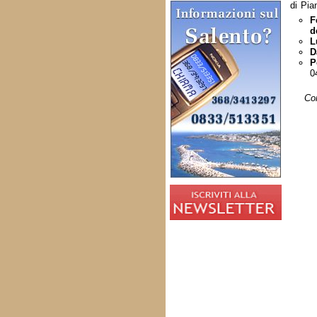
di Pia
F
d
L
D
P
0
Co