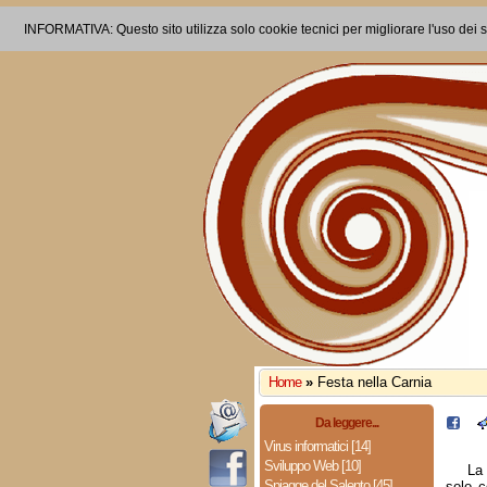
INFORMATIVA: Questo sito utilizza solo cookie tecnici per migliorare l'uso dei s
Home
»
Festa nella Carnia
Da leggere...
Virus informatici [14]
Sviluppo Web [10]
L
Spiagge del Salento [45]
solo c