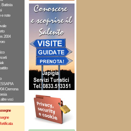
 Battista
i
e e note
.
evale
rto
es 2004
oro
ico
erti
iak
attito
o
MESSAPIA
2/04 Cremona
oesia
altre voci
assegne
assegne
ortificata