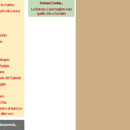
Fortune Cookie...
e le marine
La fortuna ci può togliere solo
 piccola Leuca
quello che ci ha dato
ranto
ma
otrugno
Japigia
ano
olo del Salento
uggio
`
ano
cchia
nico al barocco
altre voci
iornamenti...