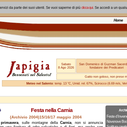
ervizi da parte dei suoi utenti. Se vuoi saperne di più
clicca qui
. Se accedi a un qual
Home
Sabato
San Domenico di Guzman Sacerd
8 Ago 2026
fondatore dei Predicatori
Gatto non goloso, non prese ma
Meteo nel Salento
: temp. 13 °C, Umid. rel. 67%, Scirocco (6.69 m/s, V
Festa nella Carnia
Archi
Feste d`Invern
(Archivio 2004)15/16/17 maggio 2004
Novenove Boo
a
primavera
, sulle montagne della
Carnia
, non si annuncia
Scrittura creati
on una fioritura di erbe selvatiche e di fiori, ma anche con