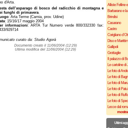
no d'Arta.
Alliste Felline 
esta dell’asparago di bosco del radicchio di montagna e
Barbarano e la
ei funghi di primavera
.
uogo
: Arta Terme (Carnia, prov. Udine)
Brindisi
ata
: 15/16/17 maggio 2004
Casarano
er informazioni
: ARTA Tur Numero verde 800/332330 fax:
Castro
433/929714
Corigliano d`Ot
municato curato da: Studio Agorà
Diso e Maritti
Documento creato il 11/06/2004 (12:29)
Gallipoli
Ultima modifica del 11/06/2004 (12:29)
Grottaglie
Il palazzo di B
Le cartoline di 
Le foto di Andr
Le foto di Bagn
Le foto di Mar
Le foto di Patu
Le foto di Ruff
Le foto di Spe
Lecce dal roma
mostra
Ultimi agg