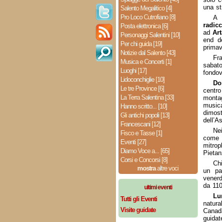
una st
Salento Megalitico [4]
Pro Loco Cutrofiano [8]
A 
radic
Posta elettronica [6]
ad
Ar
Personaggi Salentini [10]
end de
Per chi guida [19]
primave
Notizie dal Salento [43]
Fr
Musica e Concerti [1]
sabato
Luoghi [17]
fondov
Lidoconchiglie [10]
Do
Le tre Province [6]
centro
La Terra Salentina [33]
monta
music
Hanno scritto... [10]
dimos
Gli antichi popoli [13]
dell’A
Francescani [12]
Nei
Fisco e Tasse [1]
come i
Eventi [27]
mitrop
Diamo Voce a... [65]
Pietan
Corsi e Concorsi [8]
Chi
mostra
altre voci
un pa
venerd
da 110
ultimi eventi
Lu
Tutti gli Eventi
natura
Visite guidate
Canadà
guidat