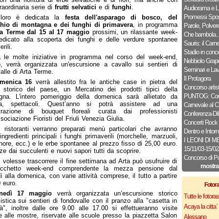
raordinaria serie di
frutti selvatici
e di
funghi
.
Audiorama e L.
Promessi Spos
loro è dedicata la
festa dell'asparago di bosco, del
chio di montagna e dei funghi di primavera
, in programma
Parole, Polver
ta Terme dal 15 al 17 maggio
prossimi, un rilassante week-
Che bambola..
dicato alla scoperta dei funghi e delle verdure spontanee
Sauris: il Carn
rili.
Stadio in conce
a le molte iniziative in programma nel corso del week-end,
Nebbiolo Grap
, verrà organizzata un'escursione a cavallo sui sentieri di
Seminari e Lav
alle di Arta Terme.
Il Protagora
menica 16
verrà allestito fra le antiche case in pietra del
Concorso artist
 storico del paese, un Mercatino dei prodotti tipici della
PUNTOG: Conc
gna. L'intero pomeriggio della domenica sarà allietato da
a, spettacoli. Quest’anno si potrà assistere ad una
Carnevale al C
trazione di bouquet floreali curata dai professionisti
Conferenza-Dib
ssociazione Fioristi del Friuli Venezia Giulia.
Concerti Rock
 ristoranti verranno preparati menù particolari che avranno
Dentro e Intorn
ngredienti principali i funghi primaverili (morchelle, marzuoli,
I LEONI DI 
hore, ecc.) e le erbe spontanee al prezzo fisso di 25,00 euro.
15/11/03-15/0
ze dai succulenti e nuovi sapori tutti da scoprire.
Concorso di P
 volesse trascorrere il fine settimana ad Arta può usufruire di
mostra
cchetto week-end comprendente la mezza pensione dal
ì alla domenica, con varie attività comprese, il tutto a partire
 euro.
Fotor
nedì 17 maggio
verrà organizzata un’escursione storico
Tutte le fotor
listica sui sentieri di fondovalle con il pranzo alla "casetta in
Acaya la citta` f
", inoltre dalle ore 9.00 alle 17.00 si effettueranno visite
e alle mostre, riservate alle scuole presso la piazzetta Salon
Alessano