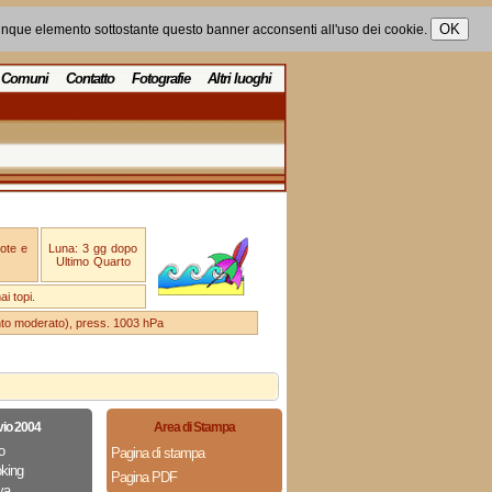
unque elemento sottostante questo banner acconsenti all'uso dei cookie.
Comuni
Contatto
Fotografie
Altri luoghi
ote e
Luna: 3 gg dopo
Ultimo Quarto
i topi.
ento moderato), press. 1003 hPa
vio 2004
Area di Stampa
o
Pagina di stampa
king
Pagina PDF
va