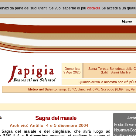
ervizi da parte dei suoi utenti. Se vuoi saperne di più
clicca qui
. Se accedi a un qual
Home
Domenica
Santa Teresa Benedetta della 
9 Ago 2026
(Edith Stein) Martire
Quando arriva la minestra non c'è più si
Meteo nel Salento
: temp. 13 °C, Umid. rel. 67%, Scirocco (6.69 m/s, V
Sagra del maiale
Archi
Feste d`Invern
Archivio: Antillo, 4 e 5 dicembre 2004
Novenove Boo
 Sagra del maiale e del cinghiale
, che avrà luogo ad
Scrittura creati
lo
(ME) il
4 e 5 dicembre
prossimi, si prefigge lo scopo di