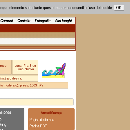
unque elemento sottostante questo banner acconsenti all'uso dei cookie.
Comuni
Contatto
Fotografie
Altri luoghi
Croce
Luna: Fra 3 gg
Luna Nuova
nistra o destra.
ento moderato), press. 1003 hPa
vio 2004
Area di Stampa
o
Pagina di stampa
king
Pagina PDF
va