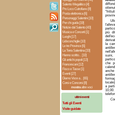
diffond
Salento Megalitico [4]
ottenu
Pro Loco Cutrofiano [8]
"fritt
Posta elettronica [6]
provin
Personaggi Salentini [10]
Ult
Per chi guida [19]
l'all
Notizie dal Salento [43]
partic
Musica e Concerti [1]
più di
dell'e
Luoghi [17]
deriva
Lidoconchiglie [10]
la car
Le tre Province [6]
antill
La Terra Salentina [33]
nell'a
Hanno scritto... [10]
suini
partic
Gli antichi popoli [13]
che p
Francescani [12]
calend
Fisco e Tasse [1]
anche
Eventi [27]
antill
Diamo Voce a... [65]
forma
locale
Corsi e Concorsi [8]
a part
mostra
altre voci
10,00.
telefo
ultimi eventi
Co
Tutti gli Eventi
Visite guidate