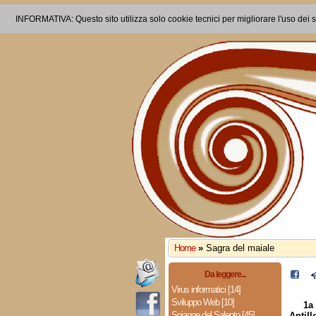
INFORMATIVA: Questo sito utilizza solo cookie tecnici per migliorare l'uso dei s
Home
»
Sagra del maiale
Da leggere...
Virus informatici [14]
Sviluppo Web [10]
1a
Spiagge del Salento [45]
Antil