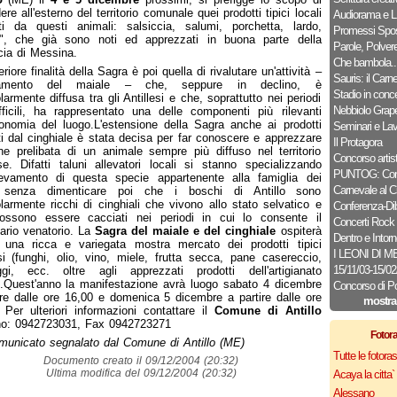
ere all'esterno del territorio comunale quei prodotti tipici locali
Audiorama e L.
ti da questi animali: salsiccia, salumi, porchetta, lardo,
Promessi Spos
uli", che già sono noti ed apprezzati in buona parte della
Parole, Polver
cia di Messina.
Che bambola..
eriore finalità della Sagra è poi quella di rivalutare un'attività –
Sauris: il Carn
evamento del maiale – che, seppure in declino, è
Stadio in conce
olarmente diffusa tra gli Antillesi e che, soprattutto nei periodi
Nebbiolo Grap
fficili, ha rappresentato una delle componenti più rilevanti
conomia del luogo.L'estensione della Sagra anche ai prodotti
Seminari e Lav
ti dal cinghiale è stata decisa per far conoscere e apprezzare
Il Protagora
ne prelibata di un animale sempre più diffuso nel territorio
Concorso artist
ese. Difatti taluni allevatori locali si stanno specializzando
PUNTOG: Conc
llevamento di questa specie appartenente alla famiglia dei
Carnevale al C
, senza dimenticare poi che i boschi di Antillo sono
olarmente ricchi di cinghiali che vivono allo stato selvatico e
Conferenza-Dib
ossono essere cacciati nei periodi in cui lo consente il
Concerti Rock
ario venatorio. La
Sagra del maiale e del cinghiale
ospiterà
Dentro e Intorn
 una ricca e variegata mostra mercato dei prodotti tipici
I LEONI DI 
esi (funghi, olio, vino, miele, frutta secca, pane casereccio,
15/11/03-15/0
ggi, ecc. oltre agli apprezzati prodotti dell'artigianato
).Quest'anno la manifestazione avrà luogo sabato 4 dicembre
Concorso di P
ire dalle ore 16,00 e domenica 5 dicembre a partire dalle ore
mostra
 Per ulteriori informazioni contattare il
Comune di Antillo
no: 0942723031, Fax 0942723271
Fotor
municato segnalato dal Comune di Antillo (ME)
Tutte le fotor
Documento creato il 09/12/2004 (20:32)
Ultima modifica del 09/12/2004 (20:32)
Acaya la citta` f
Alessano