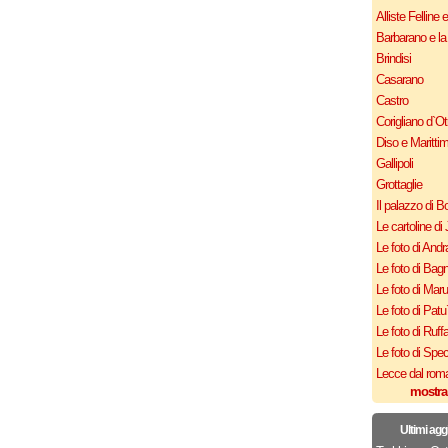
Alliste Felline 
Barbarano e la
Brindisi
Casarano
Castro
Corigliano d`Ot
Diso e Maritti
Gallipoli
Grottaglie
Il palazzo di B
Le cartoline di 
Le foto di Andr
Le foto di Bagn
Le foto di Mar
Le foto di Patu
Le foto di Ruff
Le foto di Spe
Lecce dal roma
mostra
Ultimi agg