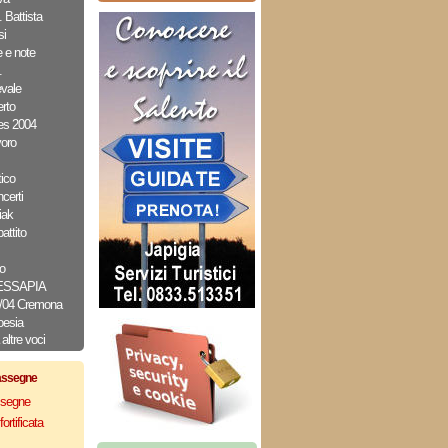
 Battista
i
e e note
.
evale
rto
es 2004
oro
ico
erti
iak
attito
o
MESSAPIA
2/04 Cremona
oesia
altre voci
assegne
assegne
ortificata