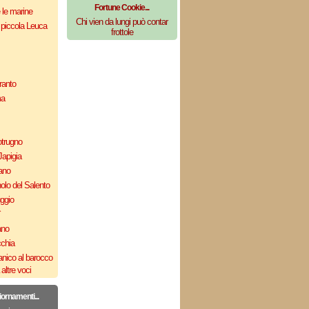
Fortune Cookie...
e le marine
Chi vien da lungi può contar
 piccola Leuca
frottole
ranto
ma
otrugno
Japigia
ano
olo del Salento
uggio
`
ano
cchia
nico al barocco
altre voci
iornamenti...