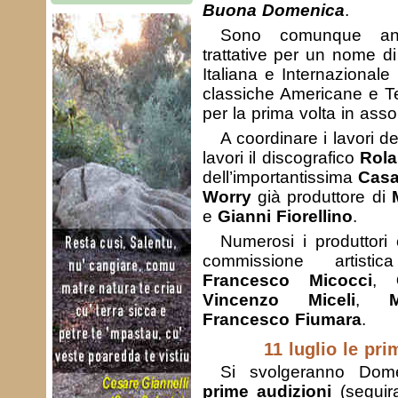
Buona Domenica
.
Sono comunque an
trattative per un nome d
Italiana e Internazionale 
classiche Americane e T
per la prima volta in asso
A coordinare i lavori del
lavori il discografico
Rola
dell’importantissima
Casa
Worry
già produttore di
e
Gianni Fiorellino
.
Numerosi i produttori
commissione artisti
Francesco Micocci
,
Vincenzo Miceli
,
Francesco Fiumara
.
11 luglio le pri
Si svolgeranno Do
prime audizioni
(seguira