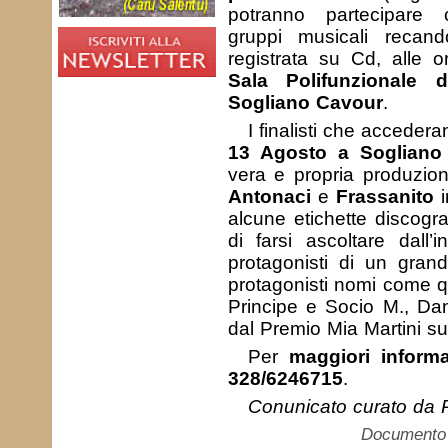
potranno partecipare ca
gruppi musicali recan
registrata su Cd, alle 
Sala Polifunzionale 
Sogliano Cavour
.
I finalisti che acceder
13 Agosto a Sogliano
vera e propria produzion
Antonaci
e
Frassanito
i
alcune etichette discogra
di farsi ascoltare dall’i
protagonisti di un gran
protagonisti nomi come qu
Principe e Socio M., Da
dal Premio Mia Martini su 
Per
maggiori informa
328/6246715
.
Conunicato curato da 
Documento c