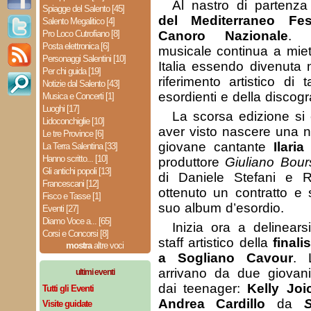
Al nastro di partenz
Spiagge del Salento [45]
del Mediterraneo Fe
Salento Megalitico [4]
Pro Loco Cutrofiano [8]
Canoro Nazionale
. 
Posta elettronica [6]
musicale continua a miet
Personaggi Salentini [10]
Italia essendo divenuta 
Per chi guida [19]
riferimento artistico di 
Notizie dal Salento [43]
esordienti e della discogr
Musica e Concerti [1]
Luoghi [17]
La scorsa edizione si 
Lidoconchiglie [10]
aver visto nascere una 
Le tre Province [6]
giovane cantante
Ilari
La Terra Salentina [33]
Hanno scritto... [10]
produttore
Giuliano Bour
Gli antichi popoli [13]
di Daniele Stefani e R
Francescani [12]
ottenuto un contratto e 
Fisco e Tasse [1]
suo album d’esordio.
Eventi [27]
Diamo Voce a... [65]
Inizia ora a delinears
Corsi e Concorsi [8]
staff artistico della
final
mostra
altre voci
a Sogliano Cavour
. 
arrivano da due giovani
ultimi eventi
dai teenager:
Kelly Joi
Tutti gli Eventi
Andrea Cardillo
da
Visite guidate