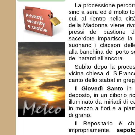
La processione percorre
sino a sera ed è molto t
cui, al rientro nella cit
della Madonna viene rivo
pressi del bastione 
sacerdote impartisce la
suonano i clacson dell
alla banchina del porto s
dei natanti all’ancora.
Subito dopo la process
vicina chiesa di S.Franc
canto dello stabat in greg
Il
Giovedì Santo
in 
deposto, in un ciborio r
illuminato da miriadi di c
in mezzo a fiori e a piat
di grano.
Il Repositario è c
impropriamente,
sepolc