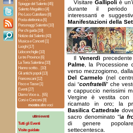
Visitare
Gallipoli
è un’
Spiagge del Salento [45]
durante il periodo
Salento Megalitico [4]
Pro Loco Cutrofiano [8]
interessanti e suggest
Posta elettronica [6]
Manifestazioni della Se
Personaggi Salentini [10]
Per chi guida [19]
Notizie dal Salento [43]
Musica e Concerti [1]
Luoghi [17]
Lidoconchiglie [10]
Le tre Province [6]
Il
Venerdì
precedente
La Terra Salentina [33]
Palme
, la Processione d
Hanno scritto... [10]
verso mezzogiorno, dall
Gli antichi popoli [13]
Del Carmelo
(nel centr
Francescani [12]
dai “
confratelli
” che ves
Fisco e Tasse [1]
Eventi [27]
e cappuccio nerissimi me
Diamo Voce a... [65]
Vergine è vestita con 
Corsi e Concorsi [8]
ricamato in oro; la p
mostra
altre voci
Basilica Cattedrale
dove 
sacro denominato "l
a fr
ultimi eventi
di genere popolar
Tutti gli Eventi
settecentesca.
Visite guidate