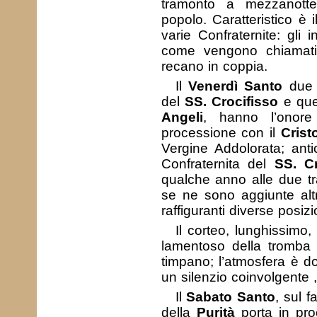
tramonto a mezzanotte
popolo. Caratteristico è i
varie Confraternite: gli 
come vengono chiamati
recano in coppia.
Il
Venerdì Santo
due C
del
SS. Crocifisso
e que
Angeli
, hanno l’onore
processione con il
Crist
Vergine Addolorata; ant
Confraternita del
SS. Cr
qualche anno alle due tra
se ne sono aggiunte altr
raffiguranti diverse posiz
Il corteo, lunghissimo,
lamentoso della tromba 
timpano; l’atmosfera è do
un silenzio coinvolgente ,
Il
Sabato Santo
, sul f
della
Purità
porta in pr