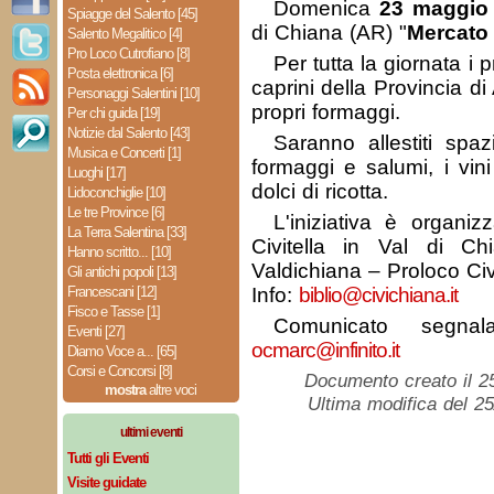
Domenica
23 maggio
Spiagge del Salento [45]
di Chiana (AR) "
Mercato 
Salento Megalitico [4]
Pro Loco Cutrofiano [8]
Per tutta la giornata i p
Posta elettronica [6]
caprini della Provincia d
Personaggi Salentini [10]
propri formaggi.
Per chi guida [19]
Notizie dal Salento [43]
Saranno allestiti spa
Musica e Concerti [1]
formaggi e salumi, i vin
Luoghi [17]
dolci di ricotta.
Lidoconchiglie [10]
Le tre Province [6]
L'iniziativa è organi
La Terra Salentina [33]
Civitella in Val di 
Hanno scritto... [10]
Valdichiana – Proloco Civi
Gli antichi popoli [13]
Francescani [12]
Info:
biblio@civichiana.it
Fisco e Tasse [1]
Comunicato segnal
Eventi [27]
ocmarc@infinito.it
Diamo Voce a... [65]
Corsi e Concorsi [8]
Documento creato il 2
mostra
altre voci
Ultima modifica del 2
ultimi eventi
Tutti gli Eventi
Visite guidate