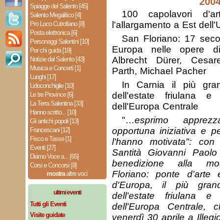
200
Spiagge del Salento [45]
100 capolavori d'a
Salento Megalitico [4]
l'allargamento a Est del
Pro Loco Cutrofiano [8]
Posta elettronica [6]
San Floriano: 17 secoli
Personaggi Salentini [10]
Europa nelle opere di 
Per chi guida [19]
Albrecht Dürer, Cesar
Notizie dal Salento [43]
Musica e Concerti [1]
Parth, Michael Pacher
Luoghi [17]
In Carnia il più gran
Lidoconchiglie [10]
dell'estate friulana e
Le tre Province [6]
La Terra Salentina [33]
dell'Europa Centrale
Hanno scritto... [10]
"…
esprimo apprez
Gli antichi popoli [13]
opportuna iniziativa e pe
Francescani [12]
Fisco e Tasse [1]
l'hanno motivata": co
Eventi [27]
Santità Giovanni Paol
Diamo Voce a... [65]
benedizione alla mos
Corsi e Concorsi [8]
Floriano: ponte d'arte 
mostra
altre voci
d'Europa, il più gran
ultimi eventi
dell'estate friulana e
Tutti gli Eventi
dell'Europa Centrale, 
Visite guidate
venerdì 30 aprile a Illegi