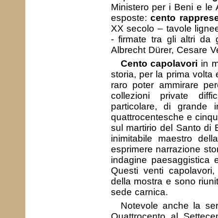
Ministero per i Beni e le A
esposte:
cento rapprese
XX secolo – tavole lignee 
- firmate tra gli altri d
Albrecht Dürer, Cesare Ve
Cento capolavori
in m
storia, per la prima volta
raro poter ammirare per
collezioni private diff
particolare, di grande 
quattrocentesche e cinque
sul martirio del Santo di 
inimitabile maestro del
esprimere narrazione sto
indagine paesaggistica 
Questi venti capolavori, 
della mostra e sono riuni
sede carnica.
Notevole anche la se
Quattrocento al Settece