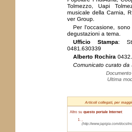
Tolmezzo, Uapi Tolme
musicale della Carnia, R
ver Group.
Per l'occasione, sono p
degustazioni a tema.
Ufficio Stampa
: St
0481.630339
Alberto Rochira
0432.
Comunicato curato da 
Documento c
Ultima mod
Articoli collegati, per mag
Altro su
questo portale Internet
:
,
(http://www.japigia.com/docs/