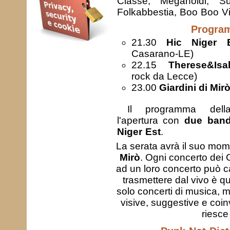
Classe, Meganoidi, 
Folkabbestia, Boo Boo Vibr
Progra
21.30
Hic Niger 
Casarano-LE)
22.15
Therese&Isab
rock da Lecce)
23.00
Giardini di Mir
Il programma dell
l'apertura con
due band
Niger Est
.
La serata avrà il suo mom
Mirò
. Ogni concerto dei 
ad un loro concerto può c
trasmettere dal vivo è qu
solo concerti di musica, 
visive, suggestive e coin
riesce