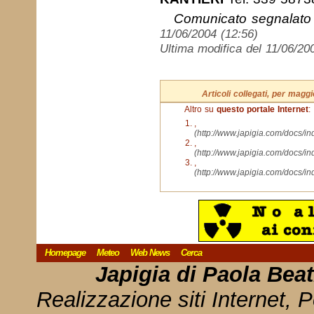
Comunicato segnalato
11/06/2004 (12:56)
Ultima modifica del 11/06/20
Articoli collegati, per mag
Altro su
questo portale Internet
:
,
(http://www.japigia.com/docs/i
,
(http://www.japigia.com/docs/i
,
(http://www.japigia.com/docs/i
Homepage
Meteo
Web News
Cerca
Japigia di Paola Bea
Realizzazione siti Internet, P