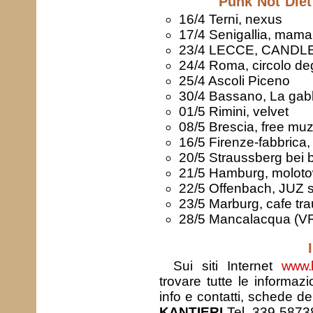
Punk Not Diet
16/4 Terni, nexus
17/4 Senigallia, mam
23/4 LECCE, CANDL
24/4 Roma, circolo degl
25/4 Ascoli Piceno
30/4 Bassano, La gab
01/5 Rimini, velvet
08/5 Brescia, free muz
16/5 Firenze-fabbrica,
20/5 Straussberg bei be
21/5 Hamburg, molot
22/5 Offenbach, JUZ
23/5 Marburg, cafe tr
28/5 Mancalacqua (VR)
Sui siti Internet
www.ka
trovare tutte le informaz
info e contatti, schede dei
KANTIERI
Tel. 339 587