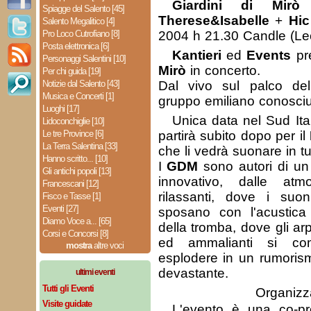
Giardini di Mirò
Spiagge del Salento [45]
Therese&Isabelle
+
Hic
Salento Megalitico [4]
Pro Loco Cutrofiano [8]
2004 h 21.30 Candle (Le
Posta elettronica [6]
Kantieri
ed
Events
pr
Personaggi Salentini [10]
Mirò
in concerto.
Per chi guida [19]
Notizie dal Salento [43]
Dal vivo sul palco d
Musica e Concerti [1]
gruppo emiliano conosciut
Luoghi [17]
Unica data nel Sud Ital
Lidoconchiglie [10]
Le tre Province [6]
partirà subito dopo per il
La Terra Salentina [33]
che li vedrà suonare in t
Hanno scritto... [10]
I
GDM
sono autori di un 
Gli antichi popoli [13]
innovativo, dalle atm
Francescani [12]
rilassanti, dove i suoni 
Fisco e Tasse [1]
Eventi [27]
sposano con l'acustica 
Diamo Voce a... [65]
della tromba, dove gli arp
Corsi e Concorsi [8]
ed ammalianti si co
mostra
altre voci
esplodere in un rumoris
devastante.
ultimi eventi
Tutti gli Eventi
Organizza
Visite guidate
L'evento è una co-p