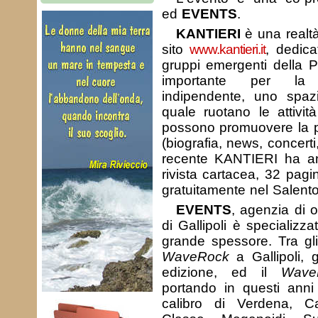
ed
EVENTS
.
KANTIERI
è una realtà
sito
www.kantieri.it
, dedica
gruppi emergenti della P
importante per la
indipendente, uno spazi
quale ruotano le attività 
possono promuovere la pr
(biografia, news, concerti,
recente KANTIERI ha a
rivista cartacea, 32 pagin
gratuitamente nel Salento
EVENTS
, agenzia di 
di Gallipoli è specializza
grande spessore. Tra gli 
WaveRock
a Gallipoli, 
edizione, ed il
Wave
portando in questi anni 
calibro di Verdena, C