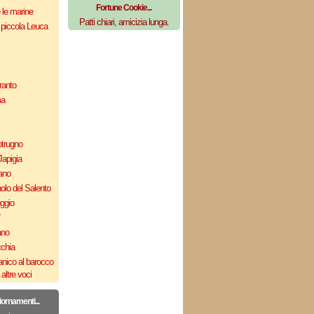
Fortune Cookie...
e le marine
Patti chiari, amicizia lunga.
 piccola Leuca
ranto
ma
otrugno
Japigia
ano
olo del Salento
uggio
`
ano
cchia
nico al barocco
altre voci
iornamenti...