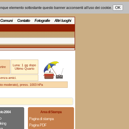
unque elemento sottostante questo banner acconsenti all'uso dei cookie.
Comuni
Contatto
Fotografie
Altri luoghi
Luna: 1 gg dopo
tire
Ultimo Quarto
senza amici.
ento moderato), press. 1003 hPa
vio 2004
Area di Stampa
o
Pagina di stampa
king
Pagina PDF
va