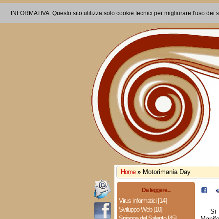
INFORMATIVA: Questo sito utilizza solo cookie tecnici per migliorare l'uso dei s
Home
»
Motorimania Day
Da leggere...
Virus informatici [14]
Sviluppo Web [10]
Si
Spiagge del Salento [45]
Manife