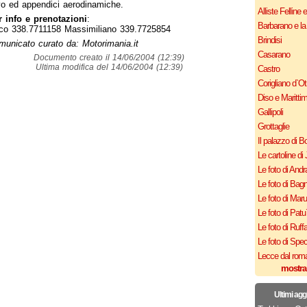
vo ed appendici aerodinamiche.
Alliste Felline 
r info e prenotazioni
:
Barbarano e la
co 338.7711158 Massimiliano 339.7725854
Brindisi
unicato curato da: Motorimania.it
Casarano
Documento creato il 14/06/2004 (12:39)
Ultima modifica del 14/06/2004 (12:39)
Castro
Corigliano d`Ot
Diso e Maritti
Gallipoli
Grottaglie
Il palazzo di B
Le cartoline di 
Le foto di Andr
Le foto di Bagn
Le foto di Mar
Le foto di Patu
Le foto di Ruff
Le foto di Spe
Lecce dal roma
mostra
Ultimi agg