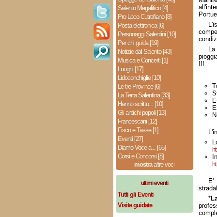
all'in
Salento Megalitico [4]
Portue
Pro Loco Cutrofiano [8]
L'i
Posta elettronica [6]
compet
Personaggi Salentini [10]
condiz
Per chi guida [19]
La 
Notizie dal Salento [43]
pioggi
Musica e Concerti [1]
!!!
Luoghi [17]
Lidoconchiglie [10]
T
Le tre Province [6]
S
La Terra Salentina [33]
E
Hanno scritto... [10]
E
Gli antichi popoli [13]
N
Francescani [12]
Fisco e Tasse [1]
L'i
Eventi [27]
L
Diamo Voce a... [65]
ht
Corsi e Concorsi [8]
I
ht
mostra
altre voci
E'
ultimi eventi
strada
Tutti gli Eventi
*
La
Visite guidate
profes
comple