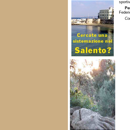
sporti
Pe
Federi
Com