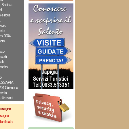
 Battista
i
e e note
.
evale
rto
es 2004
oro
ico
erti
iak
attito
o
MESSAPIA
2/04 Cremona
oesia
altre voci
assegne
assegne
ortificata