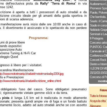
terno dell'esclusiva pista da
Rally
* "
Terra di Roma
" in via
Audiorama e L.
nse 1242.
Promessi Spos
scrizione è aperta a tutti i possessori di auto stradali e da
Parole, Polver
izione circuito ideale per gli amanti della guida sportiva in
Che bambola..
ioni di scarsa aderenza.
Sauris: il Carn
manifestazione avrà inizio dalle ore 10:00 anche in caso di
Stadio in conce
a. Il divertimento è assicurato e lo spettacolo da non perdere
Nebbiolo Grap
Seminari e Lav
Programma:
Il Protagora
urni di prove libere
Concorso artist
tands espositivi
PUNTOG: Conc
sposizione Auto
Carnevale al C
xtreme Tuning & Hi-Fi Car
Conferenza-Dib
oleggio Quod
Concerti Rock
Dentro e Intorn
ngresso è libero per i visitatori.
I LEONI DI 
ocandina Manifestazione
15/11/03-15/0
tp://www.motorimania.it/raduni/motorimaniaday2004.jpg
Concorso di P
nfo e Prenotazioni
tp://www.motorimania.it/raduni/iscrizione_online.shtml
mostra
 obbligatorio l'uso del casco. Sono obbligatori pneumatici
Fotor
li; rigorosamente vietate gomme slick e da terra.
Tutte le fotor
 pista
è lunga 1,6 km ed è realizzata in modo altamente
Acaya la citta` f
sionale; presenta quindi ampie vie di fuga e un fondo battuto
tamente liscio, adatto ad auto stradali anche se con assetto
Alessano