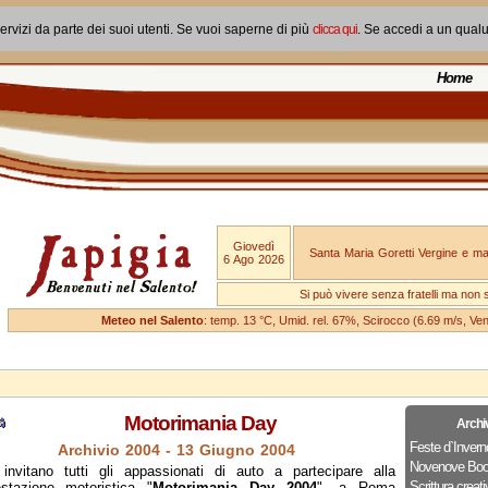
ervizi da parte dei suoi utenti. Se vuoi saperne di più
clicca qui
. Se accedi a un qual
Home
Giovedì
Santa Maria Goretti Vergine e mar
6 Ago 2026
Si può vivere senza fratelli ma non 
Meteo nel Salento
: temp. 13 °C, Umid. rel. 67%, Scirocco (6.69 m/s, V
Motorimania Day
Archi
Feste d`Invern
Archivio 2004 - 13 Giugno 2004
Novenove Boo
 invitano tutti gli appassionati di auto a partecipare alla
Scrittura creati
stazione motoristica "
Motorimania Day 2004
", a Roma