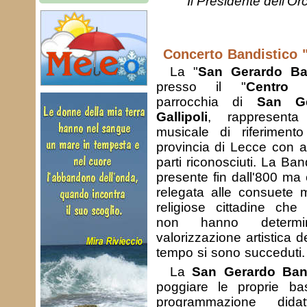
Il Presidente dell'Orch
Concerto Bandistico "C
La "
San Gerardo B
presso il "
Centro d
parrocchia di
San Ge
Gallipoli
, rappresent
musicale di riferimento 
provincia di Lecce con 
parti riconosciuti. La Ban
presente fin dall'800 ma
relegata alle consuete ma
religiose cittadine che
non hanno determi
valorizzazione artistica d
tempo si sono succeduti.
La
San Gerardo Ba
poggiare le proprie b
programmazione didat