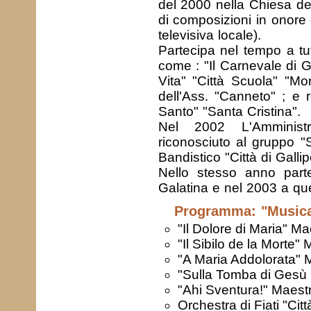
del 2000 nella Chiesa del
di composizioni in onore 
televisiva locale).
Partecipa nel tempo a tutt
come : "Il Carnevale di Ga
Vita" "Città Scuola" "M
dell'Ass. "Canneto" ; e 
Santo" "Santa Cristina".
Nel 2002 L'Amminist
riconosciuto al gruppo "
Bandistico "Città di Gallipo
Nello stesso anno parte
Galatina e nel 2003 a quel
Programma: "Musica 
"Il Dolore di Maria" M
"Il Sibilo de la Mort
"A Maria Addolorata"
"Sulla Tomba di Gesù 
"Ahi Sventura!" Maest
Orchestra di Fiati
"Citt