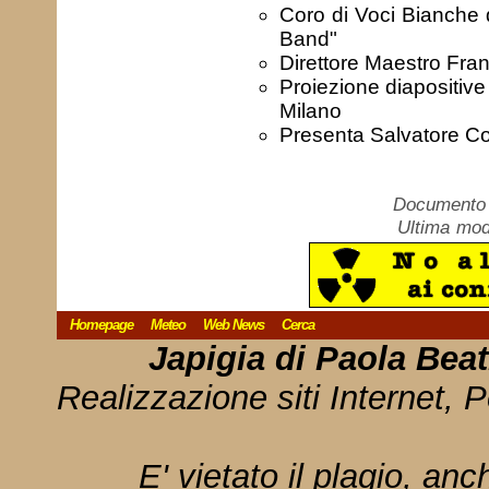
Coro di Voci Bianche 
Band"
Direttore Maestro Fr
Proiezione diapositive
Milano
Presenta Salvatore Co
Documento c
Ultima mod
Homepage
Meteo
Web News
Cerca
Japigia di Paola Bea
Realizzazione siti Internet, P
E' vietato il plagio, anc