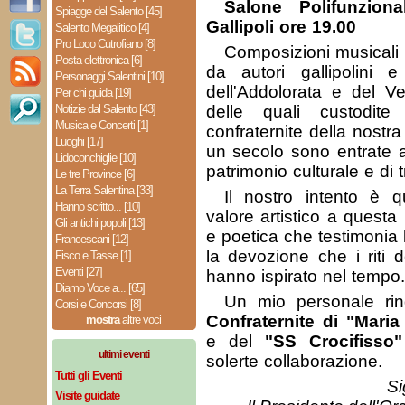
Salone Polifunzion
Spiagge del Salento [45]
Gallipoli ore 19.00
Salento Megalitico [4]
Pro Loco Cutrofiano [8]
Composizioni musicali
Posta elettronica [6]
da autori gallipolini e
Personaggi Salentini [10]
dell'Addolorata e del V
Per chi guida [19]
Notizie dal Salento [43]
delle quali custodite
Musica e Concerti [1]
confraternite della nostra
Luoghi [17]
un secolo sono entrate a
Lidoconchiglie [10]
patrimonio culturale e di t
Le tre Province [6]
La Terra Salentina [33]
Il nostro intento è q
Hanno scritto... [10]
valore artistico a quest
Gli antichi popoli [13]
e poetica che testimonia l
Francescani [12]
la devozione che i riti 
Fisco e Tasse [1]
Eventi [27]
hanno ispirato nel tempo.
Diamo Voce a... [65]
Un mio personale rin
Corsi e Concorsi [8]
Confraternite di "Mari
mostra
altre voci
e del
"SS Crocifisso"
ultimi eventi
solerte collaborazione.
Tutti gli Eventi
Si
Visite guidate