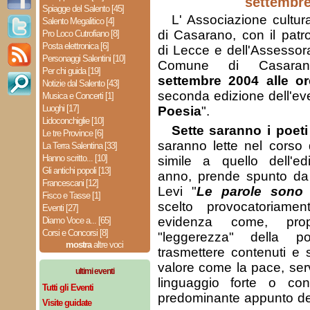
settembr
Spiagge del Salento [45]
L' Associazione cultura
Salento Megalitico [4]
di Casarano, con il patro
Pro Loco Cutrofiano [8]
Posta elettronica [6]
di Lecce e dell'Assessora
Personaggi Salentini [10]
Comune di Casara
Per chi guida [19]
settembre 2004 alle or
Notizie dal Salento [43]
seconda edizione dell'eve
Musica e Concerti [1]
Luoghi [17]
Poesia
".
Lidoconchiglie [10]
Sette saranno i poeti 
Le tre Province [6]
saranno lette nel corso de
La Terra Salentina [33]
Hanno scritto... [10]
simile a quello dell'ed
Gli antichi popoli [13]
anno, prende spunto da 
Francescani [12]
Levi "
Le parole sono 
Fisco e Tasse [1]
scelto provocatoriame
Eventi [27]
evidenza come, prop
Diamo Voce a... [65]
Corsi e Concorsi [8]
"leggerezza" della p
mostra
altre voci
trasmettere contenuti e 
valore come la pace, ser
ultimi eventi
linguaggio forte o consi
Tutti gli Eventi
predominante appunto del
Visite guidate