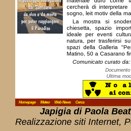
materiale duro come l
cercherà di interpretar
sogno, leit motiv della ma
La mostra si snoder
chiesetta, spazio impor
ideale per eventi cultura
natura, per trasferirsi 
spazi della Galleria "Per
Matino, 50 a Casarano fi
Comunicato curato da:
Documento c
Ultima mod
Homepage
Meteo
Web News
Cerca
Japigia di Paola Bea
Realizzazione siti Internet, P