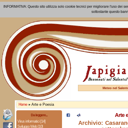
INFORMATIVA: Questo sito utilizza solo cookie tecnici per migliorare l'uso dei ser
sottostante questo bann
Meteo nel Salent
Home
»
Arte e Poesia
Arte 
Da leggere...
Virus informatici [14]
Archivio: Casarano
Sviluppo Web [10]