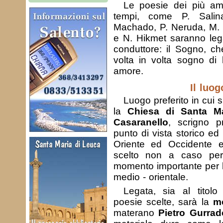
Le poesie dei più amat
tempi, come P. Salin
Machado, P. Neruda, M. L
e N. Hikmet saranno leg
conduttore: il Sogno, ch
volta in volta sogno di 
amore.
Il luog
Luogo preferito in cui s
la
Chiesa di Santa Ma
Casaranello
, scrigno p
punto di vista storico ed 
Oriente ed Occidente e 
scelto non a caso per
momento importante per l
medio - orientale.
Legata, sia al titolo 
poesie scelte, sarà la
mo
materano
Pietro Gurrad