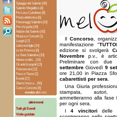
Spiagge del Salento [45]
Salento Megalitico [4]
Pro Loco Cutrofiano [8]
Posta elettronica [6]
Personaggi Salentini [10]
Per chi guida [19]
Notizie dal Salento [43]
Musica e Concerti [1]
Il
Concorso
, organizz
Luoghi [17]
manifestazione "
TUTTO
Lidoconchiglie [10]
edizione si svolgerà
C
Le tre Province [6]
La Terra Salentina [33]
Novembre
p.v., è arti
Hanno scritto... [10]
Preliminare con due
Gli antichi popoli [13]
settembre
Giovedì
9 se
Francescani [12]
ore 21,00 in Piazza Sfor
Fisco e Tasse [1]
cabarettisti per sera
.
Eventi [27]
Diamo Voce a... [65]
Una Giuria professional
Corsi e Concorsi [8]
stampata, autori, a
mostra
altre voci
ammetteranno alla fase 
ultimi eventi
per ogni sera.
Tutti gli Eventi
I
4 vincitori
delle d
Visite guidate
scontreranno nello spett