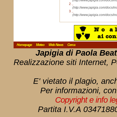
(http://www.japigia.com/docs/i
,
(http://www.japigia.com/docs/i
,
(http://www.japigia.com/docs/i
Homepage
Meteo
Web News
Cerca
Japigia di Paola Bea
Realizzazione siti Internet, P
E' vietato il plagio, anc
Per informazioni, con
Copyright e info l
Partita I.V.A 034718