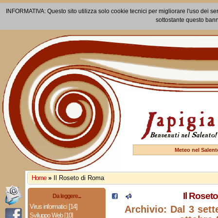
INFORMATIVA: Questo sito utilizza solo cookie tecnici per migliorare l'uso dei ser
sottostante questo bann
Meteo nel Salent
Home
»
Il Roseto di Roma
Il Roset
Da leggere...
Virus informatici [14]
Archivio: Dal 3 sett
Sviluppo Web [10]