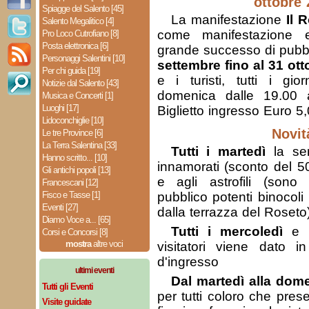
ottobre 
Spiagge del Salento [45]
La manifestazione
Il 
Salento Megalitico [4]
come manifestazione e
Pro Loco Cutrofiano [8]
Posta elettronica [6]
grande successo di pubbl
Personaggi Salentini [10]
settembre fino al 31 ott
Per chi guida [19]
e i turisti, tutti i gio
Notizie dal Salento [43]
domenica dalle 19.00 a
Musica e Concerti [1]
Luoghi [17]
Biglietto ingresso Euro 5
Lidoconchiglie [10]
Novit
Le tre Province [6]
La Terra Salentina [33]
Tutti i martedì
la ser
Hanno scritto... [10]
innamorati (sconto del 5
Gli antichi popoli [13]
e agli astrofili (sono
Francescani [12]
Fisco e Tasse [1]
pubblico potenti binocoli 
Eventi [27]
dalla terrazza del Roseto
Diamo Voce a... [65]
Tutti i mercoledì
e g
Corsi e Concorsi [8]
mostra
altre voci
visitatori viene dato in
d'ingresso
ultimi eventi
Dal martedì alla dom
Tutti gli Eventi
per tutti coloro che pres
Visite guidate