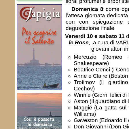
fiorai profumerie erboriste
Domenica 8
come ogni
l'attesa giornata dedicata 
con con spiegazione 
degustazione finale
Venerdì 10 e sabato 11
d
le Rose
, a cura di VA
giovani attori i
Mercuzio (Romeo e
Shakespeare)
Beatrice Cenci (I Cenci
Anne e Claire (Boston
Trofimov (Il giardino
Cechov)
Winnie (Giorni felici di
Aston (Il guardiano di 
Maggie (La gatta sul t
Williams)
Gaveston (Edoardo II 
Don Giovanni (Don Gio