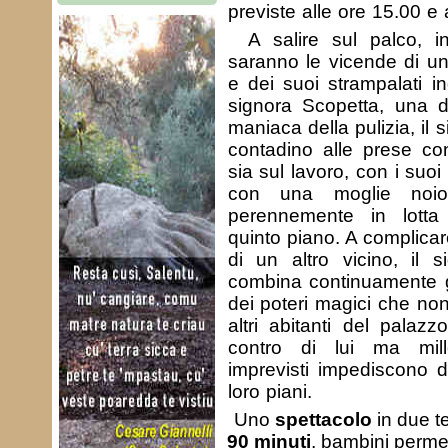
previste alle ore 15.00 e 
A salire sul palco, i
saranno le vicende di u
e dei suoi strampalati inq
signora Scopetta, una 
maniaca della pulizia, il
contadino alle prese con
sia sul lavoro, con i suoi
con una moglie noios
perennemente in lotta 
quinto piano. A complicare
di un altro vicino, il s
combina continuamente 
dei poteri magici che non 
altri abitanti del palazz
contro di lui ma mil
imprevisti impediscono d
loro piani.
Uno
spettacolo
in due 
90 minuti
, bambini perme