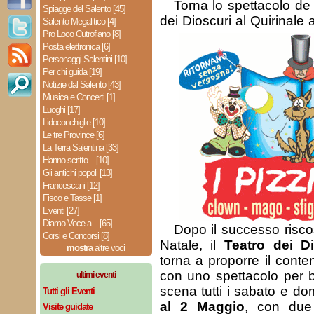
Torna lo spettacolo de 
Spiagge del Salento [45]
dei Dioscuri al Quirinale
Salento Megalitico [4]
Pro Loco Cutrofiano [8]
Posta elettronica [6]
Personaggi Salentini [10]
Per chi guida [19]
Notizie dal Salento [43]
Musica e Concerti [1]
Luoghi [17]
Lidoconchiglie [10]
Le tre Province [6]
La Terra Salentina [33]
Hanno scritto... [10]
Gli antichi popoli [13]
Francescani [12]
Fisco e Tasse [1]
Eventi [27]
Diamo Voce a... [65]
Dopo il successo risco
Corsi e Concorsi [8]
Natale, il
Teatro dei Di
mostra
altre voci
torna a proporre il conte
con uno spettacolo per 
ultimi eventi
scena tutti i sabato e d
Tutti gli Eventi
al 2 Maggio
, con due 
Visite guidate