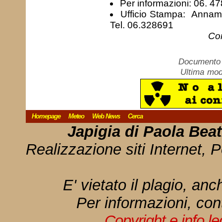
Per informazioni: 06. 4
Ufficio Stampa: Annam
Tel. 06.328691
Com
Documento c
Ultima mod
Homepage
Meteo
Web News
Cerca
Japigia di Paola Bea
Realizzazione siti Internet, P
E' vietato il plagio, anc
Per informazioni, con
Copyright e info l