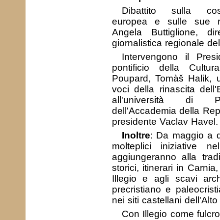
Dibattito sulla cos
europea e sulle sue r
Angela Buttiglione, dir
giornalistica regionale del
Intervengono il Presi
pontificio della Cult
Poupard, Tomàš Halik, un
voci della rinascita del
all'università di P
dell'Accademia della Repu
presidente Vaclav Havel.
Inoltre
: Da maggio a 
molteplici iniziative
aggiungeranno alla tradi
storici, itinerari in Carni
Illegio e agli scavi arc
precristiano e paleocristi
nei siti castellani dell'Al
Con Illegio come fulcro