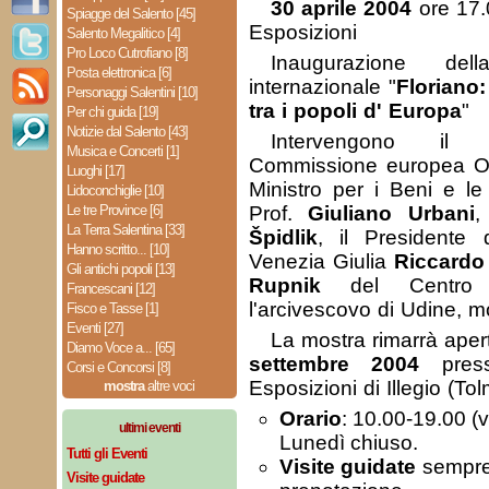
30 aprile 2004
ore 17.0
Spiagge del Salento [45]
Esposizioni
Salento Megalitico [4]
Pro Loco Cutrofiano [8]
Inaugurazione del
Posta elettronica [6]
internazionale "
Floriano:
Personaggi Salentini [10]
tra i popoli d' Europa
"
Per chi guida [19]
Notizie dal Salento [43]
Intervengono il 
Musica e Concerti [1]
Commissione europea 
Luoghi [17]
Ministro per i Beni e le 
Lidoconchiglie [10]
Le tre Province [6]
Prof.
Giuliano Urbani
,
La Terra Salentina [33]
Špidlik
, il Presidente 
Hanno scritto... [10]
Venezia Giulia
Riccardo 
Gli antichi popoli [13]
Rupnik
del Centro 
Francescani [12]
l'arcivescovo di Udine, 
Fisco e Tasse [1]
Eventi [27]
La mostra rimarrà aper
Diamo Voce a... [65]
settembre 2004
press
Corsi e Concorsi [8]
Esposizioni di Illegio (To
mostra
altre voci
Orario
: 10.00-19.00 (
ultimi eventi
Lunedì chiuso.
Tutti gli Eventi
Visite guidate
sempre.
Visite guidate