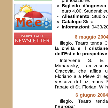
prenotazione.
Biglietto d'ingresso
euro 4,00. Studenti: e
Allestimento
: Studio 
Catalogo
Skira.
Informazioni
: 0433/2
6 maggio 2004
Illegio, Teatro tenda
la civiltà e il cristia
dell'Est e le prospettiv
Interviene S. E.
Maharasky, arcivesco
Cracovia, che affida 
Floriano alla Pieve d'Ille
vescovo di Linz, mons. M
l'abate di St. Florian, Wi
6 giugno 2004
Illegio, Teatro tend
l'Europa
"