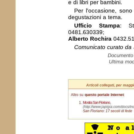
e di libri per bambini.
Per l'occasione, sono p
degustazioni a tema.
Ufficio Stampa
: St
0481.630339;
Alberto
Rochira
0432.51
Comunicato curato da 
Documento c
Ultima mod
Articoli collegati, per mag
Altro su
questo portale Internet
:
Mostra San Floriano
,
(http://www.japigia.com/docs/
San Floriano: 17 secoli di fede